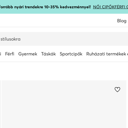
gforróbb nyári trendekre 10-35% kedvezménnyel!
NŐI CIPŐK
FÉRFI 
Blog
i
Férfi
Gyermek
Táskák
Sportcipők
Ruházati termékek é