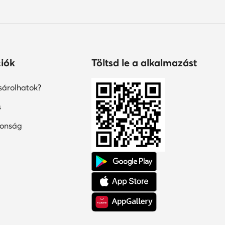
iók
Töltsd le a alkalmazást
árolhatok?
s
tonság