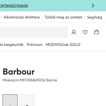
CIPŐK
KÉZITÁSKÁK
Alkalmazás letöltése
Találd meg az üzletet
Segítség
s kiegészítők
Prémium
MODIVOclub GOLD
Barbour
Mokaszin MFO0684TA52 Barna