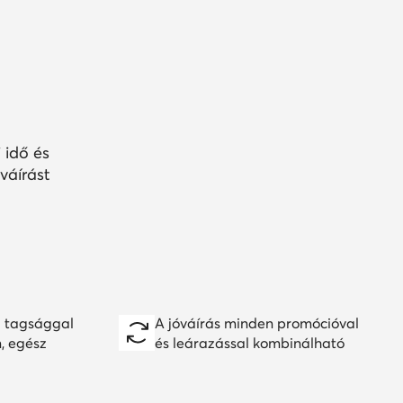
 idő és
váírást
 tagsággal
A jóváírás minden promócióval
n, egész
és leárazással kombinálható