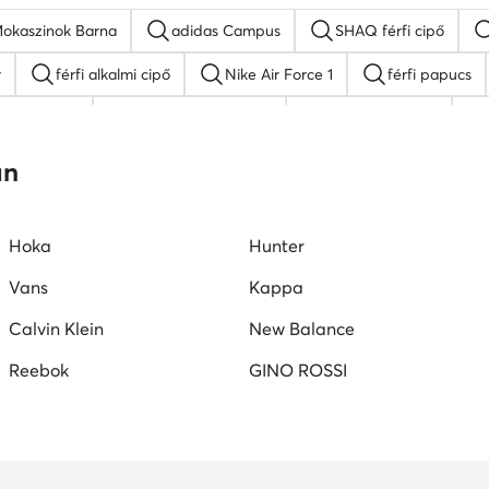
okaszinok Barna
adidas Campus
SHAQ férfi cipő
r
férfi alkalmi cipő
Nike Air Force 1
férfi papucs
rfi mokaszin
Kappa férfi sneaker
fekete férfi cipő
ocki férfi szandálok
Puma férfi cipő
an
Hoka
Hunter
Vans
Kappa
Calvin Klein
New Balance
Reebok
GINO ROSSI