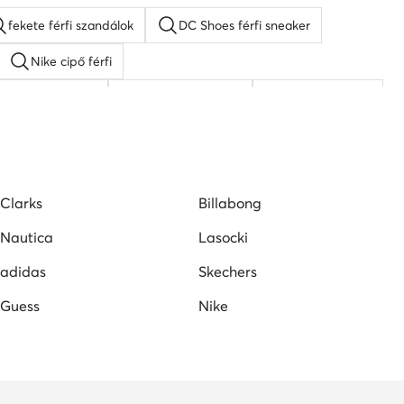
fekete férfi szandálok
DC Shoes férfi sneaker
Nike cipő férfi
férfi adidas cipő
elegáns férfi cipő
fehér férfi cipő
Clarks
Billabong
Nautica
Lasocki
adidas
Skechers
Guess
Nike