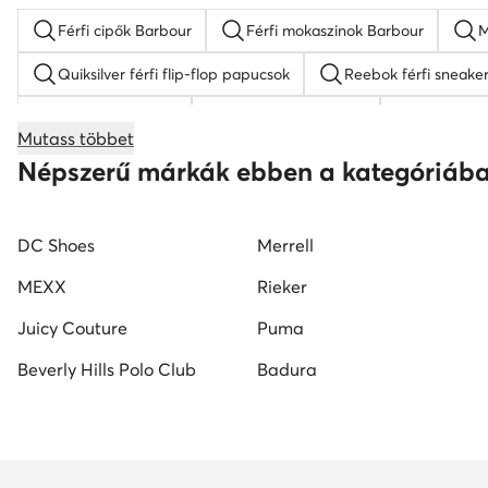
Férfi cipők Barbour
Férfi mokaszinok Barbour
M
Quiksilver férfi flip-flop papucsok
Reebok férfi sneake
Reebok férfi cipő
DC Shoes férfi cipő
fekete fé
Mutass többet
Kappa férfi cipő
férfi magasszárú tornacipő
Las
Népszerű márkák ebben a kategóriáb
DC Shoes
Merrell
MEXX
Rieker
Juicy Couture
Puma
Beverly Hills Polo Club
Badura