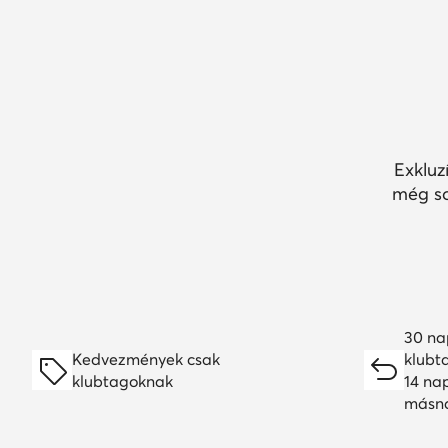
Exkluz
még so
30 na
Kedvezmények csak
klubt
klubtagoknak
14 na
másn