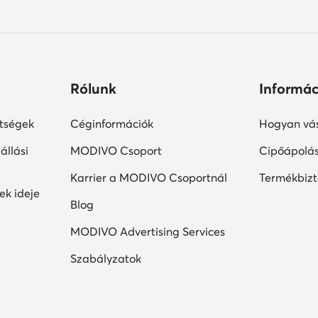
Rólunk
Informác
ltségek
Céginformációk
Hogyan vás
állási
MODIVO Csoport
Cipőápolá
Karrier a MODIVO Csoportnál
Termékbiz
ek ideje
Blog
MODIVO Advertising Services
Szabályzatok