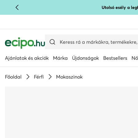
Utolsó esély a le
UGRÁS A FŐ TARTALOMRA
UGRÁS A KERESÉSHEZ
Ajánlatok és akciók
Márka
Újdonságok
Bestsellers
Nő
Főoldal
Férfi
Mokaszinok