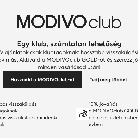
Egy klub, számtalan lehetőség
ív ajánlatok csak klubtagoknak: hosszabb visszaküldési
k más. Aktiváld a MODIVOclub GOLD-ot és szerezz jó
minden vásárlásod után!
Használd a MODIVOclub-ot
Tudj meg többet
pos visszaküldés
10% jóváírás
agoknak
a MODIVOclub GOLD
pos visszaküldés mindenki
online és üzleteinkbe
ak
évben