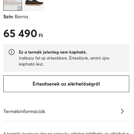
Szín:
Barna
65 490
65 490 Ft
Ft
Ez a termék jelenleg nem kapható.
Iratkozz fel az értesítésre. Értesítünk, amint újra
kapható lesz.
Értesítsenek az elérhetőségről
Termékinformációk
A termék érvényes ára az ecipo.hu oldalon található, és eltérhet a