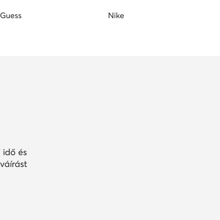
 idő és
váírást
 tagsággal
A jóváírás minden promócióval
n, egész
és leárazással kombinálható