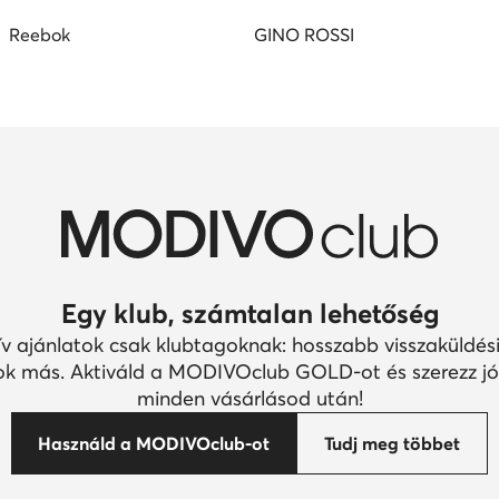
Egy klub, számtalan lehetőség
ív ajánlatok csak klubtagoknak: hosszabb visszaküldési
k más. Aktiváld a MODIVOclub GOLD-ot és szerezz jó
minden vásárlásod után!
Használd a MODIVOclub-ot
Tudj meg többet
pos visszaküldés
10% jóváírás
agoknak
a MODIVOclub GOLD
pos visszaküldés mindenki
online és üzleteinkbe
ak
évben