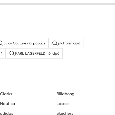
Juicy Couture női papucs
platform cipő
 1
KARL LAGERFELD női cipő
 cipő
Lacoste női cipő
Nine West női szandál
Clarks
Billabong
Nautica
Lasocki
adidas
Skechers
Guess
Nike