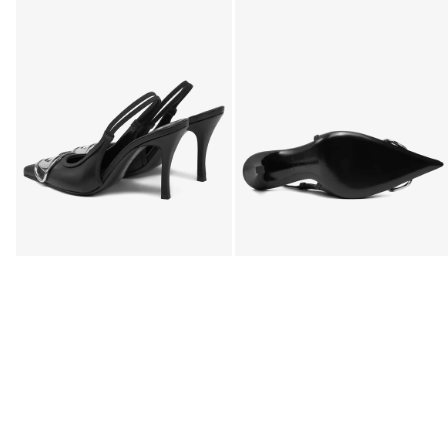
Mások ezeket is keresték