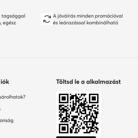
iók
Töltsd le a alkalmazást
árolhatok?
s
tonság