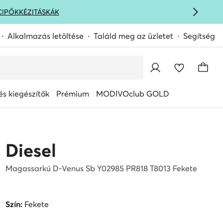
CIPŐK
KÉZITÁSKÁK
Alkalmazás letöltése
Találd meg az üzletet
Segítség
s kiegészítők
Prémium
MODIVOclub GOLD
Diesel
Magassarkú D-Venus Sb Y02985 PR818 T8013 Fekete
Szín:
Fekete