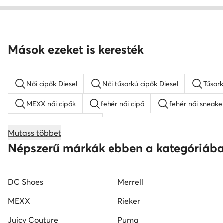
Női cipők Diesel
Női tűsarkú cipők Diesel
Tűsar
MEXX női cipők
fehér női cipő
fehér női sneake
női éksarkú szandálok
Mutass többet
női magasszárú tornacipők
Nine West női cipők
Népszerű márkák ebben a kategóriáb
Reebok női cipő
fekete mokaszin női
G-Star RA
DC Shoes
Merrell
MEXX
Rieker
Juicy Couture
Puma
Beverly Hills Polo Club
Badura