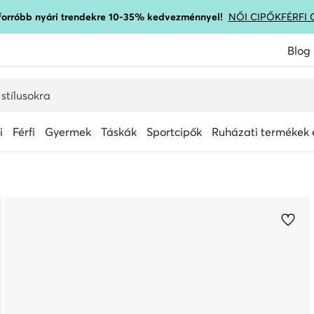
gforróbb nyári trendekre 10-35% kedvezménnyel!
NŐI CIPŐK
FÉRFI 
Blog
i
Férfi
Gyermek
Táskák
Sportcipők
Ruházati termékek é