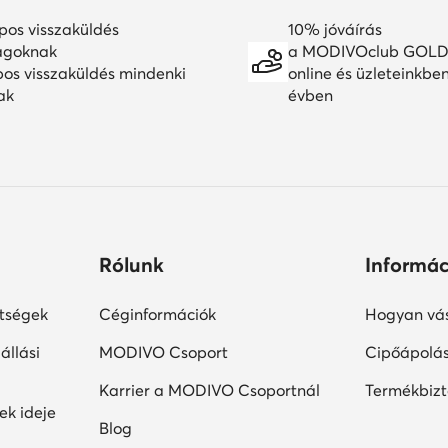
Rólunk
Informác
ltségek
Céginformációk
Hogyan vás
állási
MODIVO Csoport
Cipőápolá
Karrier a MODIVO Csoportnál
Termékbiz
ek ideje
Blog
MODIVO Advertising Services
Szabályzatok