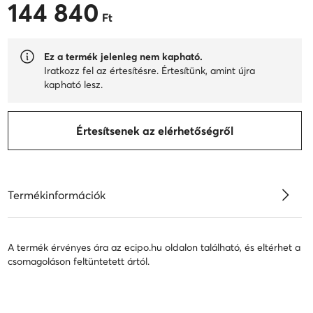
144 840
144 840 Ft
Ft
Ez a termék jelenleg nem kapható.
Iratkozz fel az értesítésre. Értesítünk, amint újra
kapható lesz.
Értesítsenek az elérhetőségről
Termékinformációk
A termék érvényes ára az ecipo.hu oldalon található, és eltérhet a
csomagoláson feltüntetett ártól.