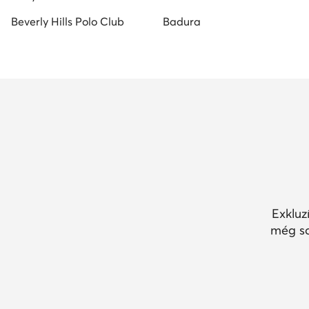
Exkluz
még so
30 na
Kedvezmények csak
klubt
klubtagoknak
14 na
másn