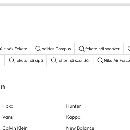
kú cipők Fekete
adidas Campus
fekete női sneaker
r
fekete női cipő
fehér női szandál
Nike Air Force
platform szandálok
női lapos talpú szandálok
Guess női
an
W női cipők
Juicy Couture női cipők
Vans női tornacipők
Hoka
Hunter
Vans
Kappa
Calvin Klein
New Balance
Reebok
GINO ROSSI