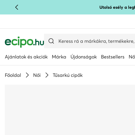
Utolsó esély a le
UGRÁS A FŐ TARTALOMRA
UGRÁS A KERESÉSHEZ
Ajánlatok és akciók
Márka
Újdonságok
Bestsellers
Nő
Főoldal
Női
Tűsarkú cipők