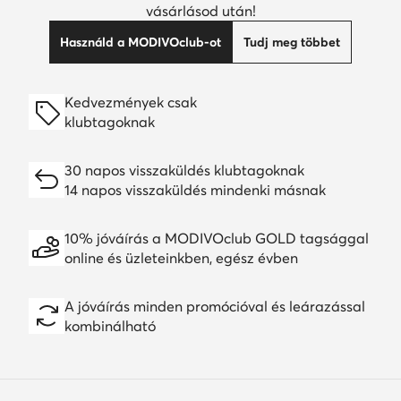
vásárlásod után!
Használd a MODIVOclub-ot
Tudj meg többet
Kedvezmények csak
klubtagoknak
30 napos visszaküldés klubtagoknak
14 napos visszaküldés mindenki másnak
10% jóváírás a MODIVOclub GOLD tagsággal
online és üzleteinkben, egész évben
A jóváírás minden promócióval és leárazással
kombinálható