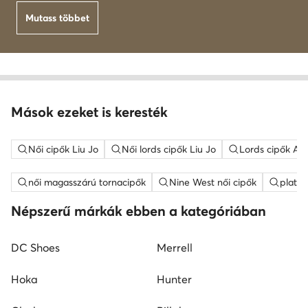
Mutass többet
Mások ezeket is keresték
Női cipők Liu Jo
Női lords cipők Liu Jo
Lords cipők Ar
női magasszárú tornacipők
Nine West női cipők
platfo
Népszerű márkák ebben a kategóriában
DC Shoes
Merrell
Hoka
Hunter