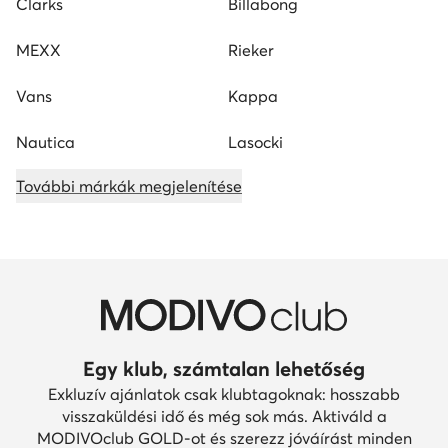
Clarks
Billabong
MEXX
Rieker
Vans
Kappa
Nautica
Lasocki
További márkák megjelenítése
Egy klub, számtalan lehetőség
Exkluzív ajánlatok csak klubtagoknak: hosszabb
visszaküldési idő és még sok más. Aktiváld a
MODIVOclub GOLD-ot és szerezz jóváírást minden