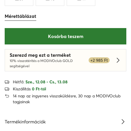
Mérettáblázat
Kosárba teszem
Szerezd meg ezt a terméket
+2 985 Ft
10% visszatérítés a MODIVOclub GOLD
Dowied
segítségével
Hétfő:
Sze., 12.08 - Cs., 13.08
Kiszállítás
0 Ft-tól
14 nap az ingyenes visszaküldésre, 30 nap a MODIVOclub
tagjainak
Termékinformációk