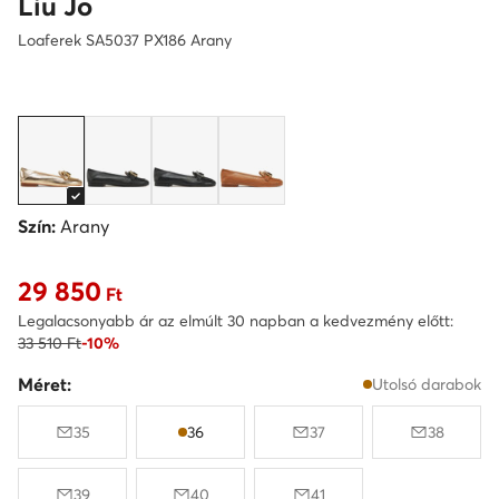
Liu Jo
Loaferek SA5037 PX186 Arany
Szín:
Arany
29 850
Aktuális ár 29 850 Ft
Ft
Legalacsonyabb ár az elmúlt 30 napban a kedvezmény előtt:
33 510 Ft
-10%
Méret:
Utolsó darabok
35
36
37
38
39
40
41