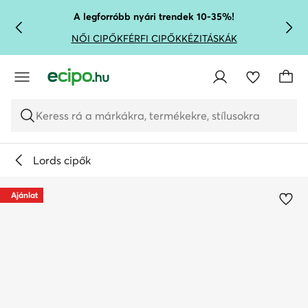
UGRÁS A FŐ TARTALOMRA
UGRÁS A KERESÉSHEZ
A legforróbb nyári trendek 10-35%!
NŐI CIPŐK
FÉRFI CIPŐK
KÉZITÁSKÁK
Keress rá a márkákra, termékekre, stílusokra
Lords cipők
Ajánlat