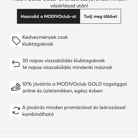
vásárlásod után!
Használd a MODIVOclub-ot
Tudj meg többet
Kedvezmények csak
klubtagoknak
30 napos visszaküldés klubtagoknak
14 napos visszaküldés mindenki másnak
10% jóváírás a MODIVOclub GOLD tagsággal
online és üzleteinkben, egész évben
A jóváírás minden promócióval és leárazással
kombinálható