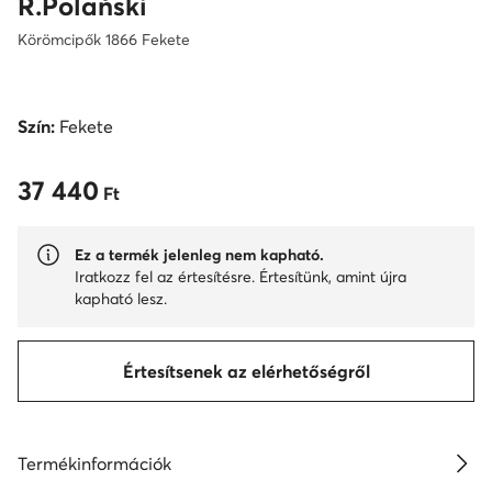
R.Polański
Körömcipők 1866 Fekete
Szín:
Fekete
37 440
37 440 Ft
Ft
Ez a termék jelenleg nem kapható.
Iratkozz fel az értesítésre. Értesítünk, amint újra
kapható lesz.
Értesítsenek az elérhetőségről
Termékinformációk