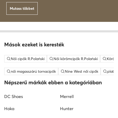
Mutass többet
Mások ezeket is keresték
Női cipők R.Polański
Női körömcipők R.Polański
Köröm
női magasszárú tornacipők
Nine West női cipők
platfo
Népszerű márkák ebben a kategóriában
DC Shoes
Merrell
Hoka
Hunter