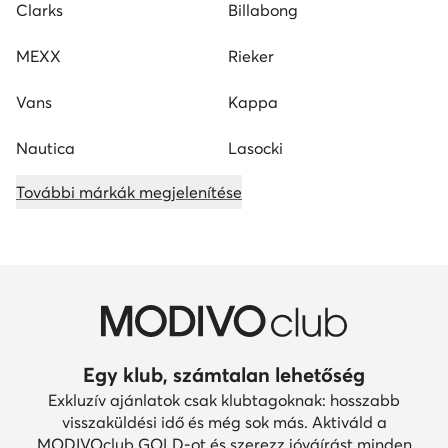
Clarks
Billabong
MEXX
Rieker
Vans
Kappa
Nautica
Lasocki
További márkák megjelenítése
Egy klub, számtalan lehetőség
Exkluzív ajánlatok csak klubtagoknak: hosszabb
visszaküldési idő és még sok más. Aktiváld a
MODIVOclub GOLD-ot és szerezz jóváírást minden