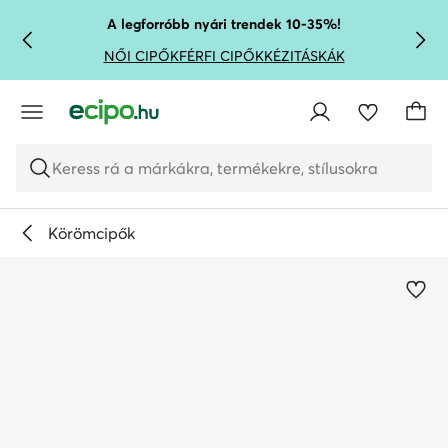
UGRÁS A FŐ TARTALOMRA
UGRÁS A KERESÉSHEZ
A legforróbb nyári trendek 10-35%!
NŐI CIPŐK
FÉRFI CIPŐK
KÉZITÁSKÁK
Keress rá a márkákra, termékekre, stílusokra
Körömcipők