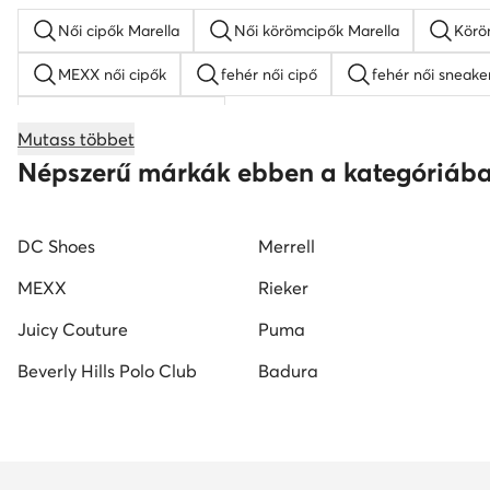
Női cipők Marella
Női körömcipők Marella
Körö
MEXX női cipők
fehér női cipő
fehér női sneake
női éksarkú szandálok
Mutass többet
női magasszárú tornacipők
Nine West női cipők
Népszerű márkák ebben a kategóriáb
Reebok női cipő
fekete mokaszin női
G-Star RA
DC Shoes
Merrell
MEXX
Rieker
Juicy Couture
Puma
Beverly Hills Polo Club
Badura