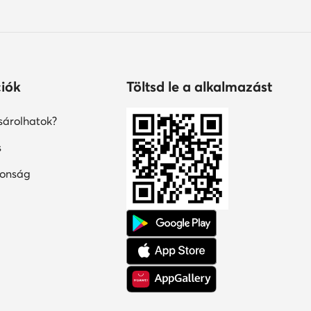
iók
Töltsd le a alkalmazást
árolhatok?
s
tonság