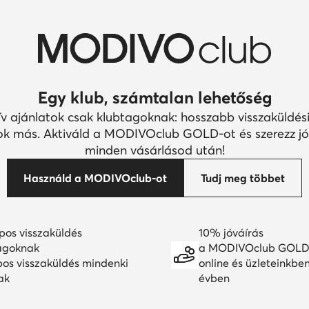
Egy klub, számtalan lehetőség
ív ajánlatok csak klubtagoknak: hosszabb visszaküldési
k más. Aktiváld a MODIVOclub GOLD-ot és szerezz jó
minden vásárlásod után!
Használd a MODIVOclub-ot
Tudj meg többet
pos visszaküldés
10% jóváírás
agoknak
a MODIVOclub GOLD
pos visszaküldés mindenki
online és üzleteinkbe
ak
évben