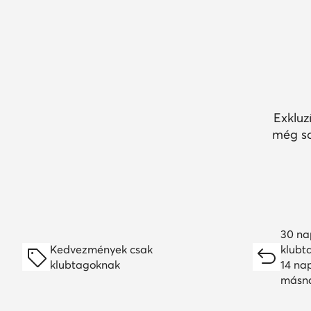
Exkluz
még so
30 na
Kedvezmények csak
klubt
klubtagoknak
14 na
másn