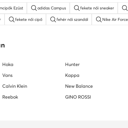
mcipők Ezüst
adidas Campus
fekete női sneaker
r
fekete női cipő
fehér női szandál
Nike Air Force
platform szandálok
női lapos talpú szandálok
Guess női
an
W női cipők
Juicy Couture női cipők
Vans női tornacipők
Hoka
Hunter
Vans
Kappa
Calvin Klein
New Balance
Reebok
GINO ROSSI