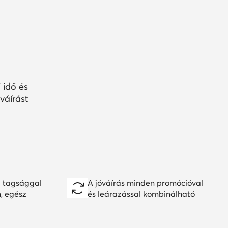
 idő és
váírást
 tagsággal
A jóváírás minden promócióval
n, egész
és leárazással kombinálható