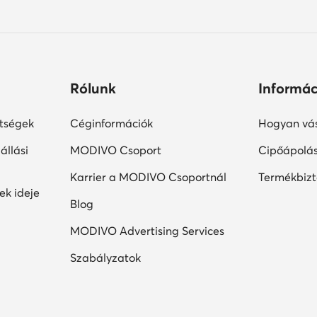
Rólunk
Informác
ltségek
Céginformációk
Hogyan vás
állási
MODIVO Csoport
Cipőápolá
Karrier a MODIVO Csoportnál
Termékbiz
ek ideje
Blog
MODIVO Advertising Services
Szabályzatok