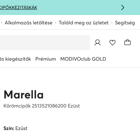
CIPŐK
KÉZITÁSKÁK
Alkalmazás letöltése
Találd meg az üzletet
Segítség
s kiegészítők
Prémium
MODIVOclub GOLD
Marella
Körömcipők 2513521086200 Ezüst
Szín:
Ezüst