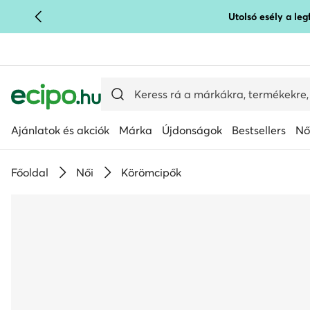
Utolsó esély a le
UGRÁS A FŐ TARTALOMRA
UGRÁS A KERESÉSHEZ
Ajánlatok és akciók
Márka
Újdonságok
Bestsellers
Nő
Főoldal
Női
Körömcipők