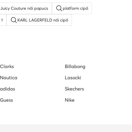
Juicy Couture női papucs
platform cipő
 1
KARL LAGERFELD női cipő
 cipő
Lacoste női cipő
Nine West női szandál
Clarks
Billabong
Nautica
Lasocki
adidas
Skechers
Guess
Nike