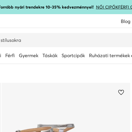
gforróbb nyári trendekre 10-35% kedvezménnyel!
NŐI CIPŐK
FÉRFI 
Blog
i
Férfi
Gyermek
Táskák
Sportcipők
Ruházati termékek é