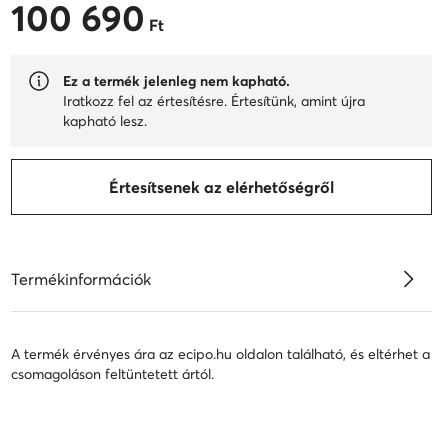
100 690
100 690 Ft
Ft
Ez a termék jelenleg nem kapható.
Iratkozz fel az értesítésre. Értesítünk, amint újra
kapható lesz.
Értesítsenek az elérhetőségről
Termékinformációk
A termék érvényes ára az ecipo.hu oldalon található, és eltérhet a
csomagoláson feltüntetett ártól.