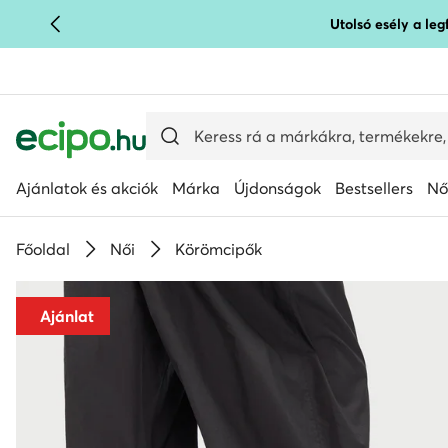
Utolsó esély a le
UGRÁS A FŐ TARTALOMRA
UGRÁS A KERESÉSHEZ
Ajánlatok és akciók
Márka
Újdonságok
Bestsellers
Nő
Főoldal
Női
Körömcipők
Ajánlat