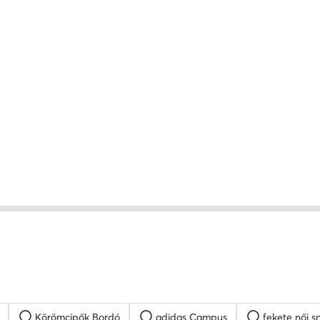
Körömcipők Bordó
adidas Campus
fekete női s