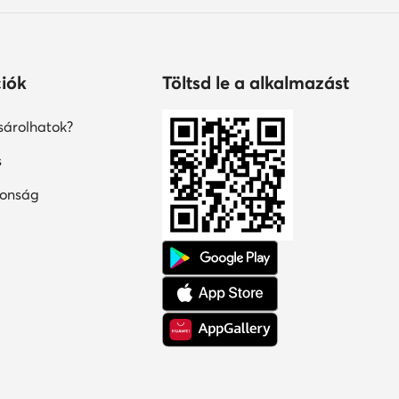
iók
Töltsd le a alkalmazást
árolhatok?
s
tonság