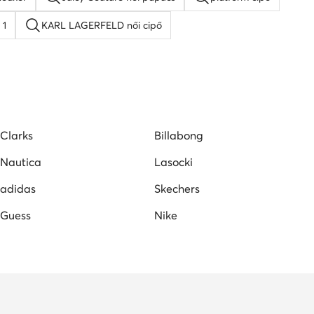
 1
KARL LAGERFELD női cipő
 cipő
Lacoste női cipő
Nine West női szandál
Clarks
Billabong
Nautica
Lasocki
adidas
Skechers
Guess
Nike