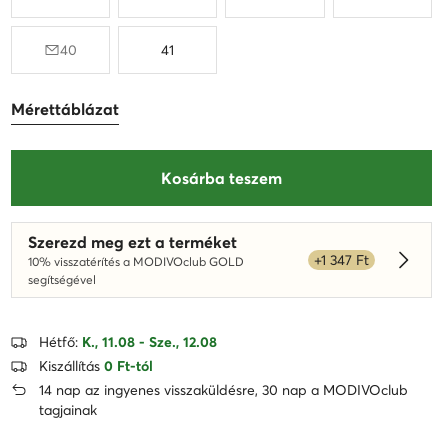
40
41
Mérettáblázat
Kosárba teszem
Szerezd meg ezt a terméket
+1 347 Ft
10% visszatérítés a MODIVOclub GOLD
Dowied
segítségével
Hétfő:
K., 11.08 - Sze., 12.08
Kiszállítás
0 Ft-tól
14 nap az ingyenes visszaküldésre, 30 nap a MODIVOclub
tagjainak