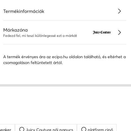
Termékinformációk
Márkazóna
Fedezd fel, mi teszi különlegessé ezt a márkát
A termék érvényes ára az ecipo.hu oldalon található, és eltérhet a
csomagoláson feltüntetett ártól.
neaker
Juicy Couture női papucs
platform cipő