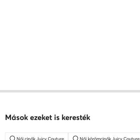
Mások ezeket is keresték
Női cipők Juicy Couture
Női körömcipők Juicy Couture