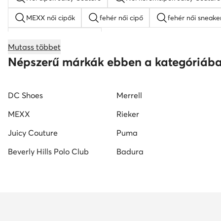
MEXX női cipők
fehér női cipő
fehér női sneake
női éksarkú szandálok
Mutass többet
női magasszárú tornacipők
Nine West női cipők
Népszerű márkák ebben a kategóriáb
Reebok női cipő
fekete mokaszin női
G-Star RA
DC Shoes
Merrell
MEXX
Rieker
Juicy Couture
Puma
Beverly Hills Polo Club
Badura