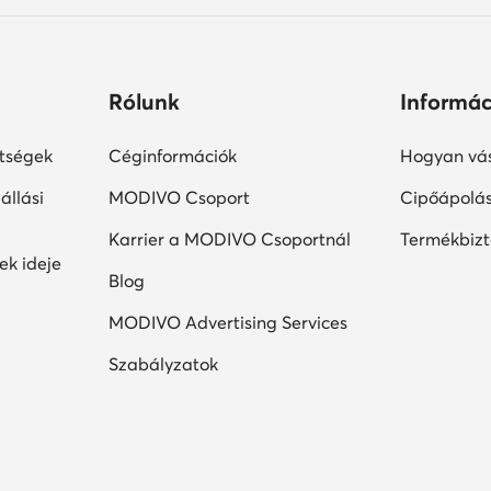
Rólunk
Informác
ltségek
Céginformációk
Hogyan vás
állási
MODIVO Csoport
Cipőápolá
Karrier a MODIVO Csoportnál
Termékbiz
ek ideje
Blog
MODIVO Advertising Services
Szabályzatok