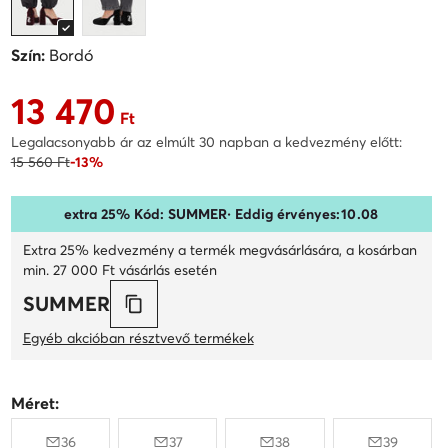
Szín:
Bordó
13 470
Aktuális ár 13 470 Ft
Ft
Legalacsonyabb ár az elmúlt 30 napban a kedvezmény előtt:
15 560 Ft
-13%
extra 25% Kód: SUMMER
· Eddig érvényes:
10
.
08
Extra 25% kedvezmény a termék megvásárlására, a kosárban
min. 27 000 Ft vásárlás esetén
SUMMER
Egyéb akcióban résztvevő termékek
Méret:
36
37
38
39