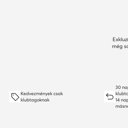
Exkluz
még so
30 na
Kedvezmények csak
klubt
klubtagoknak
14 na
másn