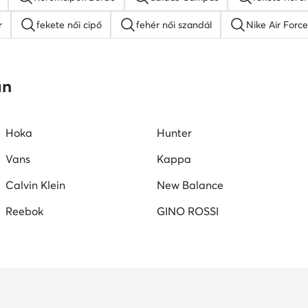
r
fekete női cipő
fehér női szandál
Nike Air Force
platform szandálok
női lapos talpú szandálok
Guess női
an
W női cipők
Juicy Couture női cipők
Vans női tornacipők
Hoka
Hunter
Vans
Kappa
Calvin Klein
New Balance
Reebok
GINO ROSSI