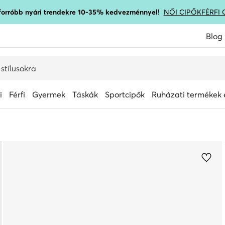
gforróbb nyári trendekre 10-35% kedvezménnyel!
NŐI CIPŐK
FÉRFI 
Blog
i
Férfi
Gyermek
Táskák
Sportcipők
Ruházati termékek é