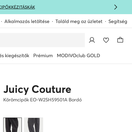
CIPŐK
KÉZITÁSKÁK
Alkalmazás letöltése
Találd meg az üzletet
Segítség
s kiegészítők
Prémium
MODIVOclub GOLD
Juicy Couture
Körömcipők EO-W2SH59501A Bordó