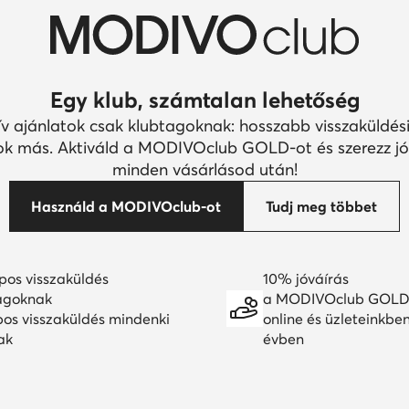
Egy klub, számtalan lehetőség
ív ajánlatok csak klubtagoknak: hosszabb visszaküldési
k más. Aktiváld a MODIVOclub GOLD-ot és szerezz jó
minden vásárlásod után!
Használd a MODIVOclub-ot
Tudj meg többet
pos visszaküldés
10% jóváírás
agoknak
a MODIVOclub GOLD
pos visszaküldés mindenki
online és üzleteinkbe
ak
évben