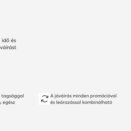
 idő és
váírást
 tagsággal
A jóváírás minden promócióval
n, egész
és leárazással kombinálható