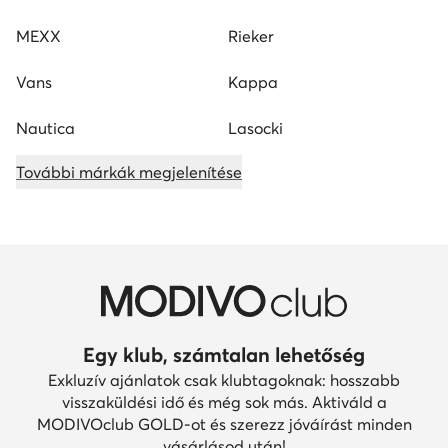
MEXX
Rieker
Vans
Kappa
Nautica
Lasocki
További márkák megjelenítése
Egy klub, számtalan lehetőség
Exkluzív ajánlatok csak klubtagoknak: hosszabb
visszaküldési idő és még sok más. Aktiváld a
MODIVOclub GOLD-ot és szerezz jóváírást minden
vásárlásod után!