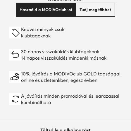
Használd a MODIVOclub-ot
Tudj meg többet
Kedvezmények csak
klubtagoknak
30 napos visszaküldés klubtagoknak
14 napos visszaküldés mindenki másnak
10% jóváírás a MODIVOclub GOLD tagsággal
online és üzleteinkben, egész évben
A jóváírás minden promócióval és leárazással
kombinálható
Töltsd le a alkalmazást