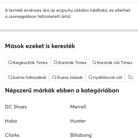
A termék érvényes ára az ecipo.hu oldalon található, és eltérhet
a csomagoláson feltüntetett ártól.
Mások ezeket is keresték
Kiegészítők Timex
Karórák Timex
Karórák női Timex
barna hátizsákok
Guess táskak
nyakláncok női
ME
Népszerű márkák ebben a kategóriában
DC Shoes
Merrell
Hoka
Hunter
Clarks
Billabong