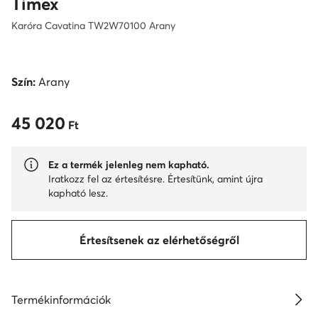
Timex
Karóra Cavatina TW2W70100 Arany
Szín:
Arany
45 020
45 020 Ft
Ft
Ez a termék jelenleg nem kapható.
Iratkozz fel az értesítésre. Értesítünk, amint újra
kapható lesz.
Értesítsenek az elérhetőségről
Termékinformációk