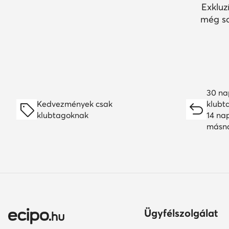
Exkluz
még so
30 na
Kedvezmények csak
klubt
klubtagoknak
14 na
másn
Ügyfélszolgálat