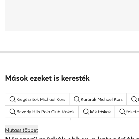
Mások ezeket is keresték
Kiegészítők Michael Kors
Karórák Michael Kors
Beverly Hills Polo Club táskak
kék táskak
fekete
gyermek baseball sapkák
barna hátizsákok
Gue
Mutass többet
KARL LAGERFELD táskak
bőr táskak
Nine West