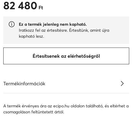
82 480
82 480 Ft
Ft
Ez a termék jelenleg nem kapható.
Iratkozz fel az értesítésre. Értesítünk, amint újra
kapható lesz.
Értesítsenek az elérhetőségről
Termékinformációk
A termék érvényes ára az ecipo.hu oldalon található, és eltérhet a
csomagoláson feltüntetett ártól.