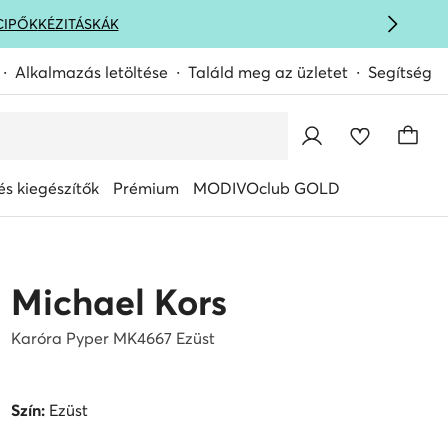
CIPŐK
KÉZITÁSKÁK
Alkalmazás letöltése
Találd meg az üzletet
Segítség
s kiegészítők
Prémium
MODIVOclub GOLD
Michael Kors
Karóra Pyper MK4667 Ezüst
Szín:
Ezüst