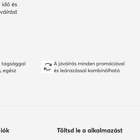
 idő és
váírást
 tagsággal
A jóváírás minden promócióval
n, egész
és leárazással kombinálható
iók
Töltsd le a alkalmazást