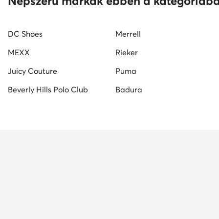
Népszerű márkák ebben a kategóriáb
DC Shoes
Merrell
MEXX
Rieker
Juicy Couture
Puma
Beverly Hills Polo Club
Badura