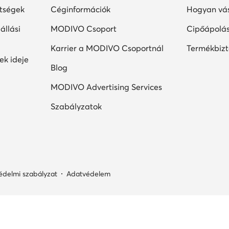
ltségek
Céginformációk
Hogyan vás
állási
MODIVO Csoport
Cipőápolá
Karrier a MODIVO Csoportnál
Termékbiz
ek ideje
Blog
MODIVO Advertising Services
Szabályzatok
édelmi szabályzat
Adatvédelem