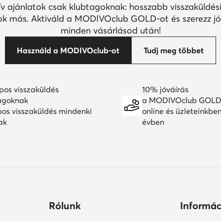
ív ajánlatok csak klubtagoknak: hosszabb visszaküldési
k más. Aktiváld a MODIVOclub GOLD-ot és szerezz jó
minden vásárlásod után!
Használd a MODIVOclub-ot
Tudj meg többet
pos visszaküldés
10% jóváírás
agoknak
a MODIVOclub GOLD
pos visszaküldés mindenki
online és üzleteinkbe
ak
évben
Rólunk
Informác