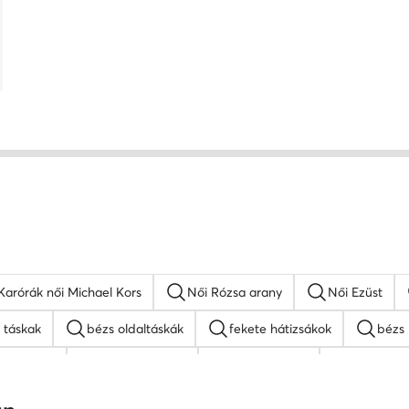
Karórák női Michael Kors
Női Rózsa arany
Női Ezüst
 táskak
bézs oldaltáskák
fekete hátizsákok
bézs 
ss táskak
nyakláncok női
MEXX táskak
napszemü
 táskak
fekete oldaltáskák
Juicy Couture táskak