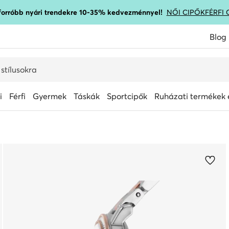
gforróbb nyári trendekre 10-35% kedvezménnyel!
NŐI CIPŐK
FÉRFI 
Blog
i
Férfi
Gyermek
Táskák
Sportcipők
Ruházati termékek é