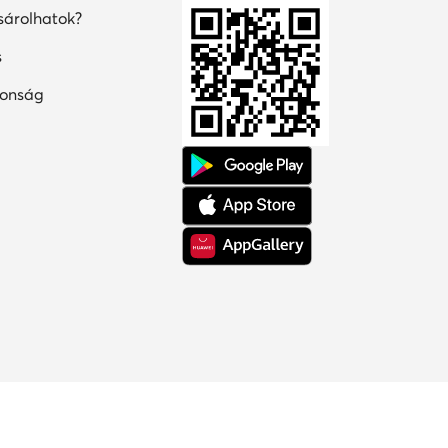
árolhatok?
s
tonság