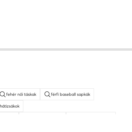
fehér női táskak
férfi baseball sapkák
hátizsákok
veg női
fehér oldaltáskák
napszemüveg férfi
barna oldaltáskák