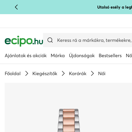
Utolsó esély a le
UGRÁS A FŐ TARTALOMRA
UGRÁS A KERESÉSHEZ
Ajánlatok és akciók
Márka
Újdonságok
Bestsellers
Nő
Főoldal
Kiegészítők
Karórák
Női