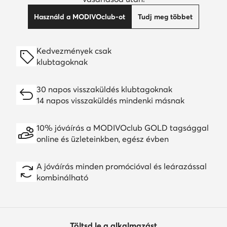
Használd a MODIVOclub-ot
Tudj meg többet
Kedvezmények csak
klubtagoknak
30 napos visszaküldés klubtagoknak
14 napos visszaküldés mindenki másnak
10% jóváírás a MODIVOclub GOLD tagsággal
online és üzleteinkben, egész évben
A jóváírás minden promócióval és leárazással
kombinálható
Töltsd le a alkalmazást