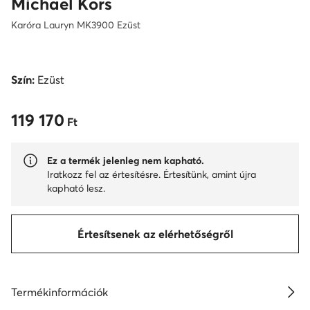
Michael Kors
Karóra Lauryn MK3900 Ezüst
Szín:
Ezüst
119 170
119 170 Ft
Ft
Ez a termék jelenleg nem kapható.
Iratkozz fel az értesítésre. Értesítünk, amint újra
kapható lesz.
Értesítsenek az elérhetőségről
Termékinformációk