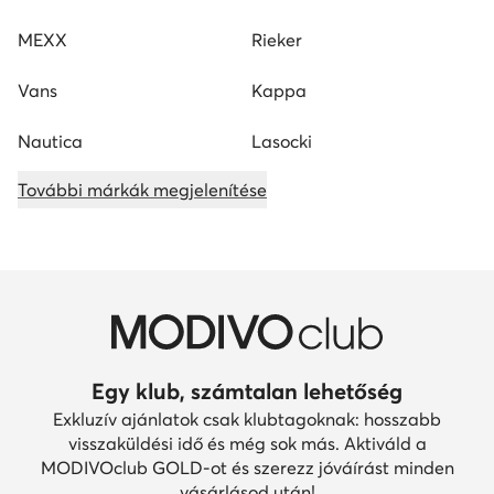
MEXX
Rieker
Vans
Kappa
Nautica
Lasocki
További márkák megjelenítése
Egy klub, számtalan lehetőség
Exkluzív ajánlatok csak klubtagoknak: hosszabb
visszaküldési idő és még sok más. Aktiváld a
MODIVOclub GOLD-ot és szerezz jóváírást minden
vásárlásod után!