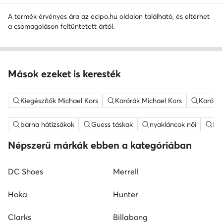
A termék érvényes ára az ecipo.hu oldalon található, és eltérhet
a csomagoláson feltüntetett ártól.
Mások ezeket is keresték
Kiegészítők Michael Kors
Karórák Michael Kors
Karórák
barna hátizsákok
Guess táskak
nyakláncok női
ME
Népszerű márkák ebben a kategóriában
DC Shoes
Merrell
Hoka
Hunter
Clarks
Billabong