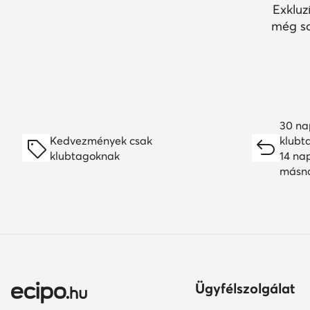
Exkluz
még so
30 na
Kedvezmények csak
klubt
klubtagoknak
14 na
másn
Ügyfélszolgálat