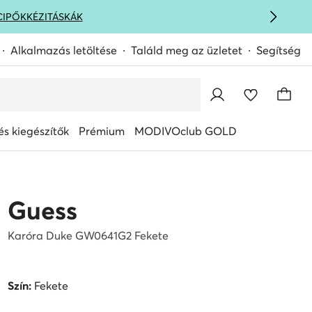
CIPŐK
KÉZITÁSKÁK
Alkalmazás letöltése
Találd meg az üzletet
Segítség
s kiegészítők
Prémium
MODIVOclub GOLD
Guess
Karóra Duke GW0641G2 Fekete
Szín:
Fekete