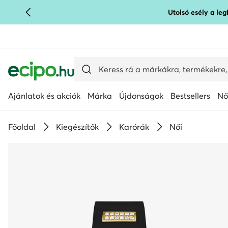
Utolsó esély a le
UGRÁS A FŐ TARTALOMRA
UGRÁS A KERESÉSHEZ
Ajánlatok és akciók
Márka
Újdonságok
Bestsellers
Nő
Főoldal
Kiegészítők
Karórák
Női