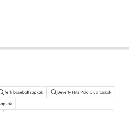
férfi baseball sapkák
Beverly Hills Polo Club táskak
sapkák
napszemüveg férfi
KARL LAGERFELD táskak