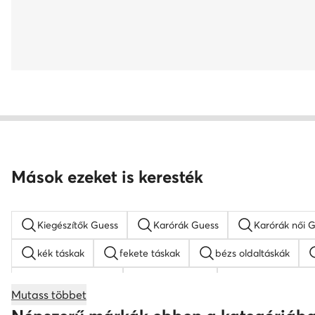
Mások ezeket is keresték
Kiegészítők Guess
Karórák Guess
Karórák női 
kék táskak
fekete táskak
bézs oldaltáskák
barna hátizsákok
Guess táskak
nyakláncok női
Mutass többet
bőr táskak
Nine West táskak
fekete oldaltáskák