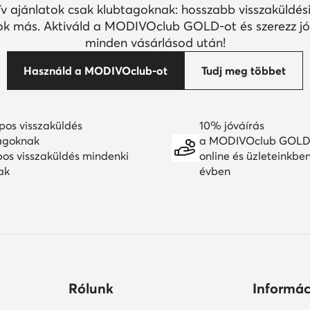
ív ajánlatok csak klubtagoknak: hosszabb visszaküldési
k más. Aktiváld a MODIVOclub GOLD-ot és szerezz jó
minden vásárlásod után!
Használd a MODIVOclub-ot
Tudj meg többet
pos visszaküldés
10% jóváírás
agoknak
a MODIVOclub GOLD
pos visszaküldés mindenki
online és üzleteinkbe
ak
évben
Rólunk
Informác