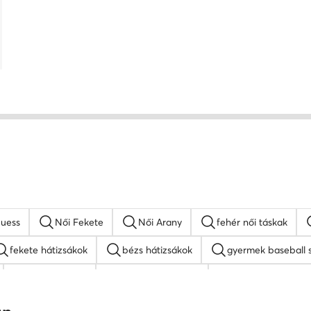
Guess
Női Fekete
Női Arany
fehér női táskak
fekete hátizsákok
bézs hátizsákok
gyermek baseball 
MEXX táskak
napszemüveg női
fehér oldaltáskák
Juicy Couture táskak
barna oldaltáskák