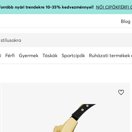
gforróbb nyári trendekre 10-35% kedvezménnyel!
NŐI CIPŐK
FÉRFI 
Blog
i
Férfi
Gyermek
Táskák
Sportcipők
Ruházati termékek é