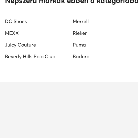
Népszerű márkák ebben a kategóriáb
DC Shoes
Merrell
MEXX
Rieker
Juicy Couture
Puma
Beverly Hills Polo Club
Badura