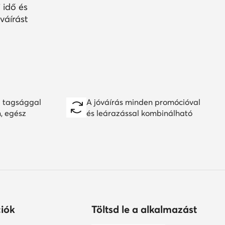
 idő és
váírást
 tagsággal
A jóváírás minden promócióval
n, egész
és leárazással kombinálható
iók
Töltsd le a alkalmazást