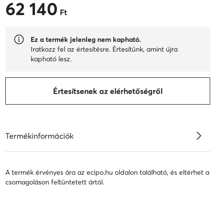
62 140
62 140 Ft
Ft
Ez a termék jelenleg nem kapható.
Iratkozz fel az értesítésre. Értesítünk, amint újra
kapható lesz.
Értesítsenek az elérhetőségről
Termékinformációk
A termék érvényes ára az ecipo.hu oldalon található, és eltérhet a
csomagoláson feltüntetett ártól.