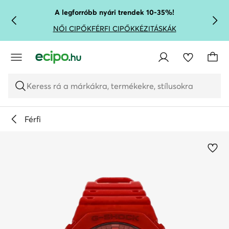
UGRÁS A FŐ TARTALOMRA
UGRÁS A KERESÉSHEZ
A legforróbb nyári trendek 10-35%!
NŐI CIPŐK
FÉRFI CIPŐK
KÉZITÁSKÁK
Keress rá a márkákra, termékekre, stílusokra
Férfi