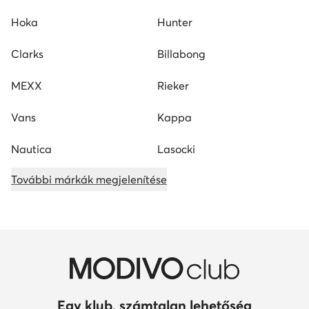
Hoka
Hunter
Clarks
Billabong
MEXX
Rieker
Vans
Kappa
Nautica
Lasocki
További márkák megjelenítése
Egy klub, számtalan lehetőség