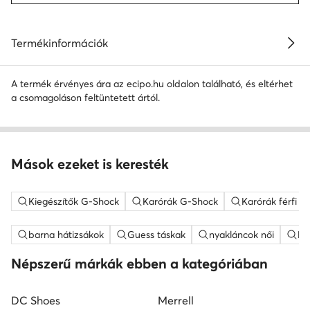
Termékinformációk
A termék érvényes ára az ecipo.hu oldalon található, és eltérhet
a csomagoláson feltüntetett ártól.
Mások ezeket is keresték
Kiegészítők G-Shock
Karórák G-Shock
Karórák férfi 
barna hátizsákok
Guess táskak
nyakláncok női
ME
Népszerű márkák ebben a kategóriában
DC Shoes
Merrell