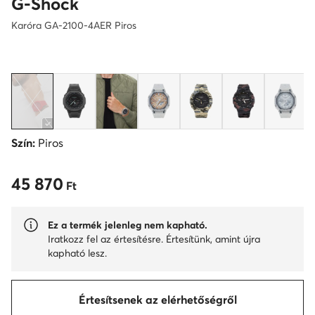
G-Shock
Karóra GA-2100-4AER Piros
Szín:
Piros
45 870
45 870 Ft
Ft
Ez a termék jelenleg nem kapható.
Iratkozz fel az értesítésre. Értesítünk, amint újra
kapható lesz.
Értesítsenek az elérhetőségről