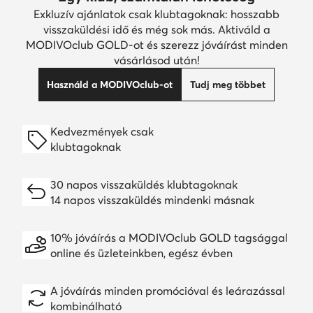
Exkluzív ajánlatok csak klubtagoknak: hosszabb
visszaküldési idő és még sok más. Aktiváld a
MODIVOclub GOLD-ot és szerezz jóváírást minden
vásárlásod után!
Használd a MODIVOclub-ot
Tudj meg többet
Kedvezmények csak
klubtagoknak
30 napos visszaküldés klubtagoknak
14 napos visszaküldés mindenki másnak
10% jóváírás a MODIVOclub GOLD tagsággal
online és üzleteinkben, egész évben
A jóváírás minden promócióval és leárazással
kombinálható