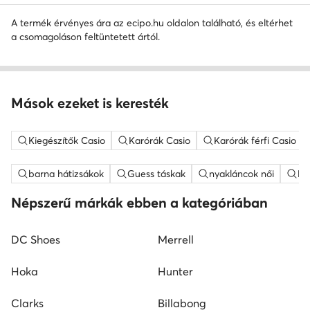
A termék érvényes ára az ecipo.hu oldalon található, és eltérhet
a csomagoláson feltüntetett ártól.
Mások ezeket is keresték
Kiegészítők Casio
Karórák Casio
Karórák férfi Casio
barna hátizsákok
Guess táskak
nyakláncok női
ME
Népszerű márkák ebben a kategóriában
DC Shoes
Merrell
Hoka
Hunter
Clarks
Billabong