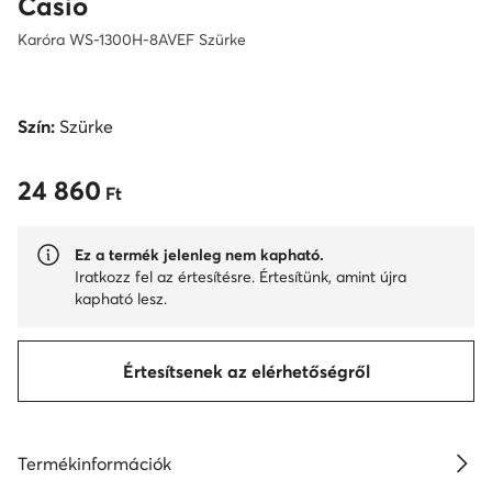
Casio
Karóra WS-1300H-8AVEF Szürke
Szín:
Szürke
24 860
24 860 Ft
Ft
Ez a termék jelenleg nem kapható.
Iratkozz fel az értesítésre. Értesítünk, amint újra
kapható lesz.
Értesítsenek az elérhetőségről
Termékinformációk