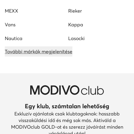
MEXX
Rieker
Vans
Kappa
Nautica
Lasocki
További márkák megjelenítése
Egy klub, számtalan lehetőség
Exkluzív ajánlatok csak klubtagoknak: hosszabb
visszaküldési idő és még sok más. Aktiváld a
MODIVOclub GOLD-ot és szerezz jóváírást minden
vásárlásod után!