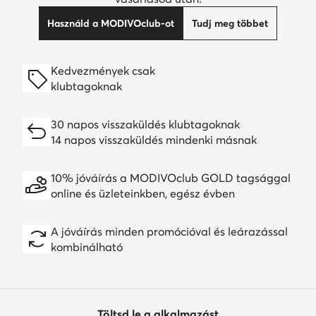
Használd a MODIVOclub-ot
Tudj meg többet
Kedvezmények csak
klubtagoknak
30 napos visszaküldés klubtagoknak
14 napos visszaküldés mindenki másnak
10% jóváírás a MODIVOclub GOLD tagsággal
online és üzleteinkben, egész évben
A jóváírás minden promócióval és leárazással
kombinálható
Töltsd le a alkalmazást