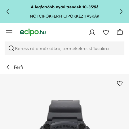
UGRÁS A FŐ TARTALOMRA
UGRÁS A KERESÉSHEZ
A legforróbb nyári trendek 10-35%!
NŐI CIPŐK
FÉRFI CIPŐK
KÉZITÁSKÁK
Keress rá a márkákra, termékekre, stílusokra
Férfi