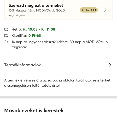
Szerezd meg ezt a terméket
+1 470 Ft
10% visszatérítés a MODIVOclub GOLD
Dowied
segítségével
Hétfő:
H., 10.08 - K., 11.08
Kiszállítás
0 Ft-tól
14 nap az ingyenes visszaküldésre, 30 nap a MODIVOclub
tagjainak
Termékinformációk
A termék érvényes ára az ecipo.hu oldalon található, és eltérhet
a csomagoláson feltüntetett ártól.
Mások ezeket is keresték