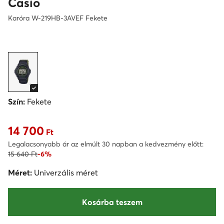
Casio
Karóra W-219HB-3AVEF Fekete
Szín:
Fekete
14 700
Aktuális ár 14 700 Ft
Ft
Legalacsonyabb ár az elmúlt 30 napban a kedvezmény előtt:
15 640 Ft
-6%
Méret:
Univerzális méret
Kosárba teszem