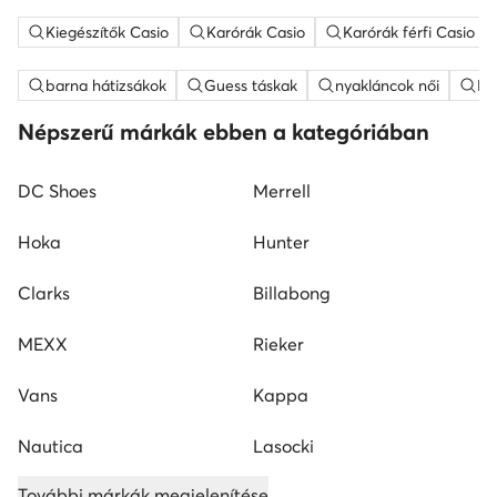
Kiegészítők Casio
Karórák Casio
Karórák férfi Casio
barna hátizsákok
Guess táskak
nyakláncok női
ME
Népszerű márkák ebben a kategóriában
DC Shoes
Merrell
Hoka
Hunter
Clarks
Billabong
MEXX
Rieker
Vans
Kappa
Nautica
Lasocki
További márkák megjelenítése