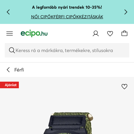
UGRÁS A FŐ TARTALOMRA
UGRÁS A KERESÉSHEZ
A legforróbb nyári trendek 10-35%!
NŐI CIPŐK
FÉRFI CIPŐK
KÉZITÁSKÁK
Keress rá a márkákra, termékekre, stílusokra
Férfi
Ajánlat