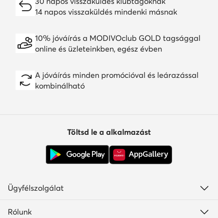
30 napos visszaküldés klubtagoknak
14 napos visszaküldés mindenki másnak
10% jóváírás a MODIVOclub GOLD tagsággal
online és üzleteinkben, egész évben
A jóváírás minden promócióval és leárazással
kombinálható
Töltsd le a alkalmazást
Ügyfélszolgálat
Rólunk