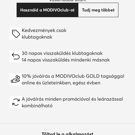
Használd a MODIVOclub-ot
Tudj meg többet
Kedvezmények csak
klubtagoknak
30 napos visszaküldés klubtagoknak
14 napos visszaküldés mindenki másnak
10% jóváírás a MODIVOclub GOLD tagsággal
online és üzleteinkben, egész évben
A jóváírás minden promócióval és leárazással
kombinálható
Töltsd le a alkalmazást