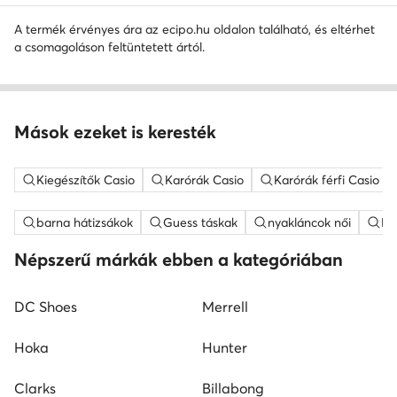
A termék érvényes ára az ecipo.hu oldalon található, és eltérhet
a csomagoláson feltüntetett ártól.
Mások ezeket is keresték
Kiegészítők Casio
Karórák Casio
Karórák férfi Casio
barna hátizsákok
Guess táskak
nyakláncok női
ME
Népszerű márkák ebben a kategóriában
DC Shoes
Merrell
Hoka
Hunter
Clarks
Billabong