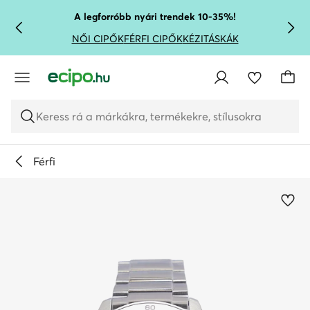
UGRÁS A FŐ TARTALOMRA
UGRÁS A KERESÉSHEZ
A legforróbb nyári trendek 10-35%!
NŐI CIPŐK
FÉRFI CIPŐK
KÉZITÁSKÁK
Keress rá a márkákra, termékekre, stílusokra
Férfi