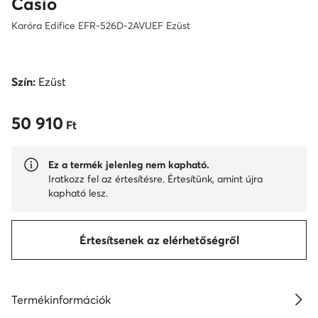
Casio
Karóra Edifice EFR-526D-2AVUEF Ezüst
Szín:
Ezüst
50 910
50 910 Ft
Ft
Ez a termék jelenleg nem kapható.
Iratkozz fel az értesítésre. Értesítünk, amint újra
kapható lesz.
Értesítsenek az elérhetőségről
Termékinformációk