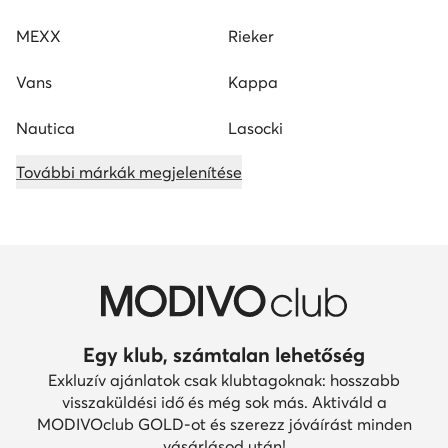
MEXX
Rieker
Vans
Kappa
Nautica
Lasocki
További márkák megjelenítése
Egy klub, számtalan lehetőség
Exkluzív ajánlatok csak klubtagoknak: hosszabb
visszaküldési idő és még sok más. Aktiváld a
MODIVOclub GOLD-ot és szerezz jóváírást minden
vásárlásod után!