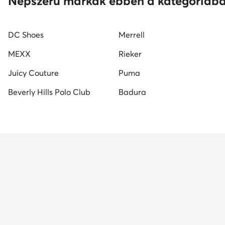
Népszerű márkák ebben a kategóriáb
DC Shoes
Merrell
MEXX
Rieker
Juicy Couture
Puma
Beverly Hills Polo Club
Badura