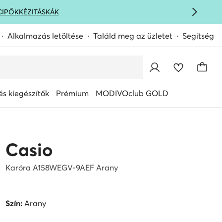
CIPŐK
KÉZITÁSKÁK
Alkalmazás letöltése
Találd meg az üzletet
Segítség
s kiegészítők
Prémium
MODIVOclub GOLD
Casio
Karóra A158WEGV-9AEF Arany
Szín:
Arany