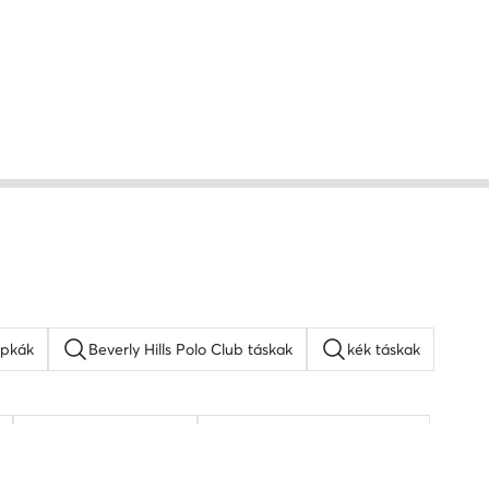
apkák
Beverly Hills Polo Club táskak
kék táskak
napszemüveg férfi
KARL LAGERFELD táskak