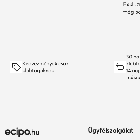
Exkluz
még so
30 na
Kedvezmények csak
klubt
klubtagoknak
14 na
másn
Ügyfélszolgálat