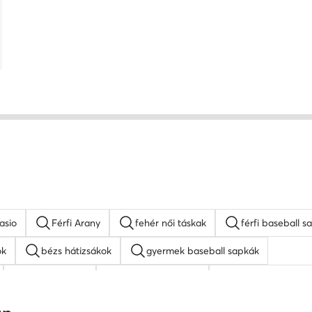
asio
Férfi Arany
fehér női táskak
férfi baseball s
ok
bézs hátizsákok
gyermek baseball sapkák
MEXX táskak
napszemüveg női
fehér oldaltáskák
Juicy Couture táskak
barna oldaltáskák