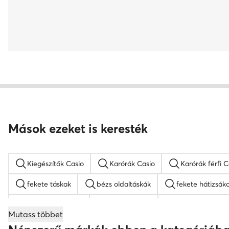
Mások ezeket is keresték
Kiegészítők Casio
Karórák Casio
Karórák férfi C
fekete táskak
bézs oldaltáskák
fekete hátizsák
barna hátizsákok
Guess táskak
nyakláncok női
Mutass többet
bőr táskak
Nine West táskak
fekete oldaltáskák