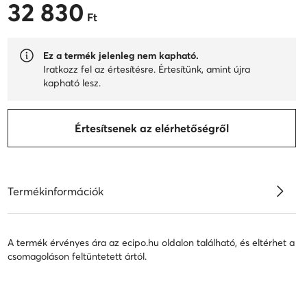
32 830
32 830 Ft
Ft
Ez a termék jelenleg nem kapható.
Iratkozz fel az értesítésre. Értesítünk, amint újra
kapható lesz.
Értesítsenek az elérhetőségről
Termékinformációk
A termék érvényes ára az ecipo.hu oldalon található, és eltérhet a
csomagoláson feltüntetett ártól.