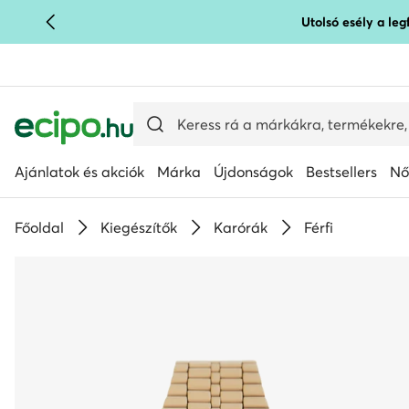
Utolsó esély a le
UGRÁS A FŐ TARTALOMRA
UGRÁS A KERESÉSHEZ
Ajánlatok és akciók
Márka
Újdonságok
Bestsellers
Nő
Főoldal
Kiegészítők
Karórák
Férfi