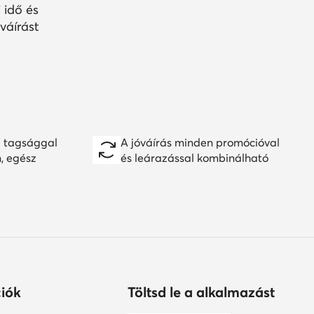
 idő és
váírást
 tagsággal
A jóváírás minden promócióval
n, egész
és leárazással kombinálható
iók
Töltsd le a alkalmazást