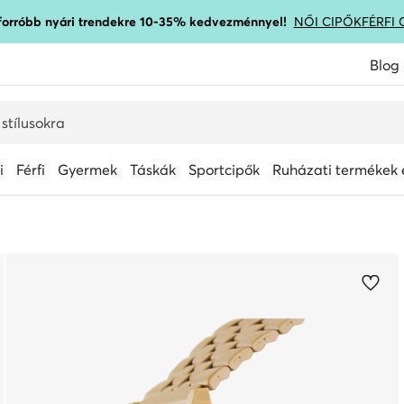
gforróbb nyári trendekre 10-35% kedvezménnyel!
NŐI CIPŐK
FÉRFI 
Blog
i
Férfi
Gyermek
Táskák
Sportcipők
Ruházati termékek é