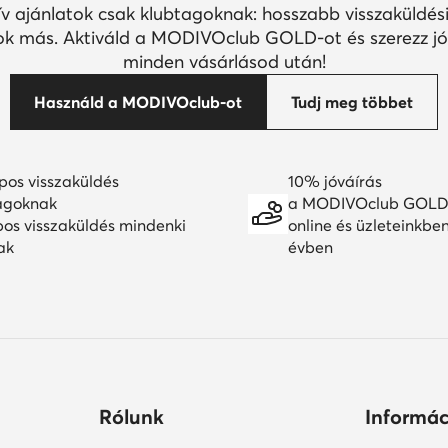
ív ajánlatok csak klubtagoknak: hosszabb visszaküldési
k más. Aktiváld a MODIVOclub GOLD-ot és szerezz jó
minden vásárlásod után!
Használd a MODIVOclub-ot
Tudj meg többet
pos visszaküldés
10% jóváírás
agoknak
a MODIVOclub GOLD
pos visszaküldés mindenki
online és üzleteinkbe
ak
évben
Rólunk
Informác