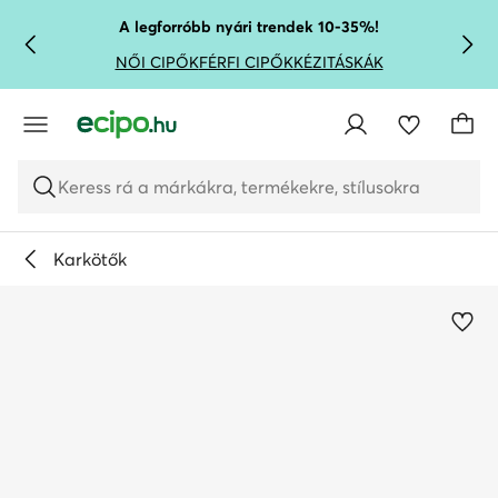
UGRÁS A FŐ TARTALOMRA
UGRÁS A KERESÉSHEZ
A legforróbb nyári trendek 10-35%!
NŐI CIPŐK
FÉRFI CIPŐK
KÉZITÁSKÁK
Keress rá a márkákra, termékekre, stílusokra
Karkötők