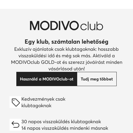
Egy klub, számtalan lehetőség
Exkluzív ajánlatok csak klubtagoknak: hosszabb
visszaküldési idő és még sok más. Aktiváld a
MODIVOclub GOLD-ot és szerezz jóváírást minden
vásárlásod után!
Használd a MODIVOclub-ot
Tudj meg többet
Kedvezmények csak
klubtagoknak
30 napos visszaküldés klubtagoknak
14 napos visszaküldés mindenki másnak