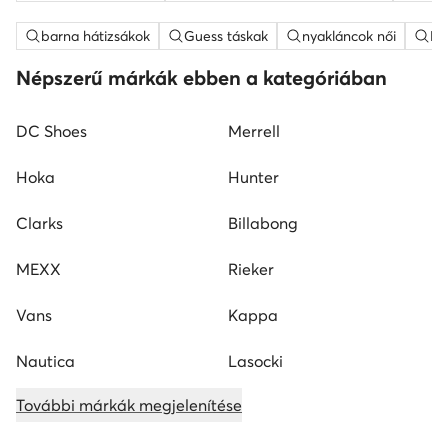
barna hátizsákok
Guess táskak
nyakláncok női
ME
Népszerű márkák ebben a kategóriában
DC Shoes
Merrell
Hoka
Hunter
Clarks
Billabong
MEXX
Rieker
Vans
Kappa
Nautica
Lasocki
További márkák megjelenítése