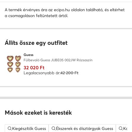
A termék érvényes ára az ecipo.hu oldalon található, és eltérhet
a csomagoláson feltüntetett ártól.
Állíts össze egy outfitet
Guess
Fülbevaló Guess JUBE05 002JW Rózsaszín
32 020 Ft
Legalacsonyabb ár:
42 200 Ft
Mások ezeket is keresték
Kiegészítők Guess
Ékszerek és dísztárgyak Guess
Kark