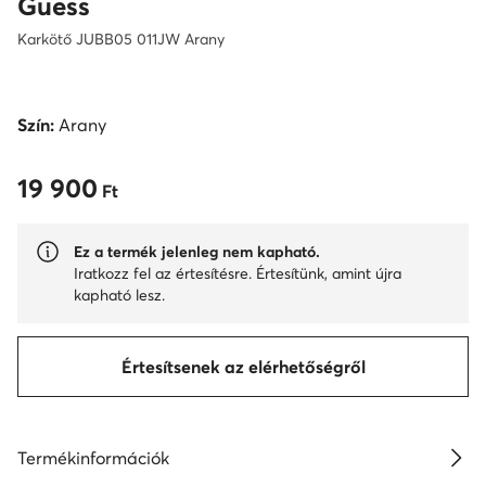
Guess
Karkötő JUBB05 011JW Arany
Szín:
Arany
19 900
19 900 Ft
Ft
Ez a termék jelenleg nem kapható.
Iratkozz fel az értesítésre. Értesítünk, amint újra
kapható lesz.
Értesítsenek az elérhetőségről
Termékinformációk