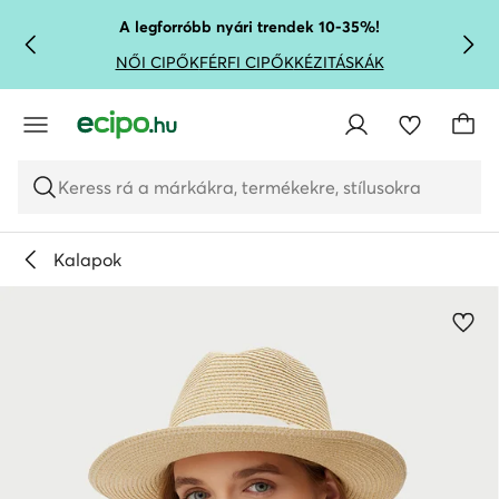
UGRÁS A FŐ TARTALOMRA
UGRÁS A KERESÉSHEZ
A legforróbb nyári trendek 10-35%!
NŐI CIPŐK
FÉRFI CIPŐK
KÉZITÁSKÁK
Keress rá a márkákra, termékekre, stílusokra
Kalapok