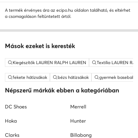
A termék érvényes ára az ecipo.hu oldalon található, és eltérhet
a csomagoláson feltüntetett ártól.
Mások ezeket is keresték
Kiegészítők LAUREN RALPH LAUREN
Textília LAUREN R
fekete hátizsákok
bézs hátizsákok
gyermek baseball 
Népszerű márkák ebben a kategóriában
DC Shoes
Merrell
Hoka
Hunter
Clarks
Billabong