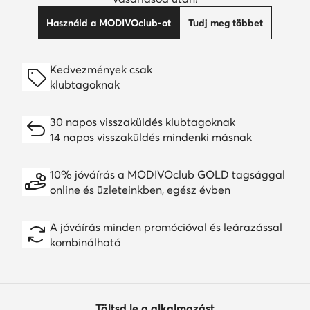
Használd a MODIVOclub-ot
Tudj meg többet
Kedvezmények csak
klubtagoknak
30 napos visszaküldés klubtagoknak
14 napos visszaküldés mindenki másnak
10% jóváírás a MODIVOclub GOLD tagsággal
online és üzleteinkben, egész évben
A jóváírás minden promócióval és leárazással
kombinálható
Töltsd le a alkalmazást