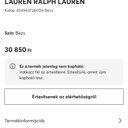
LAUREN RALPH LAUREN
Kalap 454943726004 Bézs
Szín:
Bézs
30 850
30 850 Ft
Ft
Ez a termék jelenleg nem kapható.
Iratkozz fel az értesítésre. Értesítünk, amint újra
kapható lesz.
Értesítsenek az elérhetőségről
Termékinformációk