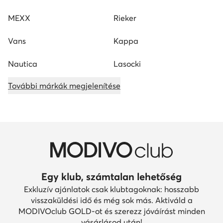
MEXX
Rieker
Vans
Kappa
Nautica
Lasocki
További márkák megjelenítése
Egy klub, számtalan lehetőség
Exkluzív ajánlatok csak klubtagoknak: hosszabb
visszaküldési idő és még sok más. Aktiváld a
MODIVOclub GOLD-ot és szerezz jóváírást minden
vásárlásod után!