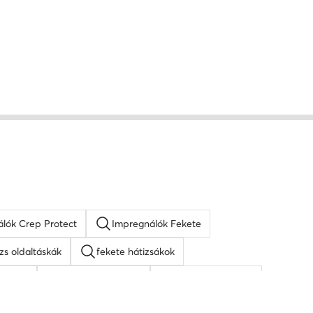
lók Crep Protect
Impregnálók Fekete
zs oldaltáskák
fekete hátizsákok
táskak
napszemüveg női
fehér oldaltáskák
icy Couture táskak
barna oldaltáskák