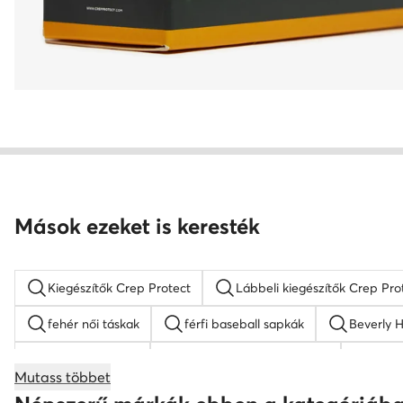
Mások ezeket is keresték
Kiegészítők Crep Protect
Lábbeli kiegészítők Crep Pro
fehér női táskak
férfi baseball sapkák
Beverly H
bézs hátizsákok
gyermek baseball sapkák
barn
Mutass többet
napszemüveg férfi
KARL LAGERFELD táskak
b