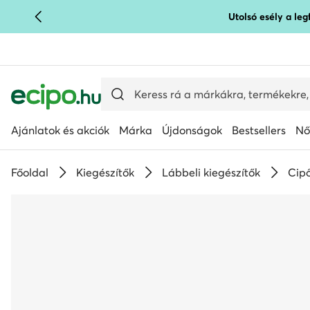
Utolsó esély a le
UGRÁS A FŐ TARTALOMRA
UGRÁS A KERESÉSHEZ
Ajánlatok és akciók
Márka
Újdonságok
Bestsellers
Nő
Főoldal
Kiegészítők
Lábbeli kiegészítők
Cip