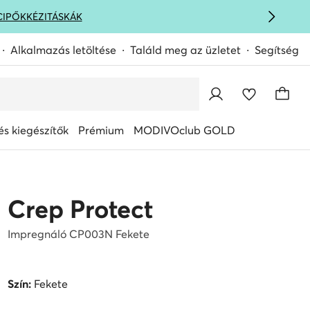
CIPŐK
KÉZITÁSKÁK
Alkalmazás letöltése
Találd meg az üzletet
Segítség
s kiegészítők
Prémium
MODIVOclub GOLD
Crep Protect
Impregnáló CP003N Fekete
Szín:
Fekete