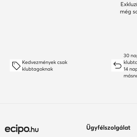
Exkluz
még so
30 na
Kedvezmények csak
klubt
klubtagoknak
14 na
másn
Ügyfélszolgálat