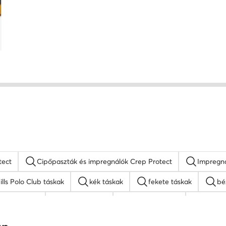
tect
Cipőpaszták és impregnálók Crep Protect
Impregná
ills Polo Club táskak
kék táskak
fekete táskak
bé
a hátizsákok
Guess táskak
nyakláncok női
MEXX 
őr táskak
Nine West táskak
fekete oldaltáskák
Ju