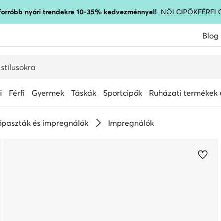
gforróbb nyári trendekre 10-35% kedvezménnyel!
NŐI CIPŐK
FÉRFI 
Blog
i
Férfi
Gyermek
Táskák
Sportcipők
Ruházati termékek é
őpaszták és impregnálók
Impregnálók