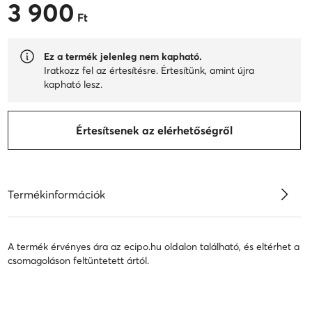
3 900
3 900 Ft
Ft
Ez a termék jelenleg nem kapható.
Iratkozz fel az értesítésre. Értesítünk, amint újra
kapható lesz.
Értesítsenek az elérhetőségről
Termékinformációk
A termék érvényes ára az ecipo.hu oldalon található, és eltérhet a
csomagoláson feltüntetett ártól.