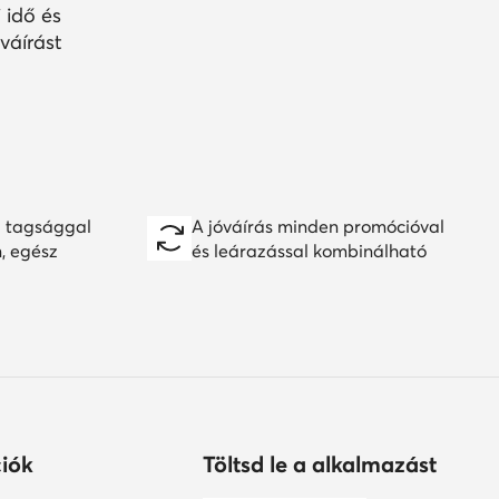
 idő és
váírást
 tagsággal
A jóváírás minden promócióval
n, egész
és leárazással kombinálható
iók
Töltsd le a alkalmazást