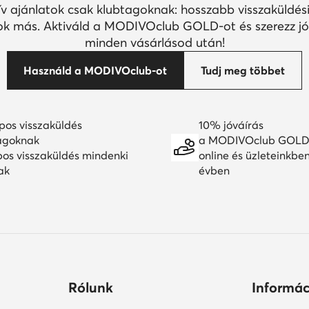
ív ajánlatok csak klubtagoknak: hosszabb visszaküldési
k más. Aktiváld a MODIVOclub GOLD-ot és szerezz jó
minden vásárlásod után!
Használd a MODIVOclub-ot
Tudj meg többet
pos visszaküldés
10% jóváírás
agoknak
a MODIVOclub GOLD
pos visszaküldés mindenki
online és üzleteinkbe
ak
évben
Rólunk
Informác