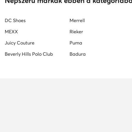
Népszerű márkák ebben a kategóriáb
DC Shoes
Merrell
MEXX
Rieker
Juicy Couture
Puma
Beverly Hills Polo Club
Badura