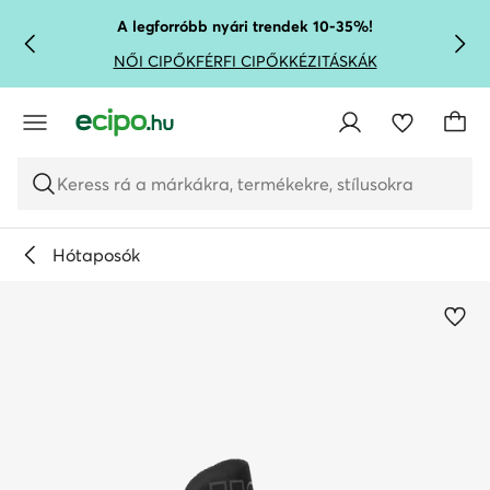
UGRÁS A FŐ TARTALOMRA
UGRÁS A KERESÉSHEZ
A legforróbb nyári trendek 10-35%!
NŐI CIPŐK
FÉRFI CIPŐK
KÉZITÁSKÁK
Keress rá a márkákra, termékekre, stílusokra
Hótaposók