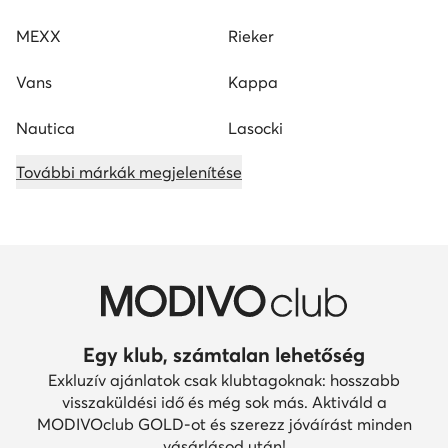
MEXX
Rieker
Vans
Kappa
Nautica
Lasocki
További márkák megjelenítése
Egy klub, számtalan lehetőség
Exkluzív ajánlatok csak klubtagoknak: hosszabb
visszaküldési idő és még sok más. Aktiváld a
MODIVOclub GOLD-ot és szerezz jóváírást minden
vásárlásod után!