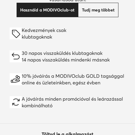
Használd a MODIVOclub-ot
Tudj meg többet
Kedvezmények csak
klubtagoknak
30 napos visszaküldés klubtagoknak
14 napos visszaküldés mindenki másnak
10% jóváírás a MODIVOclub GOLD tagsággal
online és üzleteinkben, egész évben
A jóváírás minden promócióval és leárazással
kombinálható
Töltsd le a alkalmazást