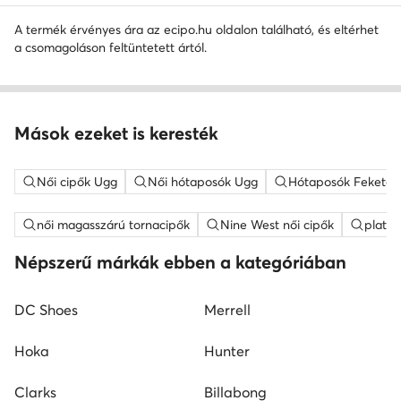
A termék érvényes ára az ecipo.hu oldalon található, és eltérhet
a csomagoláson feltüntetett ártól.
Mások ezeket is keresték
Női cipők Ugg
Női hótaposók Ugg
Hótaposók Fekete
női magasszárú tornacipők
Nine West női cipők
platfo
Népszerű márkák ebben a kategóriában
DC Shoes
Merrell
Hoka
Hunter
Clarks
Billabong