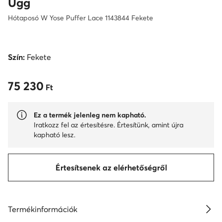
Ugg
Hótaposó W Yose Puffer Lace 1143844 Fekete
Szín:
Fekete
75 230
75 230 Ft
Ft
Ez a termék jelenleg nem kapható.
Iratkozz fel az értesítésre. Értesítünk, amint újra
kapható lesz.
Értesítsenek az elérhetőségről
Termékinformációk