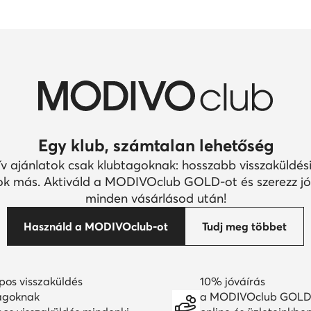
Egy klub, számtalan lehetőség
ív ajánlatok csak klubtagoknak: hosszabb visszaküldési
k más. Aktiváld a MODIVOclub GOLD-ot és szerezz jó
minden vásárlásod után!
Használd a MODIVOclub-ot
Tudj meg többet
pos visszaküldés
10% jóváírás
agoknak
a MODIVOclub GOLD