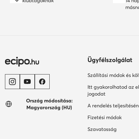
klubtagoknak
14 na
másn
Ügyfélszolgálat
Szállítási módok és kö
Itt gyakorolhatod az el
jogodat
Ország módosítása:
A rendelés teljesítésén
Magyarország (HU)
Fizetési módok
Szavatosság