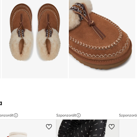
a
onzorált
Szponzorált
Szponzorá