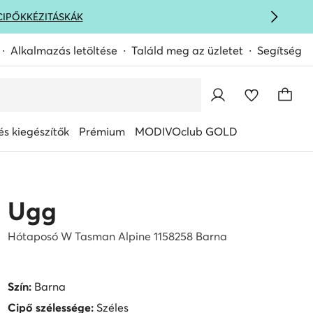
CIPŐK
KÉZITÁSKÁK
Alkalmazás letöltése
Találd meg az üzletet
Segítség
s kiegészítők
Prémium
MODIVOclub GOLD
Ugg
Hótaposó W Tasman Alpine 1158258 Barna
Szín:
Barna
Cipő szélessége:
Széles