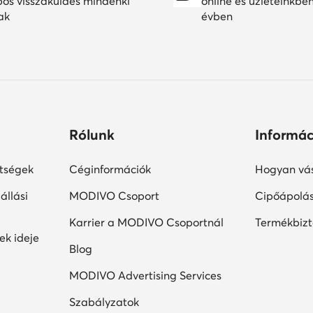
pos visszaküldés mindenki
online és üzleteinkbe
ak
évben
Rólunk
Informác
ltségek
Céginformációk
Hogyan vás
állási
MODIVO Csoport
Cipőápolá
Karrier a MODIVO Csoportnál
Termékbiz
ek ideje
Blog
MODIVO Advertising Services
Szabályzatok