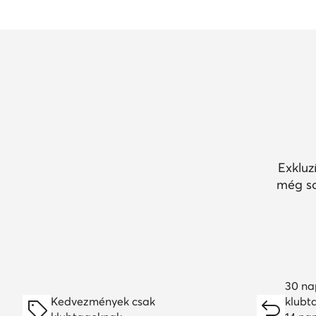
Exkluz
még so
30 na
Kedvezmények csak
klubt