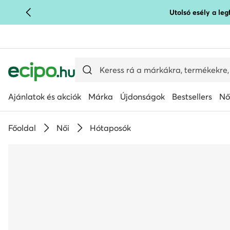
Utolsó esély a le
UGRÁS A FŐ TARTALOMRA
UGRÁS A KERESÉSHEZ
Ajánlatok és akciók
Márka
Újdonságok
Bestsellers
Nő
Főoldal
Női
Hótaposók