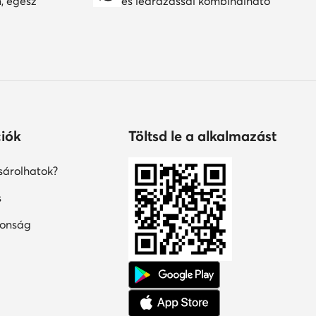
n, egész
és leárazással kombinálható
iók
Töltsd le a alkalmazást
árolhatok?
s
tonság