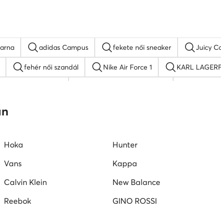
arna
adidas Campus
fekete női sneaker
Juicy C
fehér női szandál
Nike Air Force 1
KARL LAGERFE
platform szandálok
női lapos talpú szandálok
Guess női
W női cipők
Juicy Couture női cipők
Vans női tornacipők
an
Hoka
Hunter
Vans
Kappa
Calvin Klein
New Balance
Reebok
GINO ROSSI