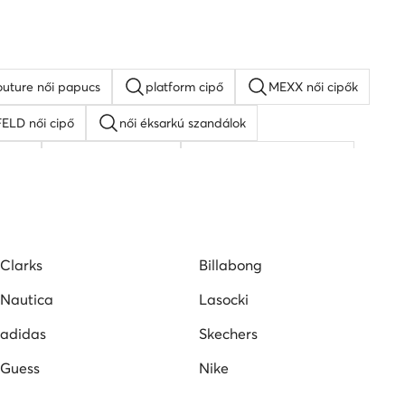
outure női papucs
platform cipő
MEXX női cipők
LD női cipő
női éksarkú szandálok
 cipő
Lacoste női cipő
Nine West női szandál
Clarks
Billabong
Nautica
Lasocki
adidas
Skechers
Guess
Nike