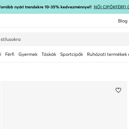
gforróbb nyári trendekre 10-35% kedvezménnyel!
NŐI CIPŐK
FÉRFI 
Blog
i
Férfi
Gyermek
Táskák
Sportcipők
Ruházati termékek é