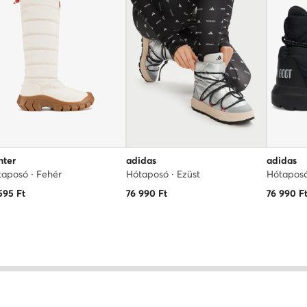
nter
adidas
adidas
aposó · Fehér
Hótaposó · Ezüst
Hótaposó
595
Ft
76 990
Ft
76 990
F