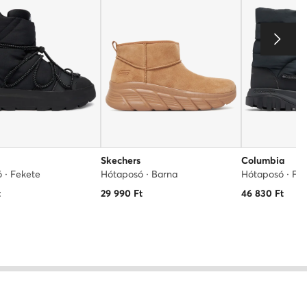
Skechers
Columbia
 · Fekete
Hótaposó · Barna
Hótaposó · Fe
t
29 990
Ft
46 830
Ft