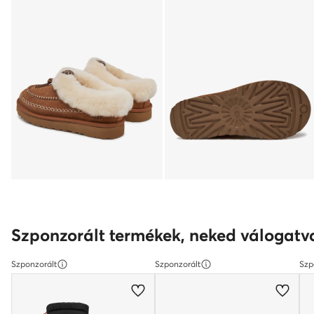
Szponzorált termékek, neked válogatv
Szponzorált
Szponzorált
Szp