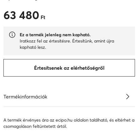
63 480
63 480 Ft
Ft
Ez a termék jelenleg nem kapható.
Iratkozz fel az értesítésre. Értesítünk, amint újra
kapható lesz.
Értesítsenek az elérhetőségről
Termékinformációk
A termék érvényes ára az ecipo.hu oldalon található, és eltérhet a
csomagoláson feltüntetett ártól.