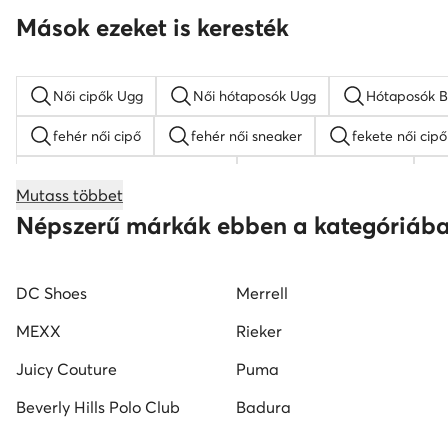
Mások ezeket is keresték
Női cipők Ugg
Női hótaposók Ugg
Hótaposók B
fehér női cipő
fehér női sneaker
fekete női cipő
női magasszárú tornacipők
Nine West női cipők
Mutass többet
Reebok női cipő
fekete mokaszin női
G-Star RA
Népszerű márkák ebben a kategóriáb
DC Shoes
Merrell
MEXX
Rieker
Juicy Couture
Puma
Beverly Hills Polo Club
Badura