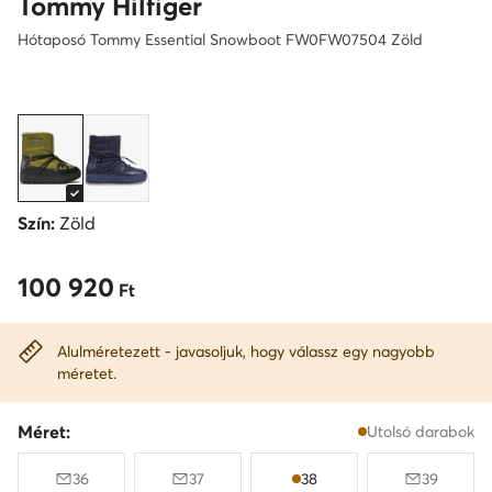
Tommy Hilfiger
Hótaposó Tommy Essential Snowboot FW0FW07504 Zöld
Szín:
Zöld
100 920
100 920 Ft
Ft
Alulméretezett - javasoljuk, hogy válassz egy nagyobb
méretet.
Méret:
Utolsó darabok
36
37
38
39