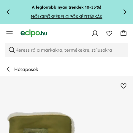
UGRÁS A FŐ TARTALOMRA
UGRÁS A KERESÉSHEZ
A legforróbb nyári trendek 10-35%!
NŐI CIPŐK
FÉRFI CIPŐK
KÉZITÁSKÁK
Keress rá a márkákra, termékekre, stílusokra
Hótaposók