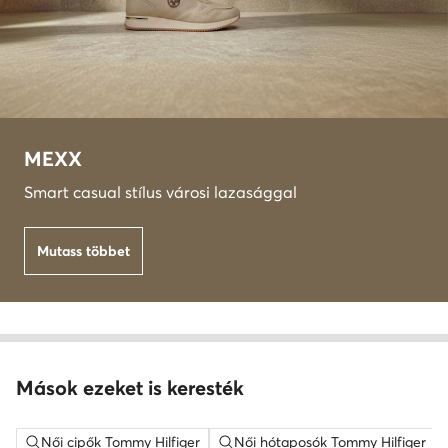
MEXX
Smart casual stílus városi lazasággal
Mutass többet
Mások ezeket is keresték
Női cipők Tommy Hilfiger
Női hótaposók Tommy Hilfiger