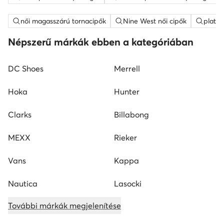
női magasszárú tornacipők
Nine West női cipők
platfo
Népszerű márkák ebben a kategóriában
DC Shoes
Merrell
Hoka
Hunter
Clarks
Billabong
MEXX
Rieker
Vans
Kappa
Nautica
Lasocki
További márkák megjelenítése