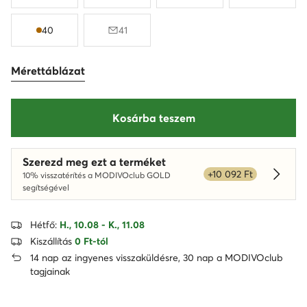
40
41
Mérettáblázat
Kosárba teszem
Szerezd meg ezt a terméket
+10 092 Ft
10% visszatérítés a MODIVOclub GOLD
Dowied
segítségével
Hétfő:
H., 10.08 - K., 11.08
Kiszállítás
0 Ft-tól
14 nap az ingyenes visszaküldésre, 30 nap a MODIVOclub
tagjainak