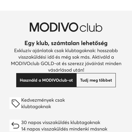
Egy klub, számtalan lehetőség
Exkluzív ajánlatok csak klubtagoknak: hosszabb
visszaküldési idő és még sok más. Aktiváld a
MODIVOclub GOLD-ot és szerezz jóváírást minden
vásárlásod után!
Használd a MODIVOclub-ot
Tudj meg többet
Kedvezmények csak
klubtagoknak
30 napos visszaküldés klubtagoknak
14 napos visszaküldés mindenki másnak