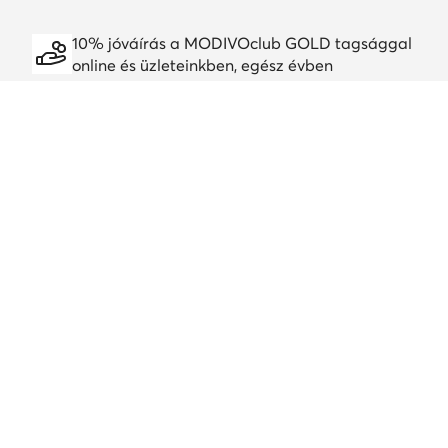
10% jóváírás a MODIVOclub GOLD tagsággal
online és üzleteinkben, egész évben
A jóváírás minden promócióval és leárazással
kombinálható
Töltsd le a alkalmazást
Ügyfélszolgálat
Rólunk