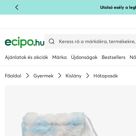
Utolsó esély a le
UGRÁS A FŐ TARTALOMRA
UGRÁS A KERESÉSHEZ
Ajánlatok és akciók
Márka
Újdonságok
Bestsellers
Nő
Főoldal
Gyermek
Kislány
Hótaposók