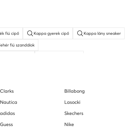
ék fiú cipő
Kappa gyerek cipő
Kappa lány sneaker
fehér fiú szandálok
y lány szandálok
SHAQ gyerek cipő
Puma gyerek cipő
Clarks
Billabong
Nautica
Lasocki
adidas
Skechers
Guess
Nike