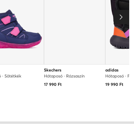
Skechers
adidas
 · Sötétkék
Hótaposó · Rózsaszín
Hótaposó · Fe
t
17 990
Ft
19 990
Ft