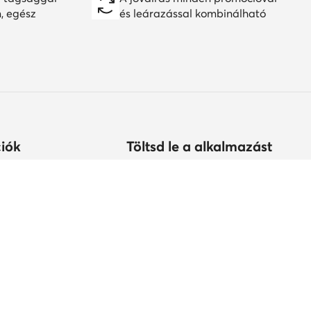
n, egész
és leárazással kombinálható
iók
Töltsd le a alkalmazást
árolhatok?
s
tonság