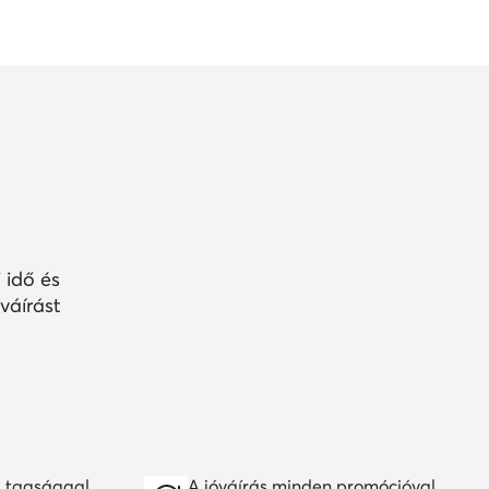
 idő és
váírást
 tagsággal
A jóváírás minden promócióval