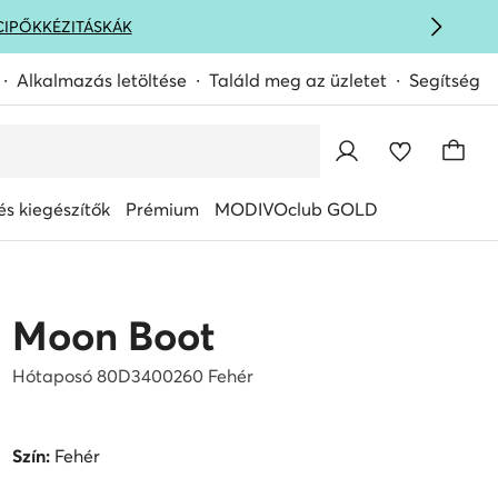
CIPŐK
KÉZITÁSKÁK
Alkalmazás letöltése
Találd meg az üzletet
Segítség
s kiegészítők
Prémium
MODIVOclub GOLD
Moon Boot
Hótaposó 80D3400260 Fehér
Szín:
Fehér