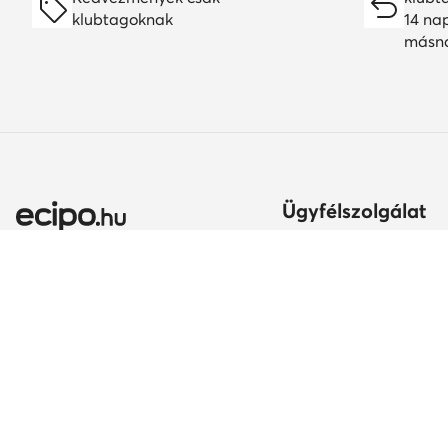
klubtagoknak
14 na
másn
Ügyfélszolgálat
Szállítási módok és kö
Itt gyakorolhatod az el
jogodat
Ország módosítása:
A rendelés teljesítésén
Magyarország (HU)
Fizetési módok
Szavatosság