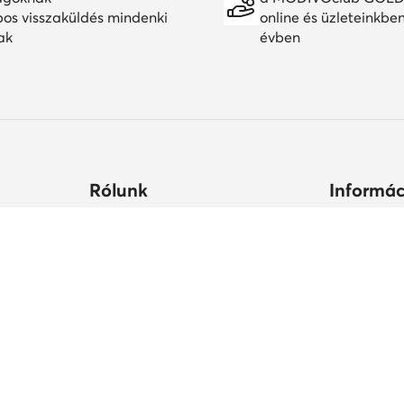
pos visszaküldés mindenki
online és üzleteinkbe
ak
évben
Rólunk
Informác
ltségek
Céginformációk
Hogyan vás
állási
MODIVO Csoport
Cipőápolá
Karrier a MODIVO Csoportnál
Termékbiz
ek ideje
Blog
MODIVO Advertising Services