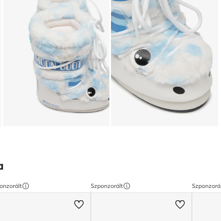
a
onzorált
Szponzorált
Szponzorá