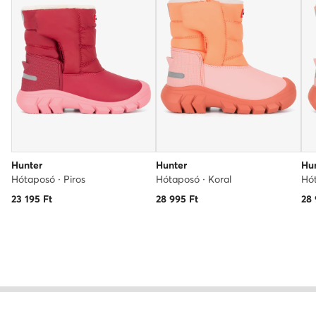
Hunter
Hunter
Hu
Hótaposó · Piros
Hótaposó · Koral
Hót
23 195
Ft
28 995
Ft
28