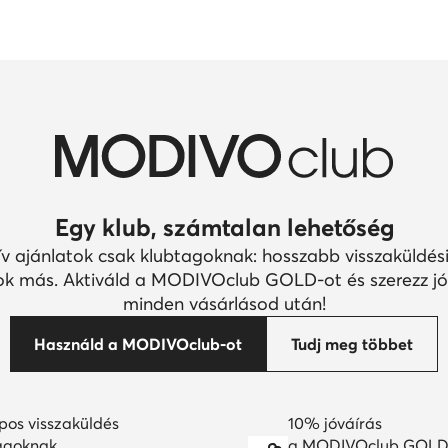
Egy klub, számtalan lehetőség
ív ajánlatok csak klubtagoknak: hosszabb visszaküldési
k más. Aktiváld a MODIVOclub GOLD-ot és szerezz jó
minden vásárlásod után!
Használd a MODIVOclub-ot
Tudj meg többet
pos visszaküldés
10% jóváírás
agoknak
a MODIVOclub GOLD