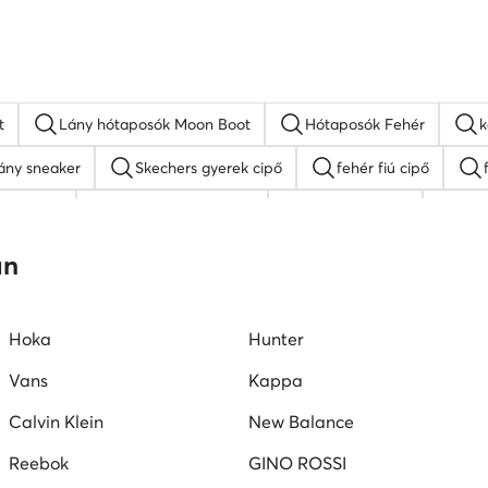
t
Lány hótaposók Moon Boot
Hótaposók Fehér
k
ány sneaker
Skechers gyerek cipő
fehér fiú cipő
erek cipő
színes fiú szandálok
lány papucsok
Rox
SHAQ fiú cipő
Nike gyerek cipő
Reebok fiú cipő
an
Hoka
Hunter
Vans
Kappa
Calvin Klein
New Balance
Reebok
GINO ROSSI