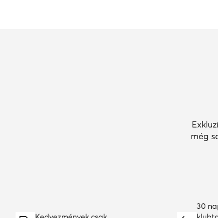
Exkluz
még so
30 na
Kedvezmények csak
klubt