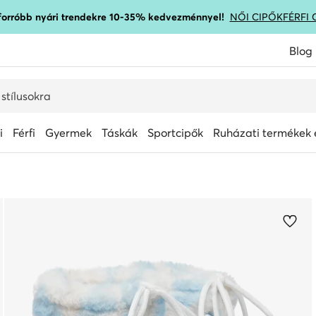
gforróbb nyári trendekre 10-35% kedvezménnyel!
NŐI CIPŐK
FÉRFI 
Blog
i
Férfi
Gyermek
Táskák
Sportcipők
Ruházati termékek é