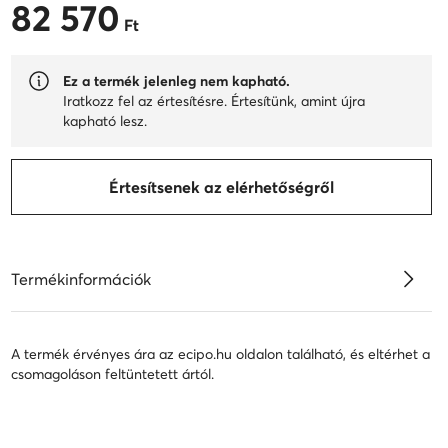
82 570
82 570 Ft
Ft
Ez a termék jelenleg nem kapható.
Iratkozz fel az értesítésre. Értesítünk, amint újra
kapható lesz.
Értesítsenek az elérhetőségről
Termékinformációk
A termék érvényes ára az ecipo.hu oldalon található, és eltérhet a
csomagoláson feltüntetett ártól.