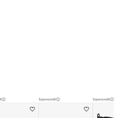
lt
Szponzorált
Szponzorált