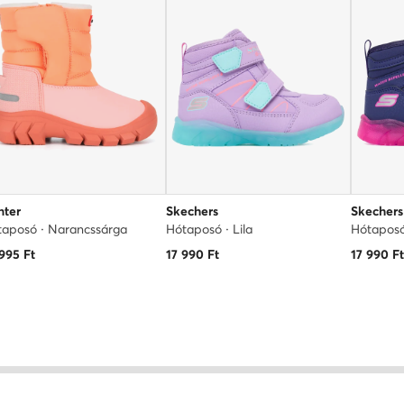
nter
Skechers
Skechers
aposó · Narancssárga
Hótaposó · Lila
Hótaposó
 995
Ft
17 990
Ft
17 990
F