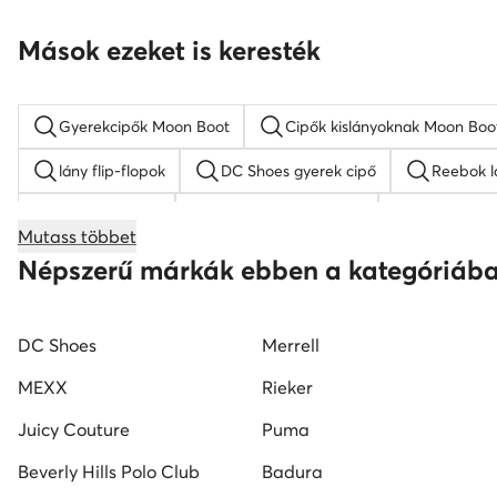
Mások ezeket is keresték
Gyerekcipők Moon Boot
Cipők kislányoknak Moon Boo
lány flip-flopok
DC Shoes gyerek cipő
Reebok l
fekete fiú cipő
fekete fiú tornacipők
Reebok gy
Mutass többet
fekete fiú szandálok
lány magasszárú tornacipők
Népszerű márkák ebben a kategóriáb
DC Shoes
Merrell
MEXX
Rieker
Juicy Couture
Puma
Beverly Hills Polo Club
Badura