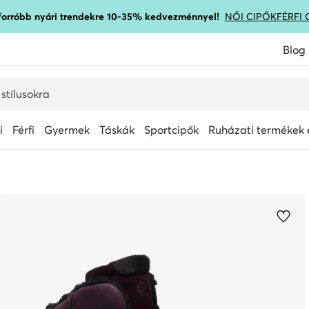
gforróbb nyári trendekre 10-35% kedvezménnyel!
NŐI CIPŐK
FÉRFI 
Blog
i
Férfi
Gyermek
Táskák
Sportcipők
Ruházati termékek é