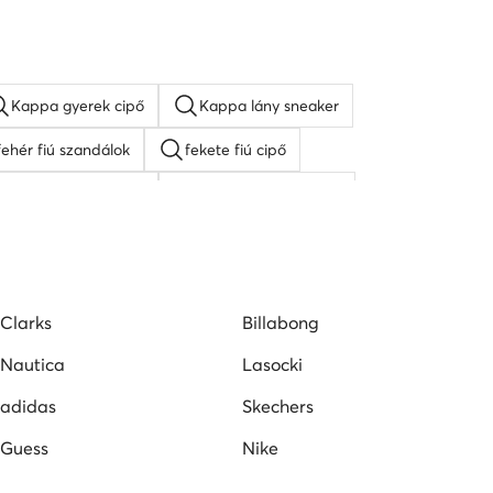
Kappa gyerek cipő
Kappa lány sneaker
fehér fiú szandálok
fekete fiú cipő
SHAQ gyerek cipő
fekete fiú szandálok
Clarks
Billabong
Nautica
Lasocki
adidas
Skechers
Guess
Nike