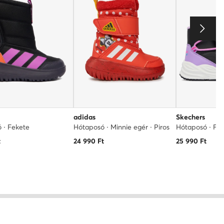
adidas
Skechers
 · Fekete
Hótaposó · Minnie egér · Piros
Hótaposó · Fe
t
24 990
Ft
25 990
Ft