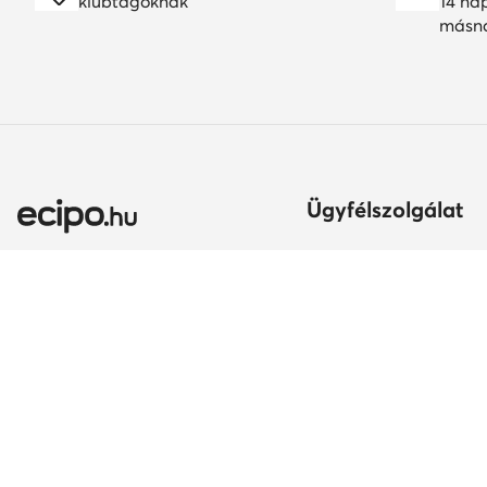
klubtagoknak
14 na
másn
Ügyfélszolgálat
Szállítási módok és kö
Itt gyakorolhatod az el
jogodat
Ország módosítása:
A rendelés teljesítésén
Magyarország (HU)
Fizetési módok
Szavatosság