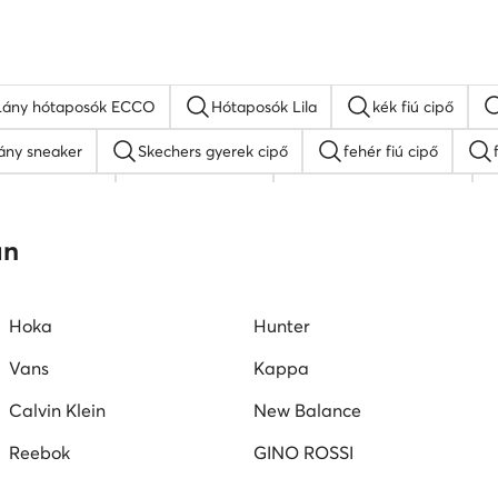
Lány hótaposók ECCO
Hótaposók Lila
kék fiú cipő
ány sneaker
Skechers gyerek cipő
fehér fiú cipő
s fiú szandálok
lány papucsok
Roxy lány szandálok
 gyerek cipő
Reebok fiú cipő
Puma gyerek cipő
an
Hoka
Hunter
Vans
Kappa
Calvin Klein
New Balance
Reebok
GINO ROSSI