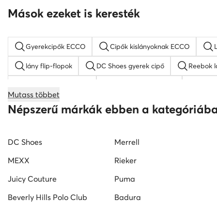
Mások ezeket is keresték
Gyerekcipők ECCO
Cipők kislányoknak ECCO
lány flip-flopok
DC Shoes gyerek cipő
Reebok l
fekete fiú tornacipők
Reebok gyerek cipő
színe
Mutass többet
lány magasszárú tornacipők
SHAQ fiú cipő
Nike
Népszerű márkák ebben a kategóriáb
DC Shoes
Merrell
MEXX
Rieker
Juicy Couture
Puma
Beverly Hills Polo Club
Badura