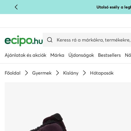
Utolsó esély a le
UGRÁS A FŐ TARTALOMRA
UGRÁS A KERESÉSHEZ
Ajánlatok és akciók
Márka
Újdonságok
Bestsellers
Nő
Főoldal
Gyermek
Kislány
Hótaposók