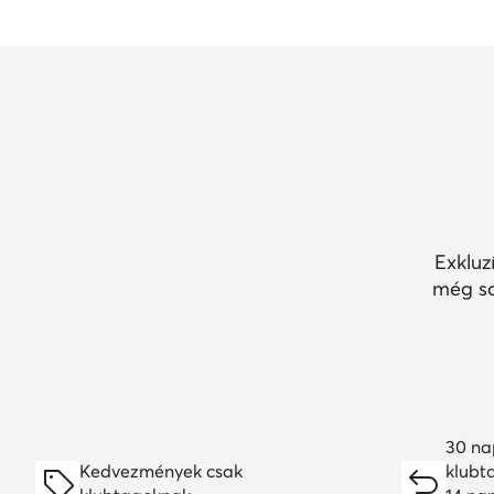
Exkluz
még so
30 na
Kedvezmények csak
klubt