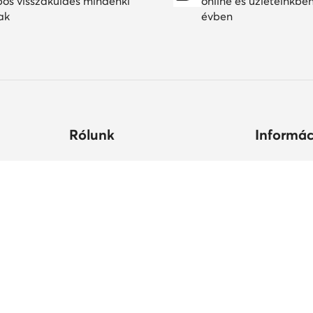
pos visszaküldés mindenki
online és üzleteinkbe
ak
évben
Rólunk
Informác
ltségek
Céginformációk
Hogyan vás
állási
MODIVO Csoport
Cipőápolá
Karrier a MODIVO Csoportnál
Termékbiz
ek ideje
Blog
MODIVO Advertising Services
Szabályzatok