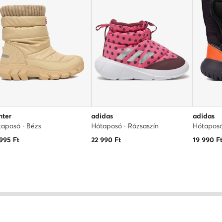
nter
adidas
adidas
aposó · Bézs
Hótaposó · Rózsaszín
Hótaposó
 995
Ft
22 990
Ft
19 990
F