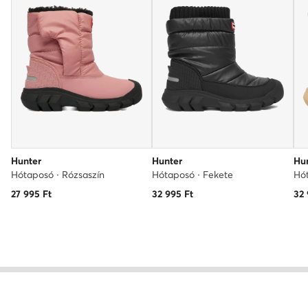
Hunter
Hunter
Hu
Hótaposó · Rózsaszín
Hótaposó · Fekete
Hót
27 995
Ft
32 995
Ft
32