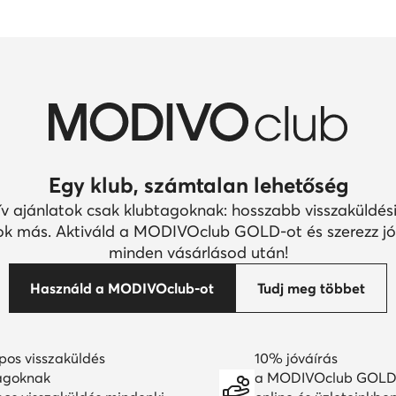
Egy klub, számtalan lehetőség
ív ajánlatok csak klubtagoknak: hosszabb visszaküldési
k más. Aktiváld a MODIVOclub GOLD-ot és szerezz jó
minden vásárlásod után!
Használd a MODIVOclub-ot
Tudj meg többet
pos visszaküldés
10% jóváírás
agoknak
a MODIVOclub GOLD