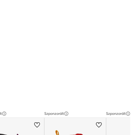
lt
Szponzorált
Szponzorált