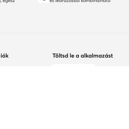
n, egész
és leárazással kombinálható
iók
Töltsd le a alkalmazást
árolhatok?
s
tonság