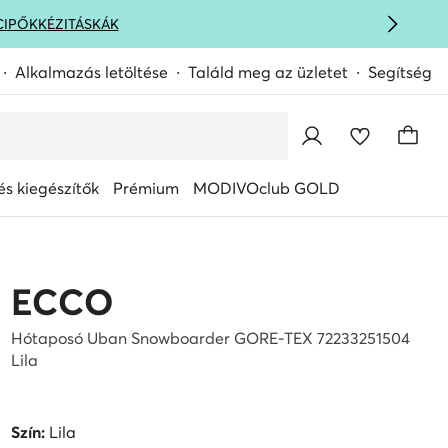
CIPŐK
KÉZITÁSKÁK
Alkalmazás letöltése
Találd meg az üzletet
Segítség
s kiegészítők
Prémium
MODIVOclub GOLD
ECCO
Hótaposó Uban Snowboarder GORE-TEX 72233251504
Lila
Szín:
Lila