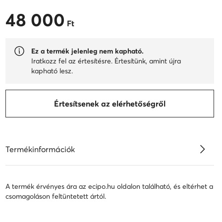
48 000
48 000 Ft
Ft
Ez a termék jelenleg nem kapható.
Iratkozz fel az értesítésre. Értesítünk, amint újra
kapható lesz.
Értesítsenek az elérhetőségről
Termékinformációk
A termék érvényes ára az ecipo.hu oldalon található, és eltérhet a
csomagoláson feltüntetett ártól.