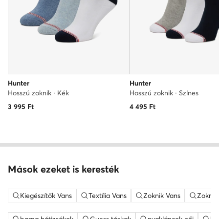
Hunter
Hunter
Hosszú zoknik · Kék
Hosszú zoknik · Színes
3 995
Ft
4 495
Ft
Mások ezeket is keresték
Kiegészítők Vans
Textília Vans
Zoknik Vans
Zoknik 