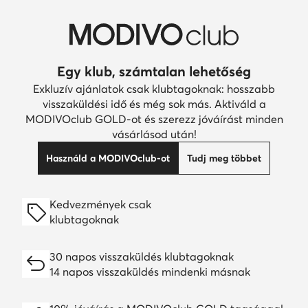
Egy klub, számtalan lehetőség
Exkluzív ajánlatok csak klubtagoknak: hosszabb
visszaküldési idő és még sok más. Aktiváld a
MODIVOclub GOLD-ot és szerezz jóváírást minden
vásárlásod után!
Használd a MODIVOclub-ot
Tudj meg többet
Kedvezmények csak
klubtagoknak
30 napos visszaküldés klubtagoknak
14 napos visszaküldés mindenki másnak