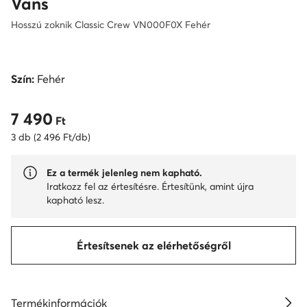
Vans
Hosszú zoknik Classic Crew VN000F0X Fehér
Szín:
Fehér
7 490
7 490 Ft
Ft
3 db (2 496 Ft/db)
Ez a termék jelenleg nem kapható.
Iratkozz fel az értesítésre. Értesítünk, amint újra
kapható lesz.
Értesítsenek az elérhetőségről
Termékinformációk