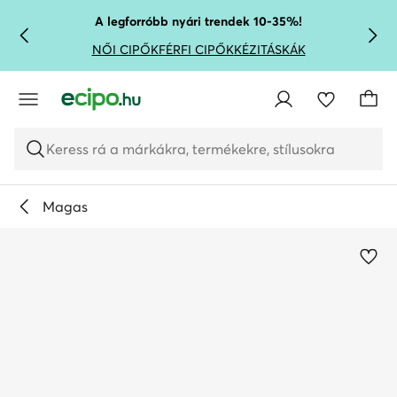
UGRÁS A FŐ TARTALOMRA
UGRÁS A KERESÉSHEZ
A legforróbb nyári trendek 10-35%!
NŐI CIPŐK
FÉRFI CIPŐK
KÉZITÁSKÁK
Keress rá a márkákra, termékekre, stílusokra
Magas