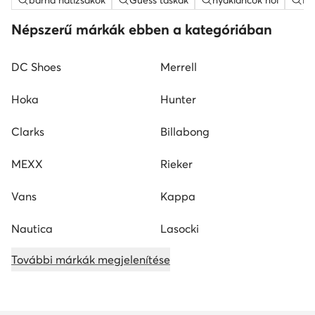
barna hátizsákok
Guess táskak
nyakláncok női
ME
Népszerű márkák ebben a kategóriában
DC Shoes
Merrell
Hoka
Hunter
Clarks
Billabong
MEXX
Rieker
Vans
Kappa
Nautica
Lasocki
További márkák megjelenítése