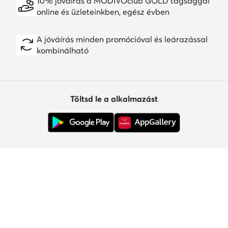
10% jóváírás a MODIVOclub GOLD tagsággal
online és üzleteinkben, egész évben
A jóváírás minden promócióval és leárazással
kombinálható
Töltsd le a alkalmazást
Ügyfélszolgálat
Rólunk
Információk