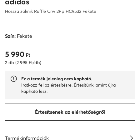
adidas
Hosszú zoknik Ruffle Crw 2Pp HC9532 Fekete
Szín:
Fekete
5 990
5 990 Ft
Ft
2 db (2 995 Ft/db)
Ez a termék jelenleg nem kapható.
Iratkozz fel az értesítésre. Értesítünk, amint újra
kapható lesz.
Értesítsenek az elérhetőségről
Termékinformációk