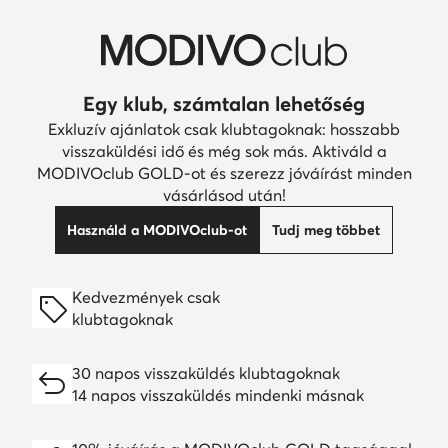
Egy klub, számtalan lehetőség
Exkluzív ajánlatok csak klubtagoknak: hosszabb
visszaküldési idő és még sok más. Aktiváld a
MODIVOclub GOLD-ot és szerezz jóváírást minden
vásárlásod után!
Használd a MODIVOclub-ot
Tudj meg többet
Kedvezmények csak
klubtagoknak
30 napos visszaküldés klubtagoknak
14 napos visszaküldés mindenki másnak