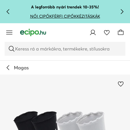
UGRÁS A FŐ TARTALOMRA
UGRÁS A KERESÉSHEZ
A legforróbb nyári trendek 10-35%!
NŐI CIPŐK
FÉRFI CIPŐK
KÉZITÁSKÁK
Keress rá a márkákra, termékekre, stílusokra
Magas