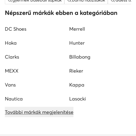
gyermek baseball sapkák
barna hátizsákok
Guess tás
Népszerű márkák ebben a kategóriában
DC Shoes
Merrell
Hoka
Hunter
Clarks
Billabong
MEXX
Rieker
Vans
Kappa
Nautica
Lasocki
További márkák megjelenítése