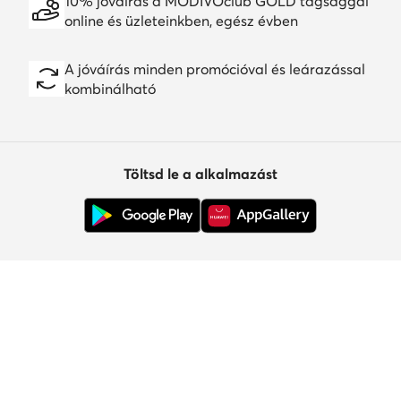
10% jóváírás a MODIVOclub GOLD tagsággal
online és üzleteinkben, egész évben
A jóváírás minden promócióval és leárazással
kombinálható
Töltsd le a alkalmazást
Ügyfélszolgálat
Rólunk
Információk