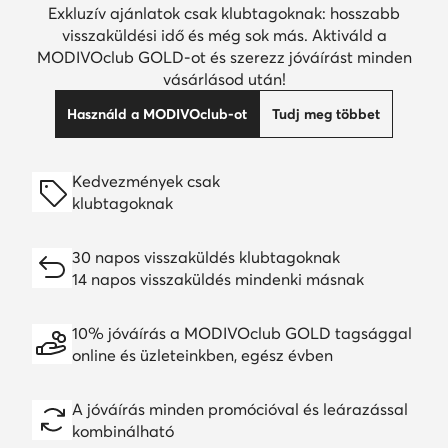
Exkluzív ajánlatok csak klubtagoknak: hosszabb
visszaküldési idő és még sok más. Aktiváld a
MODIVOclub GOLD-ot és szerezz jóváírást minden
vásárlásod után!
Használd a MODIVOclub-ot
Tudj meg többet
Kedvezmények csak
klubtagoknak
30 napos visszaküldés klubtagoknak
14 napos visszaküldés mindenki másnak
10% jóváírás a MODIVOclub GOLD tagsággal
online és üzleteinkben, egész évben
A jóváírás minden promócióval és leárazással
kombinálható