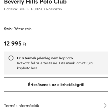
Beverly Hills Polo Club
Hátizsák BHPC-H-002-07 Rózsaszín
Szín:
Rózsaszín
12 995
12 995 Ft
Ft
Ez a termék jelenleg nem kapható.
Iratkozz fel az értesítésre. Értesítünk, amint újra
kapható lesz.
Értesítsenek az elérhetőségről
Termékinformációk