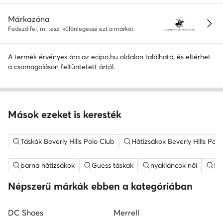
Márkazóna
Fedezd fel, mi teszi különlegessé ezt a márkát
A termék érvényes ára az ecipo.hu oldalon található, és eltérhet
a csomagoláson feltüntetett ártól.
Mások ezeket is keresték
Táskák Beverly Hills Polo Club
Hátizsákok Beverly Hills Polo
barna hátizsákok
Guess táskak
nyakláncok női
ME
Népszerű márkák ebben a kategóriában
DC Shoes
Merrell