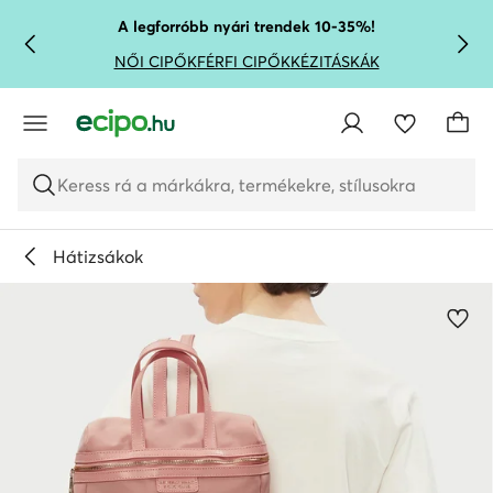
UGRÁS A FŐ TARTALOMRA
UGRÁS A KERESÉSHEZ
A legforróbb nyári trendek 10-35%!
NŐI CIPŐK
FÉRFI CIPŐK
KÉZITÁSKÁK
Keress rá a márkákra, termékekre, stílusokra
Hátizsákok