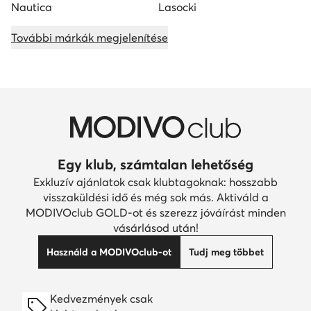
Nautica
Lasocki
További márkák megjelenítése
Egy klub, számtalan lehetőség
Exkluzív ajánlatok csak klubtagoknak: hosszabb
visszaküldési idő és még sok más. Aktiváld a
MODIVOclub GOLD-ot és szerezz jóváírást minden
vásárlásod után!
Használd a MODIVOclub-ot
Tudj meg többet
Kedvezmények csak