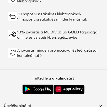
klubtagoknak
30 napos visszaküldés klubtagoknak
14 napos visszaküldés mindenki másnak
10% jóváírás a MODIVOclub GOLD tagsággal
online és üzleteinkben, egész évben
A jóváírás minden promócióval és leárazással
kombinálható
Töltsd le a alkalmazást
Ügyfélszolgálat