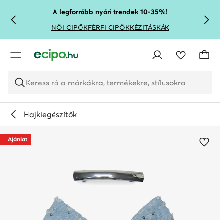
UGRÁS A FŐ TARTALOMRA
UGRÁS A KERESÉSHEZ
A legforróbb nyári trendek 10-35%!
NŐI CIPŐK
FÉRFI CIPŐK
KÉZITÁSKÁK
Keress rá a márkákra, termékekre, stílusokra
Hajkiegészítők
Ajánlat