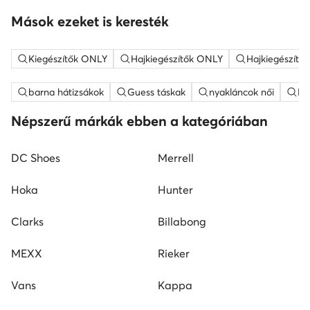
Mások ezeket is keresték
Kiegészítők ONLY
Hajkiegészítők ONLY
Hajkiegészítő
barna hátizsákok
Guess táskak
nyakláncok női
ME
Népszerű márkák ebben a kategóriában
DC Shoes
Merrell
Hoka
Hunter
Clarks
Billabong
MEXX
Rieker
Vans
Kappa