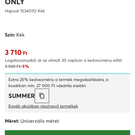
ONLY
Hajcsat 15340112 Kék
Szín:
Kék
3 710
Aktuális ár 3 710 Ft
Ft
Legalacsonyabb ár az elmúlt 30 napban a kedvezmény előtt:
3 920 Ft
-5%
Extra 25% kedvezmény a termék megvásárlására, a
kosárban min. 27 000 Ft vásárlás esetén
SUMMER
Egyéb akcióban résztvevő termékek
Méret:
Univerzális méret