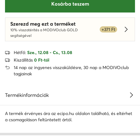
Kosárba teszem
Szerezd meg ezt a terméket
+371 Ft
10% visszatérítés a MODIVOclub GOLD
Dowied
segítségével
Hétfő:
Sze., 12.08 - Cs., 13.08
Kiszállítás
0 Ft-tól
14 nap az ingyenes visszaküldésre, 30 nap a MODIVOclub
tagjainak
Termékinformációk
A termék érvényes ára az ecipo.hu oldalon található, és eltérhet
a csomagoláson feltüntetett ártól.