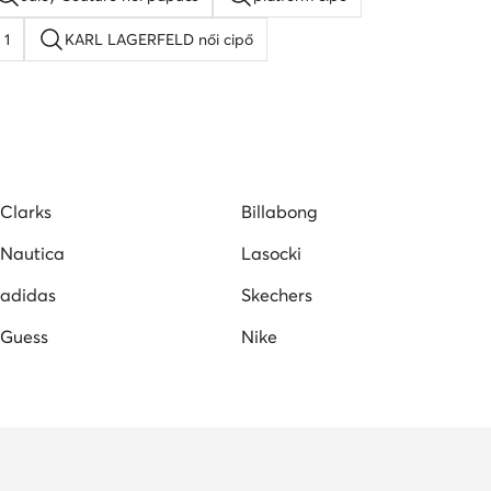
 1
KARL LAGERFELD női cipő
 cipő
Lacoste női cipő
Nine West női szandál
Clarks
Billabong
Nautica
Lasocki
adidas
Skechers
Guess
Nike