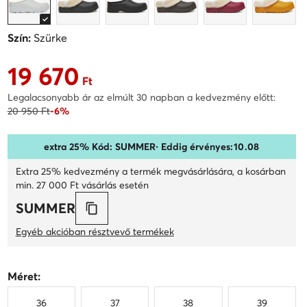
Szín:
Szürke
19 670
Aktuális ár 19 670 Ft
Ft
Legalacsonyabb ár az elmúlt 30 napban a kedvezmény előtt:
20 950 Ft
-6%
extra 25% Kód: SUMMER
· Eddig érvényes:
10
.
08
Extra 25% kedvezmény a termék megvásárlására, a kosárban
min. 27 000 Ft vásárlás esetén
SUMMER
Egyéb akcióban résztvevő termékek
Méret:
36
37
38
39