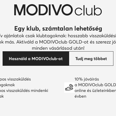
Egy klub, számtalan lehetőség
ív ajánlatok csak klubtagoknak: hosszabb visszaküldési
k más. Aktiváld a MODIVOclub GOLD-ot és szerezz jó
minden vásárlásod után!
Használd a MODIVOclub-ot
Tudj meg többet
pos visszaküldés
10% jóváírás
agoknak
a MODIVOclub GOLD
pos visszaküldés mindenki
online és üzleteinkbe
ak
évben