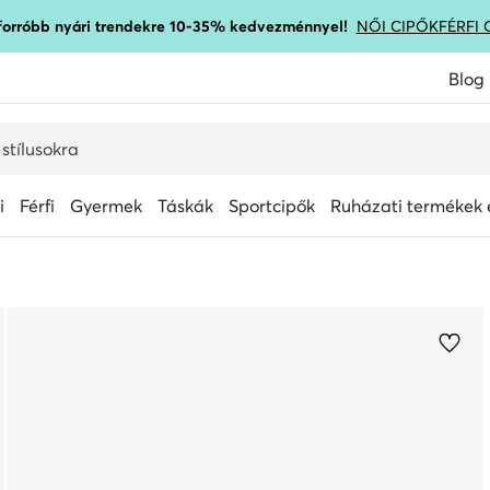
gforróbb nyári trendekre 10-35% kedvezménnyel!
NŐI CIPŐK
FÉRFI 
Blog
i
Férfi
Gyermek
Táskák
Sportcipők
Ruházati termékek é