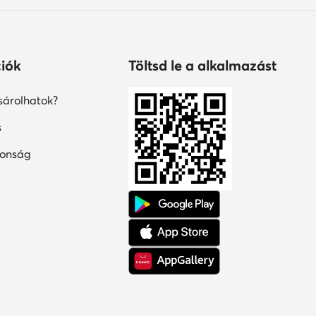
iók
Töltsd le a alkalmazást
árolhatok?
s
tonság