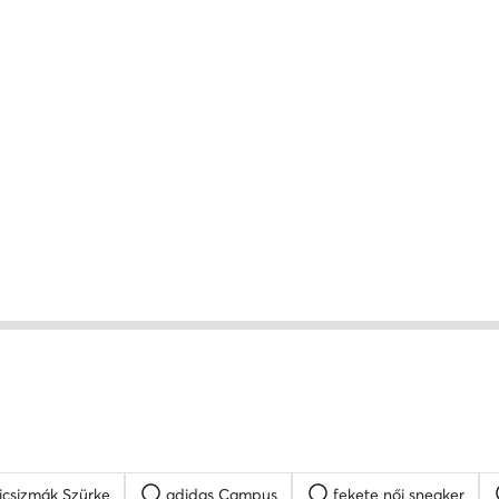
csizmák Szürke
adidas Campus
fekete női sneaker