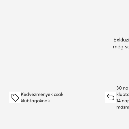
Exkluz
még so
30 na
Kedvezmények csak
klubt
klubtagoknak
14 na
másn