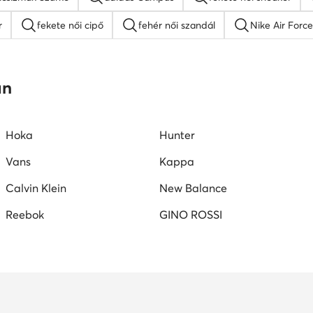
r
fekete női cipő
fehér női szandál
Nike Air Force
platform szandálok
női lapos talpú szandálok
Guess női
an
W női cipők
Juicy Couture női cipők
Vans női tornacipők
Hoka
Hunter
Vans
Kappa
Calvin Klein
New Balance
Reebok
GINO ROSSI