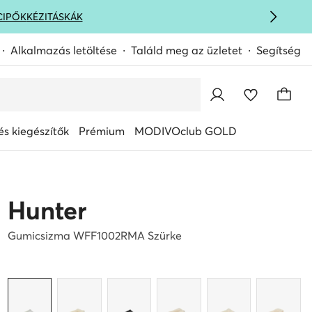
CIPŐK
KÉZITÁSKÁK
Alkalmazás letöltése
Találd meg az üzletet
Segítség
s kiegészítők
Prémium
MODIVOclub GOLD
Hunter
Gumicsizma WFF1002RMA Szürke