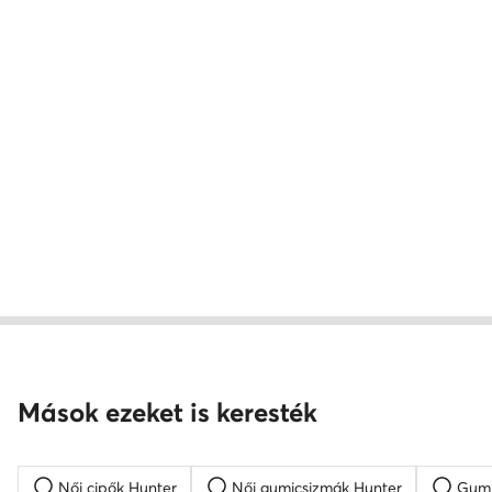
Mások ezeket is keresték
Női cipők Hunter
Női gumicsizmák Hunter
Gumi