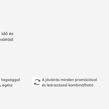
 idő és
váírást
 tagsággal
A jóváírás minden promócióval
n, egész
és leárazással kombinálható