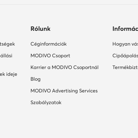
Rólunk
Informác
ltségek
Céginformációk
Hogyan vás
állási
MODIVO Csoport
Cipőápolá
Karrier a MODIVO Csoportnál
Termékbiz
ek ideje
Blog
MODIVO Advertising Services
Szabályzatok