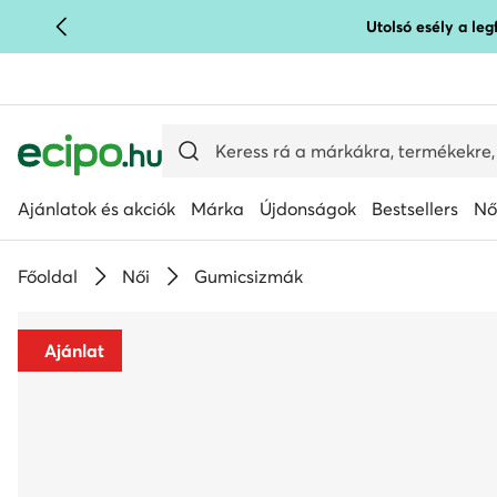
Utolsó esély a le
UGRÁS A FŐ TARTALOMRA
UGRÁS A KERESÉSHEZ
Ajánlatok és akciók
Márka
Újdonságok
Bestsellers
Nő
Főoldal
Női
Gumicsizmák
Ajánlat