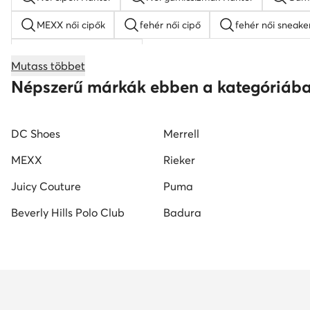
MEXX női cipők
fehér női cipő
fehér női sneake
női éksarkú szandálok
Mutass többet
női magasszárú tornacipők
Nine West női cipők
Népszerű márkák ebben a kategóriáb
Reebok női cipő
fekete mokaszin női
G-Star RA
DC Shoes
Merrell
MEXX
Rieker
Juicy Couture
Puma
Beverly Hills Polo Club
Badura