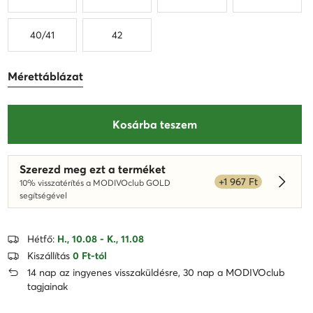
40/41
42
Mérettáblázat
Kosárba teszem
Szerezd meg ezt a terméket
+1 967 Ft
10% visszatérítés a MODIVOclub GOLD
Dowied
segítségével
Hétfő:
H., 10.08 - K., 11.08
Kiszállítás
0 Ft-tól
14 nap az ingyenes visszaküldésre, 30 nap a MODIVOclub
tagjainak