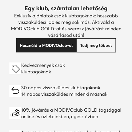
Egy klub, számtalan lehetőség
Exkluzív ajánlatok csak klubtagoknak: hosszabb
visszaküldési idő és még sok más. Aktiváld a
MODIVOclub GOLD-ot és szerezz jóváírást minden
vásárlásod után!
Használd a MODIVOclub-ot
Tudj meg többet
Kedvezmények csak
klubtagoknak
30 napos visszaküldés klubtagoknak
14 napos visszaküldés mindenki másnak
10% jóváírás a MODIVOclub GOLD tagsággal
online és üzleteinkben, egész évben