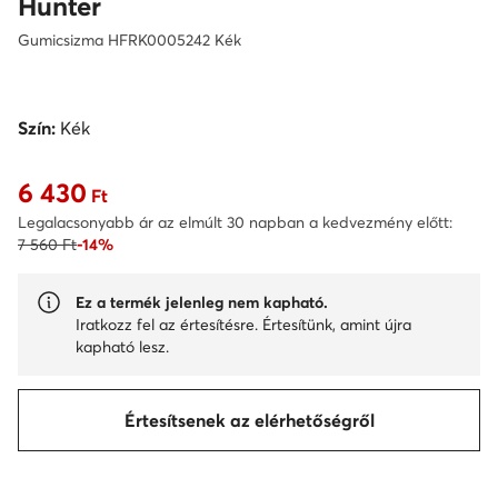
Hunter
Gumicsizma HFRK0005242 Kék
Szín:
Kék
6 430
Aktuális ár 6 430 Ft
Ft
Legalacsonyabb ár az elmúlt 30 napban a kedvezmény előtt:
7 560 Ft
-14%
Ez a termék jelenleg nem kapható.
Iratkozz fel az értesítésre. Értesítünk, amint újra
kapható lesz.
Értesítsenek az elérhetőségről