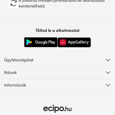
A jóváírás minden promócióval és leárazással
kombinálható
Töltsd le a alkalmazást
Ügyfélszolgálat
Rólunk
Információk