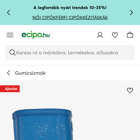
UGRÁS A FŐ TARTALOMRA
UGRÁS A KERESÉSHEZ
A legforróbb nyári trendek 10-35%!
NŐI CIPŐK
FÉRFI CIPŐK
KÉZITÁSKÁK
Keress rá a márkákra, termékekre, stílusokra
Gumicsizmák
Ajánlat