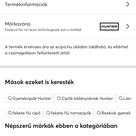
Termékinformációk
Márkazóna
Fedezd fel, mi teszi különlegessé ezt a márkát
A termék érvényes ára az ecipo.hu oldalon található, és eltérhet
a csomagoláson feltüntetett ártól.
Mások ezeket is keresték
Gyerekcipők Hunter
Cipők kislányoknak Hunter
Lány 
fekete fiú cipő
fekete fiú tornacipők
Reebok gyerek ci
Népszerű márkák ebben a kategóriában