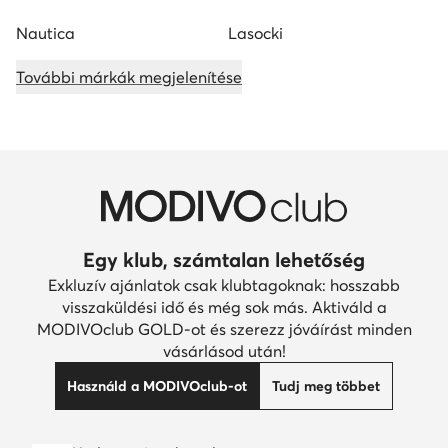
Nautica
Lasocki
További márkák megjelenítése
Egy klub, számtalan lehetőség
Exkluzív ajánlatok csak klubtagoknak: hosszabb
visszaküldési idő és még sok más. Aktiváld a
MODIVOclub GOLD-ot és szerezz jóváírást minden
vásárlásod után!
Használd a MODIVOclub-ot
Tudj meg többet