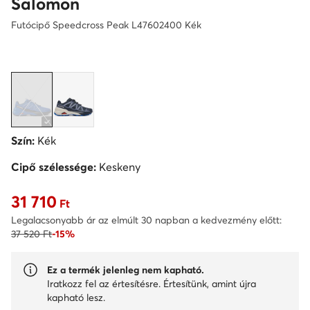
Salomon
Futócipő Speedcross Peak L47602400 Kék
Szín:
Kék
Cipő szélessége:
Keskeny
31 710
Aktuális ár 31 710 Ft
Ft
Legalacsonyabb ár az elmúlt 30 napban a kedvezmény előtt:
37 520 Ft
-15%
Ez a termék jelenleg nem kapható.
Iratkozz fel az értesítésre. Értesítünk, amint újra
kapható lesz.