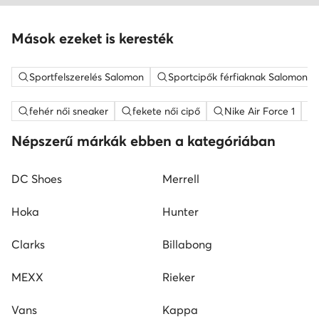
Mások ezeket is keresték
Sportfelszerelés Salomon
Sportcipők férfiaknak Salomon
fehér női sneaker
fekete női cipő
Nike Air Force 1
Népszerű márkák ebben a kategóriában
DC Shoes
Merrell
Hoka
Hunter
Clarks
Billabong
MEXX
Rieker
Vans
Kappa