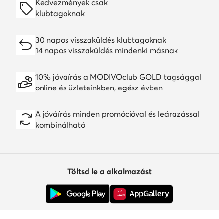
Kedvezmények csak
klubtagoknak
30 napos visszaküldés klubtagoknak
14 napos visszaküldés mindenki másnak
10% jóváírás a MODIVOclub GOLD tagsággal
online és üzleteinkben, egész évben
A jóváírás minden promócióval és leárazással
kombinálható
Töltsd le a alkalmazást