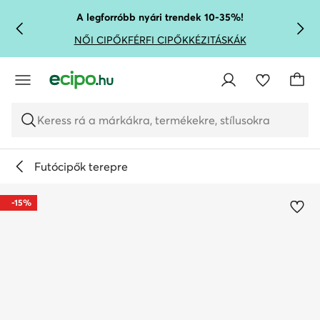
UGRÁS A FŐ TARTALOMRA
UGRÁS A KERESÉSHEZ
A legforróbb nyári trendek 10-35%!
NŐI CIPŐK
FÉRFI CIPŐK
KÉZITÁSKÁK
Keress rá a márkákra, termékekre, stílusokra
Futócipők terepre
-15%