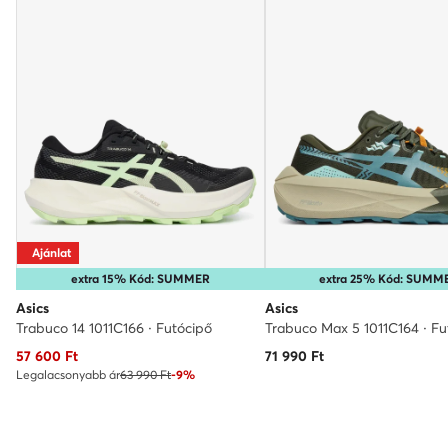
Ajánlat
extra 15% Kód: SUMMER
extra 25% Kód: SUMM
Asics
Asics
Trabuco 14 1011C166 · Futócipő
Trabuco Max 5 1011C164 · Fu
Aktuális ár
57 600
Ft
71 990
Ft
Legalacsonyabb ár
63 990 Ft
-9%