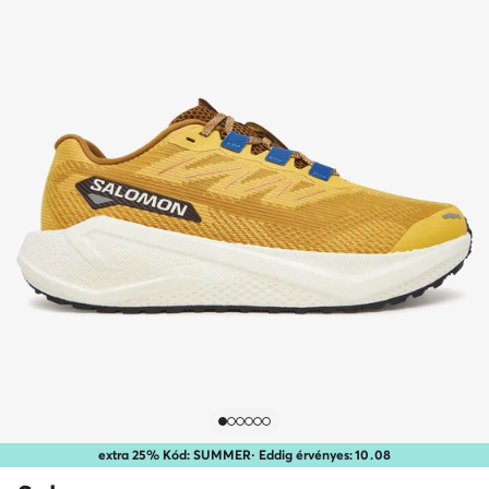
extra 25% Kód: SUMMER
· Eddig érvényes:
10
.
08