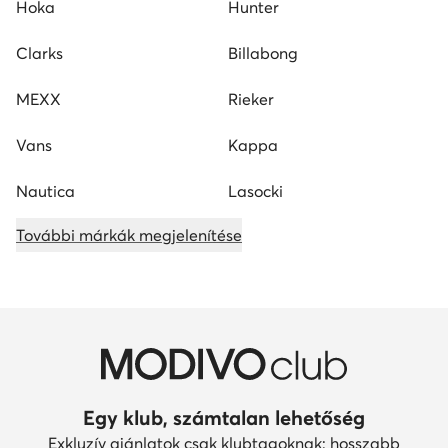
Hoka
Hunter
Clarks
Billabong
MEXX
Rieker
Vans
Kappa
Nautica
Lasocki
További márkák megjelenítése
Egy klub, számtalan lehetőség
Exkluzív ajánlatok csak klubtagoknak: hosszabb