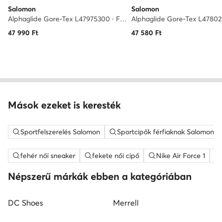
Salomon
Salomon
Alphaglide Gore-Tex L47975300 · Futócipő
47 990
Ft
47 580
Ft
Mások ezeket is keresték
Sportfelszerelés Salomon
Sportcipők férfiaknak Salomon
fehér női sneaker
fekete női cipő
Nike Air Force 1
Népszerű márkák ebben a kategóriában
DC Shoes
Merrell