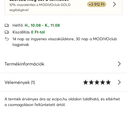
+3 912 Ft
10% visszatérítés a MODIVOclub GOLD
Dowied
segítségével
Hétfő:
H., 10.08 - K., 11.08
Kiszállítás
0 Ft-tól
14 nap az ingyenes visszaküldésre, 30 nap a MODIVOclub
tagjainak
Termékinformációk
Vélemények (1)
A termék érvényes ára az ecipo.hu oldalon található, és eltérhet
a csomagoláson feltüntetett ártól.