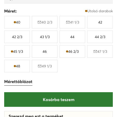
Méret:
Utolsó darabok
40
40 2/3
41 1/3
42
42 2/3
43 1/3
44
44 2/3
45 1/3
46
46 2/3
47 1/3
48
49 1/3
Mérettáblázat
Kosárba teszem
Szerezd meg ezt a terméket