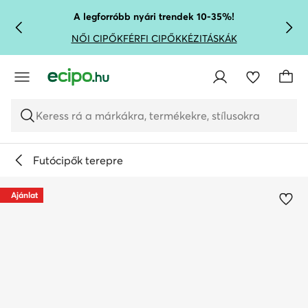
UGRÁS A FŐ TARTALOMRA
UGRÁS A KERESÉSHEZ
A legforróbb nyári trendek 10-35%!
NŐI CIPŐK
FÉRFI CIPŐK
KÉZITÁSKÁK
Keress rá a márkákra, termékekre, stílusokra
Futócipők terepre
Ajánlat