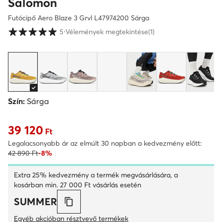
Salomon
Futócipő Aero Blaze 3 Grvl L47974200 Sárga
Vásárlói értékelések 1-5 skálán
5
⋅
Vélemények megtekintése
(1)
Szín:
Sárga
39 120
Aktuális ár 39 120 Ft
Ft
Legalacsonyabb ár az elmúlt 30 napban a kedvezmény előtt:
42 890 Ft
-8%
Extra 25% kedvezmény a termék megvásárlására, a
kosárban min. 27 000 Ft vásárlás esetén
SUMMER
Egyéb akcióban résztvevő termékek