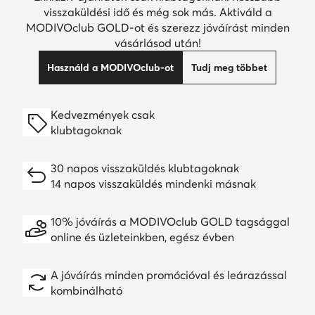
visszaküldési idő és még sok más. Aktiváld a
MODIVOclub GOLD-ot és szerezz jóváírást minden
vásárlásod után!
Használd a MODIVOclub-ot
Tudj meg többet
Kedvezmények csak
klubtagoknak
30 napos visszaküldés klubtagoknak
14 napos visszaküldés mindenki másnak
10% jóváírás a MODIVOclub GOLD tagsággal
online és üzleteinkben, egész évben
A jóváírás minden promócióval és leárazással
kombinálható