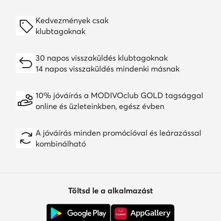
Kedvezmények csak
klubtagoknak
30 napos visszaküldés klubtagoknak
14 napos visszaküldés mindenki másnak
10% jóváírás a MODIVOclub GOLD tagsággal
online és üzleteinkben, egész évben
A jóváírás minden promócióval és leárazással
kombinálható
Töltsd le a alkalmazást