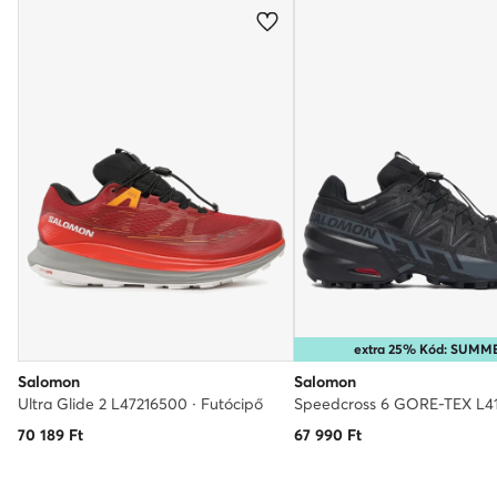
extra 25% Kód: SUMM
Salomon
Salomon
Ultra Glide 2 L47216500 · Futócipő
70 189
Ft
67 990
Ft