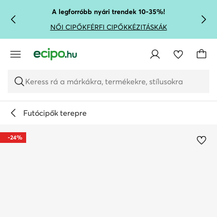
UGRÁS A FŐ TARTALOMRA
UGRÁS A KERESÉSHEZ
A legforróbb nyári trendek 10-35%!
NŐI CIPŐK
FÉRFI CIPŐK
KÉZITÁSKÁK
Keress rá a márkákra, termékekre, stílusokra
Futócipők terepre
-24%