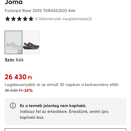
Joma
Futócipő Rase 2505 TKRASS2505 Kék
Vásárlói értékelések 1-5 skálán
5
⋅
Vélemények megtekintése
(2)
Szín:
Kék
26 430
Aktuális ár 26 430 Ft
Ft
Legalacsonyabb ár az elmúlt 30 napban a kedvezmény előtt:
35 030 Ft
-24%
Ez a termék jelenleg nem kapható.
Iratkozz fel az értesítésre. Értesítünk, amint újra
kapható lesz.