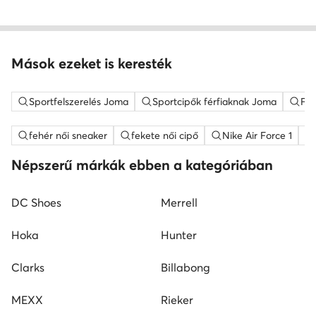
Mások ezeket is keresték
Sportfelszerelés Joma
Sportcipők férfiaknak Joma
Fut
fehér női sneaker
fekete női cipő
Nike Air Force 1
Népszerű márkák ebben a kategóriában
DC Shoes
Merrell
Hoka
Hunter
Clarks
Billabong
MEXX
Rieker