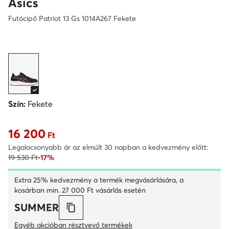
Asics
Futócipő Patriot 13 Gs 1014A267 Fekete
Szín:
Fekete
16 200
Aktuális ár 16 200 Ft
Ft
Legalacsonyabb ár az elmúlt 30 napban a kedvezmény előtt:
19 530 Ft
-17%
Extra 25% kedvezmény a termék megvásárlására, a
kosárban min. 27 000 Ft vásárlás esetén
SUMMER
Egyéb akcióban résztvevő termékek