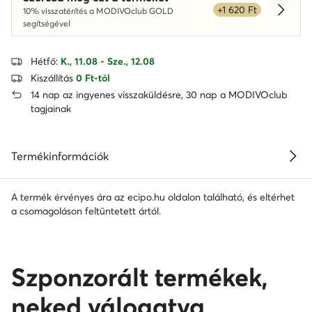
+1 620 Ft
10% visszatérítés a MODIVOclub GOLD
Dowied
segítségével
Hétfő:
K., 11.08 - Sze., 12.08
Kiszállítás
0 Ft-tól
14 nap az ingyenes visszaküldésre, 30 nap a MODIVOclub
tagjainak
Termékinformációk
A termék érvényes ára az ecipo.hu oldalon található, és eltérhet
a csomagoláson feltüntetett ártól.
Szponzorált termékek,
neked válogatva