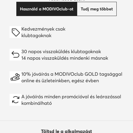
Használd a MODIVOclub-ot
Tudj meg többet
Kedvezmények csak
klubtagoknak
30 napos visszaküldés klubtagoknak
14 napos visszaküldés mindenki másnak
10% jóváírás a MODIVOclub GOLD tagsággal
online és üzleteinkben, egész évben
A jóváírás minden promócióval és leárazással
kombinálható
Töltsd le a alkalmazást