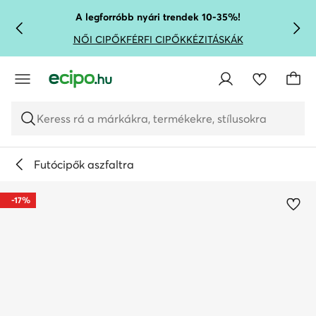
UGRÁS A FŐ TARTALOMRA
UGRÁS A KERESÉSHEZ
A legforróbb nyári trendek 10-35%!
NŐI CIPŐK
FÉRFI CIPŐK
KÉZITÁSKÁK
Keress rá a márkákra, termékekre, stílusokra
Futócipők aszfaltra
-17%