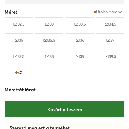
Méret:
Utolsó darabok
32.5
33
33.5
34.5
35
35.5
36
37
37.5
38
39
39.5
40
Mérettáblázat
Kosárba teszem
Szerezd meg ezt a terméket