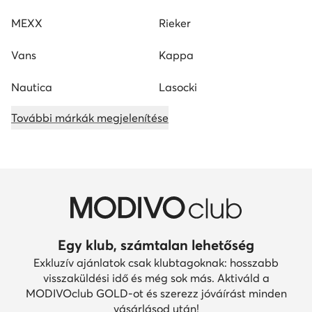
MEXX
Rieker
Vans
Kappa
Nautica
Lasocki
További márkák megjelenítése
Egy klub, számtalan lehetőség
Exkluzív ajánlatok csak klubtagoknak: hosszabb
visszaküldési idő és még sok más. Aktiváld a
MODIVOclub GOLD-ot és szerezz jóváírást minden
vásárlásod után!