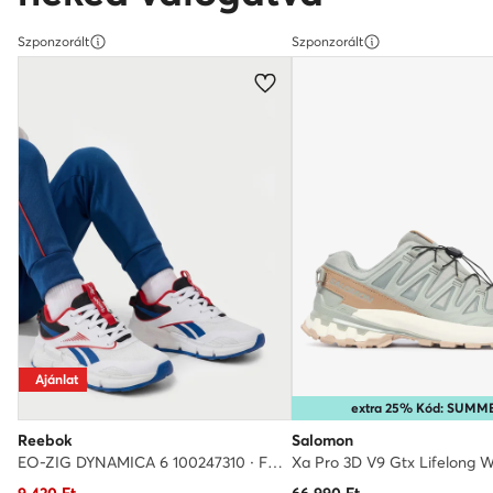
Szponzorált
Szponzorált
Ajánlat
extra 25% Kód: SUMM
Reebok
Salomon
EO-ZIG DYNAMICA 6 100247310 · Futócipő
Aktuális ár