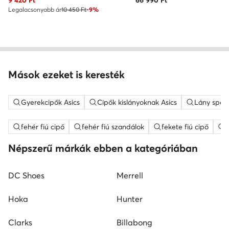
9 420
Ft
66 990
Ft
Legalacsonyabb ár
10 450 Ft
-9%
Mások ezeket is keresték
Gyerekcipők Asics
Cipők kislányoknak Asics
Lány sport
fehér fiú cipő
fehér fiú szandálok
fekete fiú cipő
Népszerű márkák ebben a kategóriában
DC Shoes
Merrell
Hoka
Hunter
Clarks
Billabong