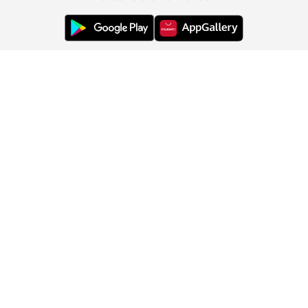
Ügyfélszolgálat
Rólunk
Információk
Ország módosítása: Magyarország (HU)