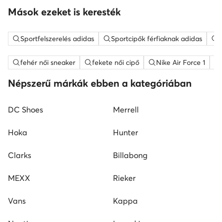
Mások ezeket is keresték
Sportfelszerelés adidas
Sportcipők férfiaknak adidas
fehér női sneaker
fekete női cipő
Nike Air Force 1
Népszerű márkák ebben a kategóriában
DC Shoes
Merrell
Hoka
Hunter
Clarks
Billabong
MEXX
Rieker
Vans
Kappa