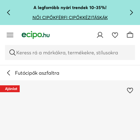
UGRÁS A FŐ TARTALOMRA
UGRÁS A KERESÉSHEZ
A legforróbb nyári trendek 10-35%!
NŐI CIPŐK
FÉRFI CIPŐK
KÉZITÁSKÁK
Keress rá a márkákra, termékekre, stílusokra
Futócipők aszfaltra
Ajánlat