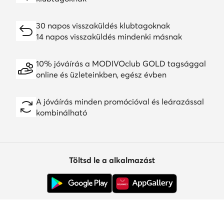
30 napos visszaküldés klubtagoknak
14 napos visszaküldés mindenki másnak
10% jóváírás a MODIVOclub GOLD tagsággal
online és üzleteinkben, egész évben
A jóváírás minden promócióval és leárazással
kombinálható
Töltsd le a alkalmazást
Ügyfélszolgálat