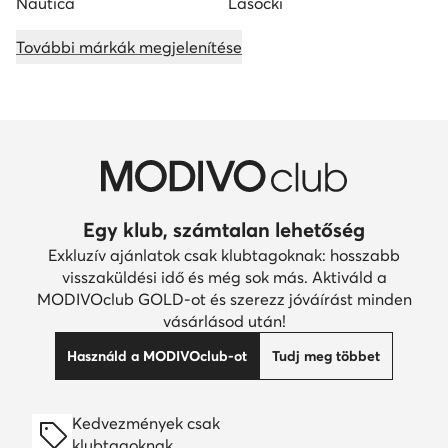
Nautica
Lasocki
További márkák megjelenítése
Egy klub, számtalan lehetőség
Exkluzív ajánlatok csak klubtagoknak: hosszabb
visszaküldési idő és még sok más. Aktiváld a
MODIVOclub GOLD-ot és szerezz jóváírást minden
vásárlásod után!
Használd a MODIVOclub-ot
Tudj meg többet
Kedvezmények csak
klubtagoknak