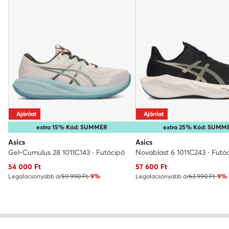
Ajánlat
Ajánlat
extra 15% Kód: SUMMER
extra 25% Kód: SUMM
Asics
Asics
Gel-Cumulus 28 1011C143 · Futócipő
Novablast 6 1011C243 · Futó
Aktuális ár
Aktuális ár
54 000
Ft
57 600
Ft
Legalacsonyabb ár
59 990 Ft
-9%
Legalacsonyabb ár
63 990 Ft
-9%