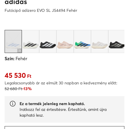
adidas
Futócipő adizero EVO SL JS4494 Fehér
Szín:
Fehér
45 530
Aktuális ár 45 530 Ft
Ft
Legalacsonyabb ár az elmúlt 30 napban a kedvezmény előtt:
52 680 Ft
-13%
Ez a termék jelenleg nem kapható.
Iratkozz fel az értesítésre. Értesítünk, amint újra
kapható lesz.