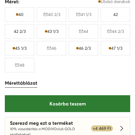
Méret:
Utolsó darabok
40
40 2/3
41 1/3
42
42 2/3
43 1/3
44
44 2/3
45 1/3
46
46 2/3
47 1/3
48
Mérettáblázat
Kosárba teszem
Szerezd meg ezt a terméket
+4 469 Ft
10% visszatérítés a MODIVOclub GOLD
Dowied
segítségével