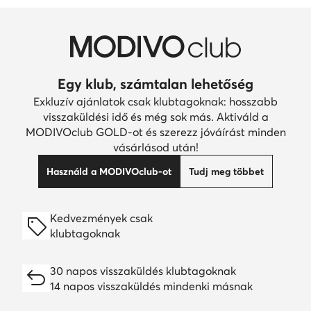
Egy klub, számtalan lehetőség
Exkluzív ajánlatok csak klubtagoknak: hosszabb
visszaküldési idő és még sok más. Aktiváld a
MODIVOclub GOLD-ot és szerezz jóváírást minden
vásárlásod után!
Használd a MODIVOclub-ot
Tudj meg többet
Kedvezmények csak
klubtagoknak
30 napos visszaküldés klubtagoknak
14 napos visszaküldés mindenki másnak