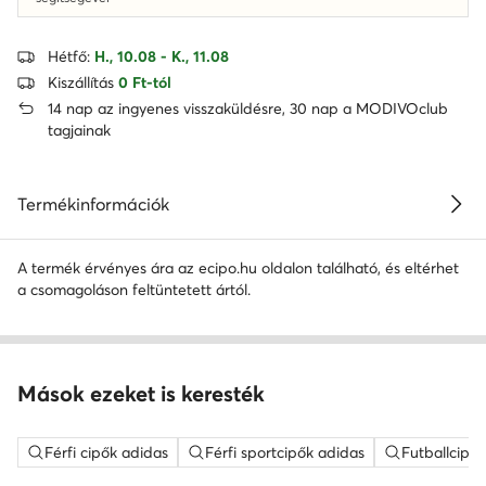
Hétfő:
H., 10.08 - K., 11.08
Kiszállítás
0 Ft-tól
14 nap az ingyenes visszaküldésre, 30 nap a MODIVOclub
tagjainak
Termékinformációk
A termék érvényes ára az ecipo.hu oldalon található, és eltérhet
a csomagoláson feltüntetett ártól.
Mások ezeket is keresték
Férfi cipők adidas
Férfi sportcipők adidas
Futballcipők