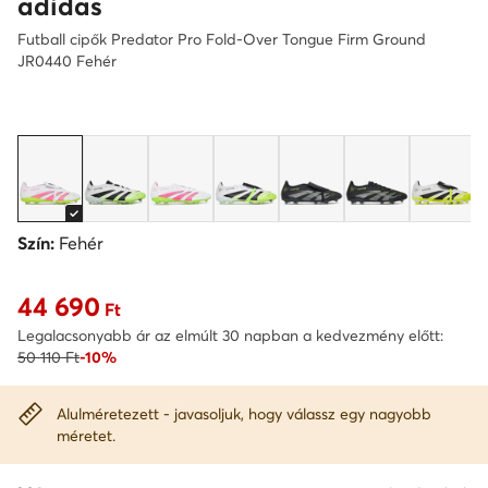
adidas
Futball cipők Predator Pro Fold-Over Tongue Firm Ground
JR0440 Fehér
Szín:
Fehér
44 690
Aktuális ár 44 690 Ft
Ft
Legalacsonyabb ár az elmúlt 30 napban a kedvezmény előtt:
50 110 Ft
-10%
Alulméretezett - javasoljuk, hogy válassz egy nagyobb
méretet.