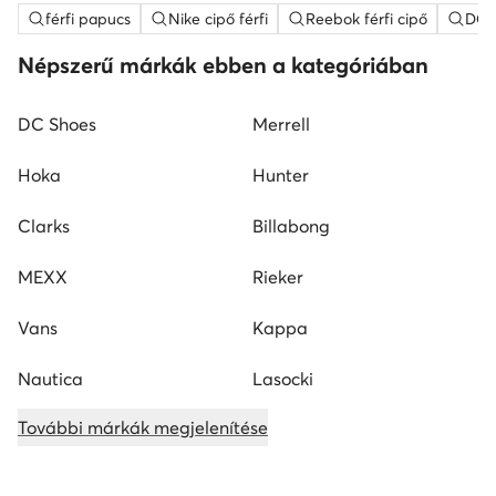
férfi papucs
Nike cipő férfi
Reebok férfi cipő
DC S
Népszerű márkák ebben a kategóriában
DC Shoes
Merrell
Hoka
Hunter
Clarks
Billabong
MEXX
Rieker
Vans
Kappa
Nautica
Lasocki
További márkák megjelenítése