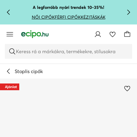
UGRÁS A FŐ TARTALOMRA
UGRÁS A KERESÉSHEZ
A legforróbb nyári trendek 10-35%!
NŐI CIPŐK
FÉRFI CIPŐK
KÉZITÁSKÁK
Keress rá a márkákra, termékekre, stílusokra
Stoplis cipők
Ajánlat