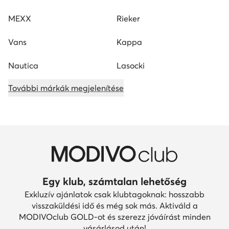
MEXX
Rieker
Vans
Kappa
Nautica
Lasocki
További márkák megjelenítése
Egy klub, számtalan lehetőség
Exkluzív ajánlatok csak klubtagoknak: hosszabb
visszaküldési idő és még sok más. Aktiváld a
MODIVOclub GOLD-ot és szerezz jóváírást minden
vásárlásod után!