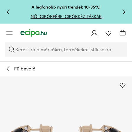
UGRÁS A FŐ TARTALOMRA
UGRÁS A KERESÉSHEZ
A legforróbb nyári trendek 10-35%!
NŐI CIPŐK
FÉRFI CIPŐK
KÉZITÁSKÁK
Keress rá a márkákra, termékekre, stílusokra
Fülbevaló