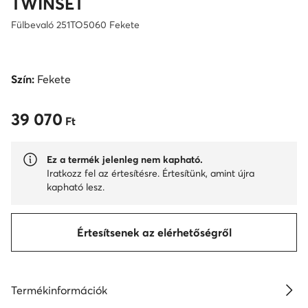
TWINSET
Fülbevaló 251TO5060 Fekete
Szín:
Fekete
39 070
39 070 Ft
Ft
Ez a termék jelenleg nem kapható.
Iratkozz fel az értesítésre. Értesítünk, amint újra
kapható lesz.
Értesítsenek az elérhetőségről
Termékinformációk