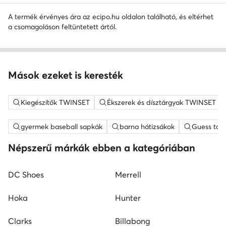
A termék érvényes ára az ecipo.hu oldalon található, és eltérhet
a csomagoláson feltüntetett ártól.
Mások ezeket is keresték
Kiegészítők TWINSET
Ékszerek és dísztárgyak TWINSET
gyermek baseball sapkák
barna hátizsákok
Guess tás
Népszerű márkák ebben a kategóriában
DC Shoes
Merrell
Hoka
Hunter
Clarks
Billabong