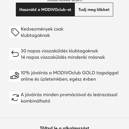
Használd a MODIVOclub-ot
Tudj meg többet
Kedvezmények csak
klubtagoknak
30 napos visszaküldés klubtagoknak
14 napos visszaküldés mindenki másnak
10% jóváírás a MODIVOclub GOLD tagsággal
online és üzleteinkben, egész évben
A jóváírás minden promócióval és leárazással
kombinálható
Töltsd le a alkalmazást