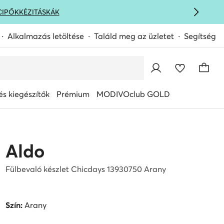
CIPŐK
KÉZITÁSKÁK
Alkalmazás letöltése
Találd meg az üzletet
Segítség
s kiegészítők
Prémium
MODIVOclub GOLD
Aldo
Fülbevaló készlet Chicdays 13930750 Arany
Szín:
Arany