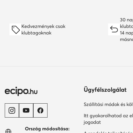
30 na
Kedvezmények csak
klubt
klubtagoknak
14 na
másn
Ügyfélszolgálat
Szállítási módok és kö
Itt gyakorolhatod az el
jogodat
Ország módosítása: