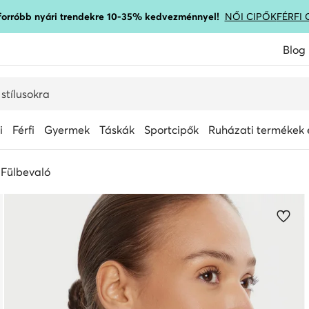
gforróbb nyári trendekre 10-35% kedvezménnyel!
NŐI CIPŐK
FÉRFI 
Blog
i
Férfi
Gyermek
Táskák
Sportcipők
Ruházati termékek é
Fülbevaló