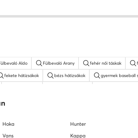
Fülbevaló Aldo
Fülbevaló Arany
fehér női táskak
fekete hátizsákok
bézs hátizsákok
gyermek baseball 
MEXX táskak
napszemüveg női
fehér oldaltáskák
Juicy Couture táskak
barna oldaltáskák
an
Hoka
Hunter
Vans
Kappa