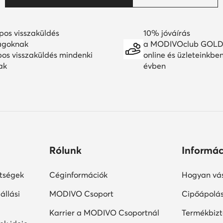
pos visszaküldés
10% jóváírás
agoknak
a MODIVOclub GOLD
pos visszaküldés mindenki
online és üzleteinkbe
ak
évben
Rólunk
Informác
ltségek
Céginformációk
Hogyan vás
állási
MODIVO Csoport
Cipőápolá
Karrier a MODIVO Csoportnál
Termékbiz