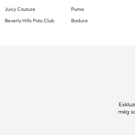
Juicy Couture
Puma
Beverly Hills Polo Club
Badura
Exkluz
még so