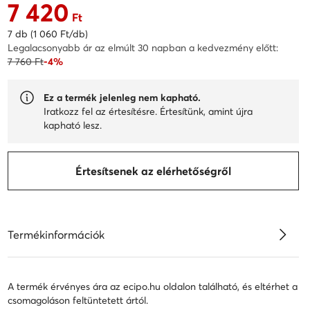
7 420
Aktuális ár 7 420 Ft
Ft
7 db (1 060 Ft/db)
Legalacsonyabb ár az elmúlt 30 napban a kedvezmény előtt:
7 760 Ft
-4%
Ez a termék jelenleg nem kapható.
Iratkozz fel az értesítésre. Értesítünk, amint újra
kapható lesz.
Értesítsenek az elérhetőségről
Termékinformációk
A termék érvényes ára az ecipo.hu oldalon található, és eltérhet a
csomagoláson feltüntetett ártól.