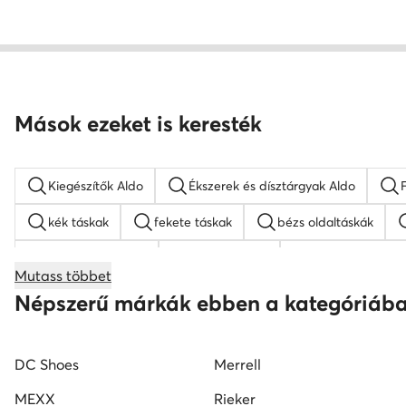
Mások ezeket is keresték
Kiegészítők Aldo
Ékszerek és dísztárgyak Aldo
kék táskak
fekete táskak
bézs oldaltáskák
barna hátizsákok
Guess táskak
nyakláncok női
Mutass többet
bőr táskak
Nine West táskak
fekete oldaltáskák
Népszerű márkák ebben a kategóriáb
DC Shoes
Merrell
MEXX
Rieker