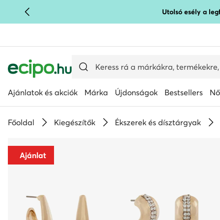
Utolsó esély a le
UGRÁS A FŐ TARTALOMRA
UGRÁS A KERESÉSHEZ
Ajánlatok és akciók
Márka
Újdonságok
Bestsellers
Nő
Főoldal
Kiegészítők
Ékszerek és dísztárgyak
Ajánlat