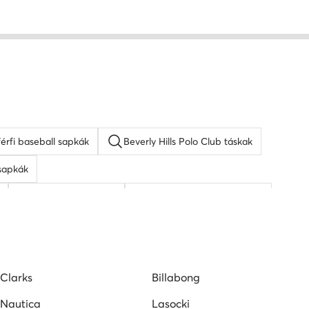
férfi baseball sapkák
Beverly Hills Polo Club táskak
sapkák
napszemüveg férfi
KARL LAGERFELD táskak
Clarks
Billabong
Nautica
Lasocki