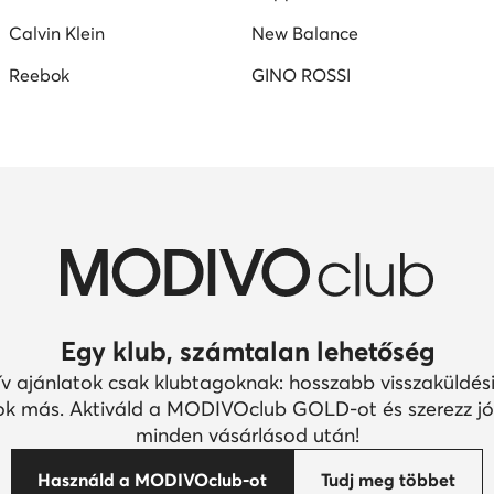
Calvin Klein
New Balance
Reebok
GINO ROSSI
Egy klub, számtalan lehetőség
ív ajánlatok csak klubtagoknak: hosszabb visszaküldési
k más. Aktiváld a MODIVOclub GOLD-ot és szerezz jó
minden vásárlásod után!
Használd a MODIVOclub-ot
Tudj meg többet