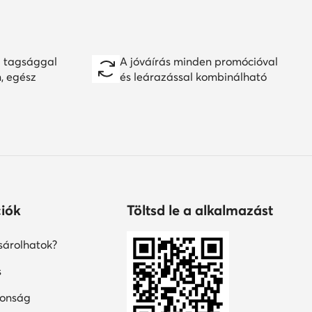
 tagsággal
A jóváírás minden promócióval
n, egész
és leárazással kombinálható
iók
Töltsd le a alkalmazást
árolhatok?
s
tonság