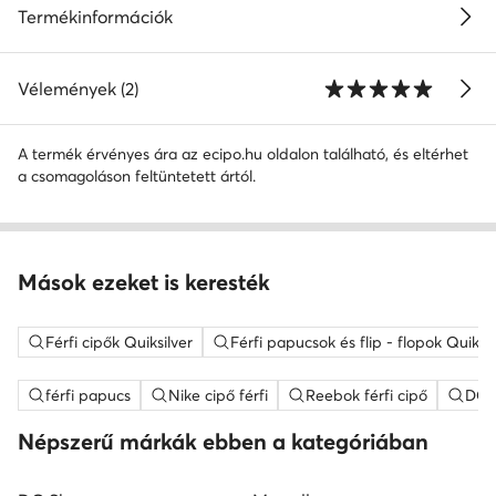
Termékinformációk
Vélemények (2)
A termék érvényes ára az ecipo.hu oldalon található, és eltérhet
a csomagoláson feltüntetett ártól.
Mások ezeket is keresték
Férfi cipők Quiksilver
Férfi papucsok és flip - flopok Quiksil
férfi papucs
Nike cipő férfi
Reebok férfi cipő
DC S
Népszerű márkák ebben a kategóriában