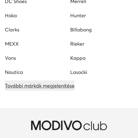
DC Shoes
Merrell
Hoka
Hunter
Clarks
Billabong
MEXX
Rieker
Vans
Kappa
Nautica
Lasocki
További márkák megjelenítése