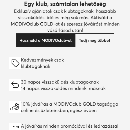
Egy klub, számtalan lehetőség
Exkluzív ajánlatok csak klubtagoknak: hosszabb
visszaküldési idő és még sok más. Aktiváld a
MODIVOclub GOLD-ot és szerezz jóváírást minden
vásárlásod után!
Használd a MODIVOclub-ot
Tudj meg többet
Kedvezmények csak
klubtagoknak
30 napos visszaküldés klubtagoknak
14 napos visszaküldés mindenki másnak
10% jóváírás a MODIVOclub GOLD tagsággal
online és üzleteinkben, egész évben
A jóváírás minden promócióval és leárazással