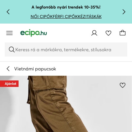
UGRÁS A FŐ TARTALOMRA
UGRÁS A KERESÉSHEZ
A legforróbb nyári trendek 10-35%!
NŐI CIPŐK
FÉRFI CIPŐK
KÉZITÁSKÁK
Keress rá a márkákra, termékekre, stílusokra
Vietnámi papucsok
Ajánlat