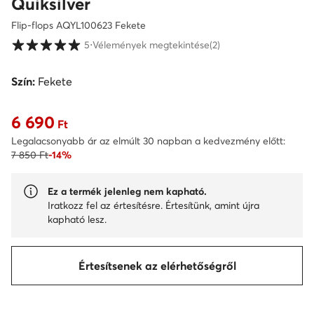
Quiksilver
Flip-flops AQYL100623 Fekete
Vásárlói értékelések 1-5 skálán
5
⋅
Vélemények megtekintése
(2)
Szín:
Fekete
6 690
Aktuális ár 6 690 Ft
Ft
Legalacsonyabb ár az elmúlt 30 napban a kedvezmény előtt:
7 850 Ft
-14%
Ez a termék jelenleg nem kapható.
Iratkozz fel az értesítésre. Értesítünk, amint újra
kapható lesz.
Értesítsenek az elérhetőségről