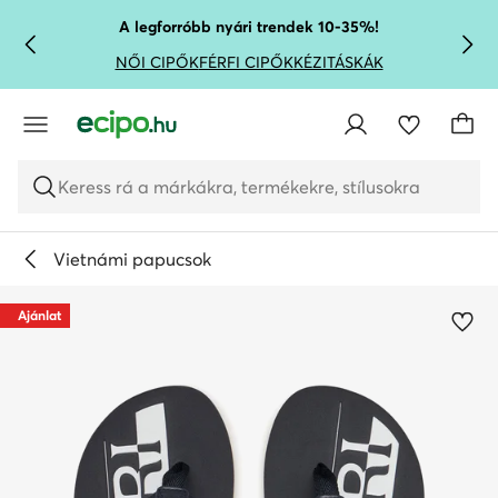
UGRÁS A FŐ TARTALOMRA
UGRÁS A KERESÉSHEZ
A legforróbb nyári trendek 10-35%!
NŐI CIPŐK
FÉRFI CIPŐK
KÉZITÁSKÁK
Keress rá a márkákra, termékekre, stílusokra
Vietnámi papucsok
Ajánlat