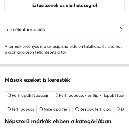
Értesítsenek az elérhetőségről
Termékinformációk
A termék érvényes ára az ecipo.hu oldalon található, és eltérhet
a csomagoláson feltüntetett ártól.
Mások ezeket is keresték
Férfi cipők Napapijri
Férfi papucsok és flip - flopok Napapij
férfi papucs
Nike cipő férfi
Reebok férfi cipő
DC S
Népszerű márkák ebben a kategóriában