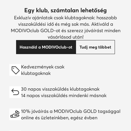
Egy klub, számtalan lehetőség
Exkluzív ajánlatok csak klubtagoknak: hosszabb
visszaküldési idő és még sok más. Aktiváld a
MODIVOclub GOLD-ot és szerezz jóváírást minden
vásárlásod után!
Használd a MODIVOclub-ot
Tudj meg többet
Kedvezmények csak
klubtagoknak
30 napos visszaküldés klubtagoknak
14 napos visszaküldés mindenki másnak
10% jóváírás a MODIVOclub GOLD tagsággal
online és üzleteinkben, egész évben