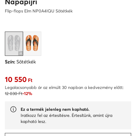
Napapijri
Flip-flops Elm NP0A4IQU Sötétkék
Szín:
Sötétkék
10 550
Aktuális ár 10 550 Ft
Ft
Legalacsonyabb ár az elmúlt 30 napban a kedvezmény előtt:
12 030 Ft
-12%
Ez a termék jelenleg nem kapható.
Iratkozz fel az értesítésre. Értesítünk, amint újra
kapható lesz.