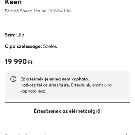
Keen
Félcipő Speed Hound 1026214 Lila
Szín:
Lila
Cipő szélessége:
Széles
19 990
19 990 Ft
Ft
Ez a termék jelenleg nem kapható.
Iratkozz fel az értesítésre. Értesítünk, amint újra
kapható lesz.
Értesítsenek az elérhetőségről