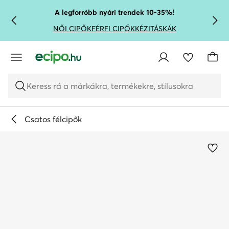
UGRÁS A FŐ TARTALOMRA
UGRÁS A KERESÉSHEZ
A legforróbb nyári trendek 10-35%!
NŐI CIPŐK
FÉRFI CIPŐK
KÉZITÁSKÁK
Keress rá a márkákra, termékekre, stílusokra
Csatos félcipők