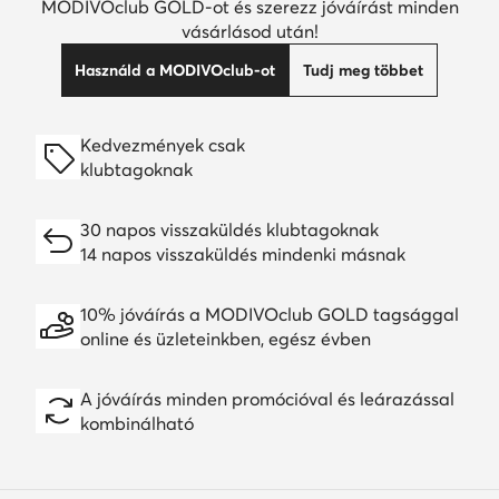
MODIVOclub GOLD-ot és szerezz jóváírást minden
vásárlásod után!
Használd a MODIVOclub-ot
Tudj meg többet
Kedvezmények csak
klubtagoknak
30 napos visszaküldés klubtagoknak
14 napos visszaküldés mindenki másnak
10% jóváírás a MODIVOclub GOLD tagsággal
online és üzleteinkben, egész évben
A jóváírás minden promócióval és leárazással
kombinálható