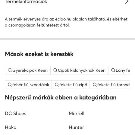
Termékinformációk
A termék érvényes ára az ecipo.hu oldalon található, és eltérhet
a csomagoláson feltüntetett ártól.
Mások ezeket is keresték
Gyerekcipők Keen
Cipők kislányoknak Keen
Lány félc
fehér fiú szandálok
fekete fiú cipő
fekete fiú tornacip
Népszerű márkák ebben a kategóriában
DC Shoes
Merrell
Hoka
Hunter