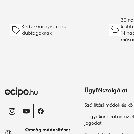
30 na
Kedvezmények csak
klubt
klubtagoknak
14 na
másn
Ügyfélszolgálat
Szállítási módok és kö
Itt gyakorolhatod az el
jogodat
Ország módosítása: