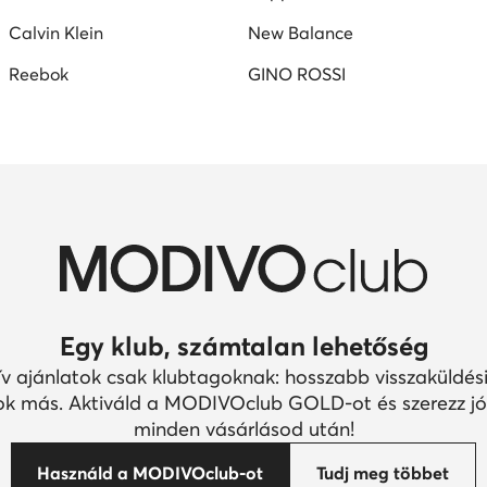
Calvin Klein
New Balance
Reebok
GINO ROSSI
Egy klub, számtalan lehetőség
ív ajánlatok csak klubtagoknak: hosszabb visszaküldési
k más. Aktiváld a MODIVOclub GOLD-ot és szerezz jó
minden vásárlásod után!
Használd a MODIVOclub-ot
Tudj meg többet