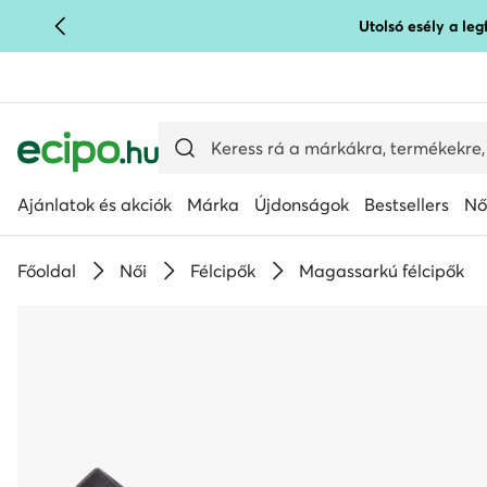
Utolsó esély a le
UGRÁS A FŐ TARTALOMRA
UGRÁS A KERESÉSHEZ
Ajánlatok és akciók
Márka
Újdonságok
Bestsellers
Nő
Főoldal
Női
Félcipők
Magassarkú félcipők