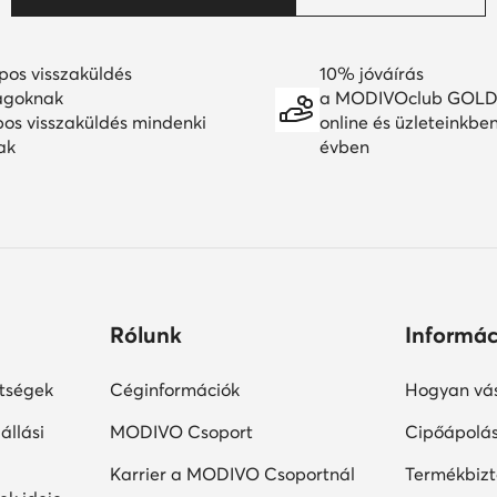
pos visszaküldés
10% jóváírás
agoknak
a MODIVOclub GOLD
pos visszaküldés mindenki
online és üzleteinkbe
ak
évben
Rólunk
Informác
ltségek
Céginformációk
Hogyan vás
állási
MODIVO Csoport
Cipőápolá
Karrier a MODIVO Csoportnál
Termékbiz