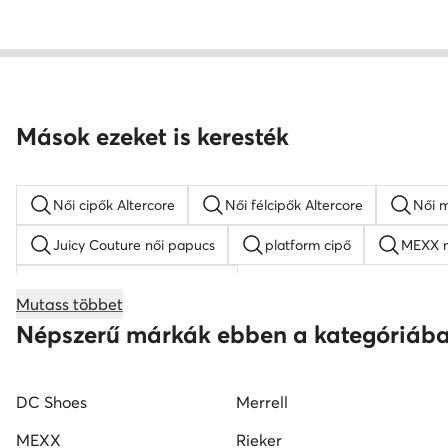
Mások ezeket is keresték
Női cipők Altercore
Női félcipők Altercore
Női m
Juicy Couture női papucs
platform cipő
MEXX n
KARL LAGERFELD női cipő
Mutass többet
női éksarkú szandálok
női magasszárú tornacipők
Népszerű márkák ebben a kategóriáb
Nine West női szandál
Reebok női cipő
fekete 
DC Shoes
Merrell
MEXX
Rieker