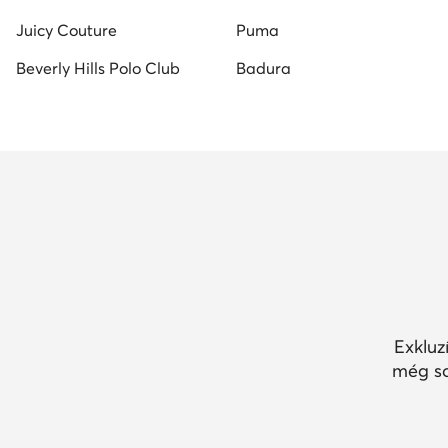
Juicy Couture
Puma
Beverly Hills Polo Club
Badura
Exkluz
még so