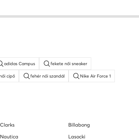
adidas Campus
fekete női sneaker
női cipő
fehér női szandál
Nike Air Force 1
lpú szandálok
Guess női cipő
Lacoste női cipő
pők
Vans női tornacipők
Clarks
Billabong
Nautica
Lasocki