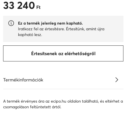
33 240
33 240 Ft
Ft
Ez a termék jelenleg nem kapható.
Iratkozz fel az értesítésre. Értesítünk, amint újra
kapható lesz.
Értesítsenek az elérhetőségről
Termékinformációk
A termék érvényes ára az ecipo.hu oldalon található, és eltérhet a
csomagoláson feltüntetett ártól.