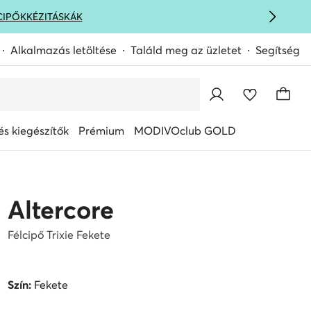
CIPŐK
KÉZITÁSKÁK
Alkalmazás letöltése
Találd meg az üzletet
Segítség
s kiegészítők
Prémium
MODIVOclub GOLD
Altercore
Félcipő Trixie Fekete
Szín:
Fekete