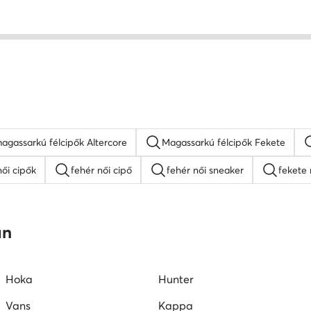
agassarkú félcipők Altercore
Magassarkú félcipők Fekete
ői cipők
fehér női cipő
fehér női sneaker
fekete 
Nine West női cipők
platform szandálok
női lapos ta
an
mokaszin női
G-Star RAW női cipők
Juicy Couture női ci
Hoka
Hunter
Vans
Kappa