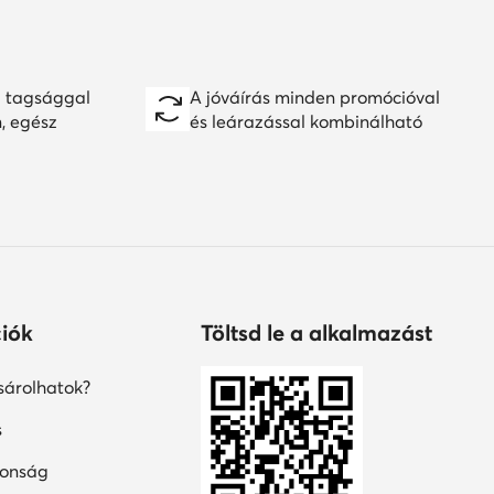
 tagsággal
A jóváírás minden promócióval
n, egész
és leárazással kombinálható
iók
Töltsd le a alkalmazást
árolhatok?
s
tonság