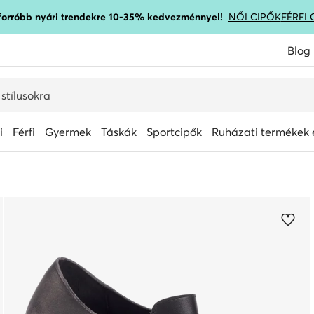
gforróbb nyári trendekre 10-35% kedvezménnyel!
NŐI CIPŐK
FÉRFI 
Blog
i
Férfi
Gyermek
Táskák
Sportcipők
Ruházati termékek é