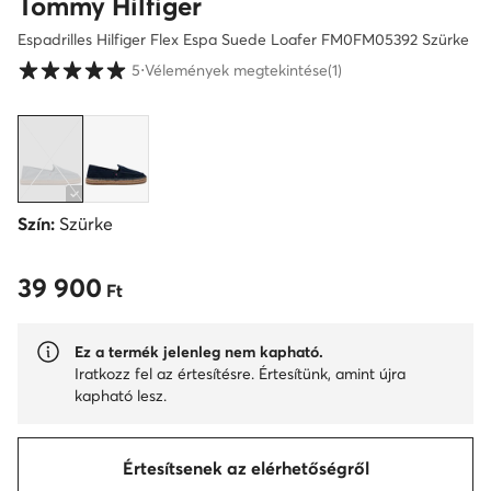
Tommy Hilfiger
Espadrilles Hilfiger Flex Espa Suede Loafer FM0FM05392 Szürke
Vásárlói értékelések 1-5 skálán
5
⋅
Vélemények megtekintése
(1)
Szín:
Szürke
39 900
39 900 Ft
Ft
Ez a termék jelenleg nem kapható.
Iratkozz fel az értesítésre. Értesítünk, amint újra
kapható lesz.
Értesítsenek az elérhetőségről