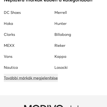
DC Shoes
Merrell
Hoka
Hunter
Clarks
Billabong
MEXX
Rieker
Vans
Kappa
Nautica
Lasocki
További márkák megjelenítése