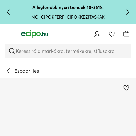
UGRÁS A FŐ TARTALOMRA
UGRÁS A KERESÉSHEZ
A legforróbb nyári trendek 10-35%!
NŐI CIPŐK
FÉRFI CIPŐK
KÉZITÁSKÁK
Keress rá a márkákra, termékekre, stílusokra
Espadrilles