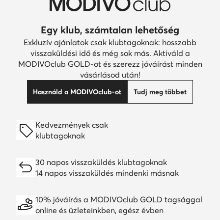
Egy klub, számtalan lehetőség
Exkluzív ajánlatok csak klubtagoknak: hosszabb
visszaküldési idő és még sok más. Aktiváld a
MODIVOclub GOLD-ot és szerezz jóváírást minden
vásárlásod után!
Használd a MODIVOclub-ot
Tudj meg többet
Kedvezmények csak
klubtagoknak
30 napos visszaküldés klubtagoknak
14 napos visszaküldés mindenki másnak
10% jóváírás a MODIVOclub GOLD tagsággal
online és üzleteinkben, egész évben