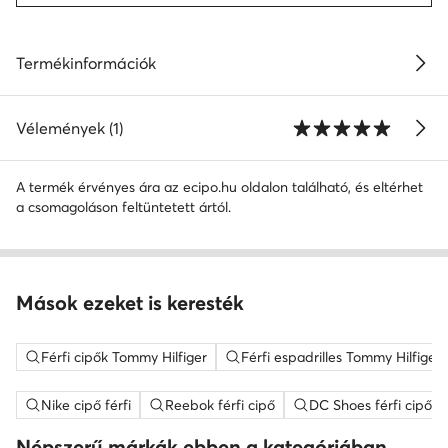
Termékinformációk
Vélemények (1)
A termék érvényes ára az ecipo.hu oldalon található, és eltérhet
a csomagoláson feltüntetett ártól.
Mások ezeket is keresték
Férfi cipők Tommy Hilfiger
Férfi espadrilles Tommy Hilfiger
Nike cipő férfi
Reebok férfi cipő
DC Shoes férfi cipő
Népszerű márkák ebben a kategóriában