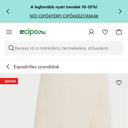
UGRÁS A FŐ TARTALOMRA
UGRÁS A KERESÉSHEZ
A legforróbb nyári trendek 10-35%!
NŐI CIPŐK
FÉRFI CIPŐK
KÉZITÁSKÁK
Keress rá a márkákra, termékekre, stílusokra
Espadrilles szandálok
Ajánlat