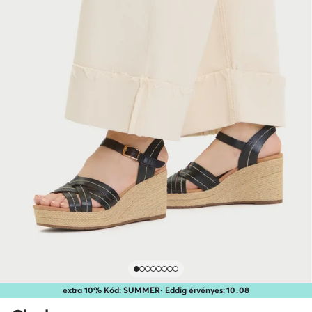
extra 10% Kód: SUMMER
· Eddig érvényes:
10
.
08