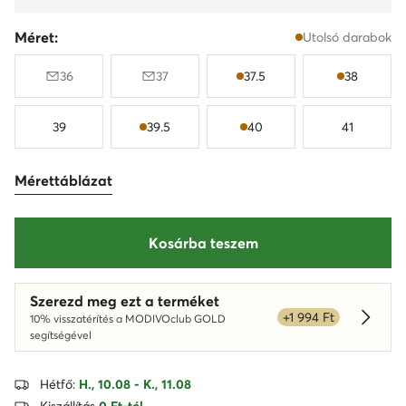
Méret:
Utolsó darabok
36
37
37.5
38
39
39.5
40
41
Mérettáblázat
Kosárba teszem
Szerezd meg ezt a terméket
+1 994 Ft
10% visszatérítés a MODIVOclub GOLD
Dowied
segítségével
Hétfő:
H., 10.08 - K., 11.08
Kiszállítás
0 Ft-tól