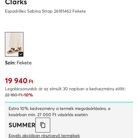
Clarks
Espadrilles Sabina Strap 26181462 Fekete
Szín:
Fekete
19 940
Aktuális ár 19 940 Ft
Ft
Legalacsonyabb ár az elmúlt 30 napban a kedvezmény előtt:
22 180 Ft
-10%
Extra 10% kedvezmény a termék megvásárlására, a
kosárban min. 27 000 Ft vásárlás esetén
SUMMER
Egyéb akcióban résztvevő termékek