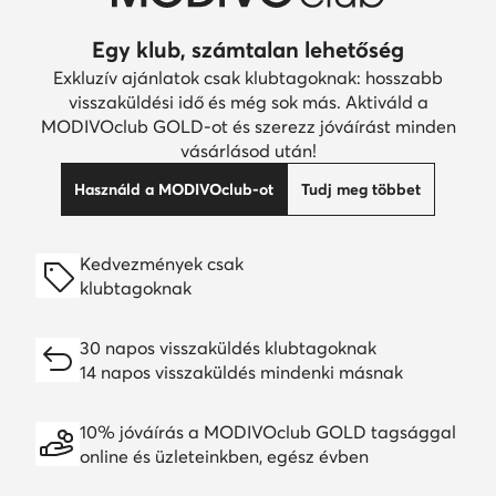
Egy klub, számtalan lehetőség
Exkluzív ajánlatok csak klubtagoknak: hosszabb
visszaküldési idő és még sok más. Aktiváld a
MODIVOclub GOLD-ot és szerezz jóváírást minden
vásárlásod után!
Használd a MODIVOclub-ot
Tudj meg többet
Kedvezmények csak
klubtagoknak
30 napos visszaküldés klubtagoknak
14 napos visszaküldés mindenki másnak
10% jóváírás a MODIVOclub GOLD tagsággal
online és üzleteinkben, egész évben