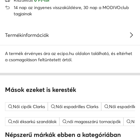
14 nap az ingyenes visszaküldésre, 30 nap a MODIVOclub
tagjainak
Termékinformációk
A termék érvényes ára az ecipo.hu oldalon található, és eltérhet
a csomagoláson feltüntetett ártól.
Mások ezeket is keresték
Női cipők Clarks
Női espadrilles Clarks
Női espadrilles
női éksarkú szandálok
női magasszárú tornacipők
Nine
Népszerű márkák ebben a kategóriában