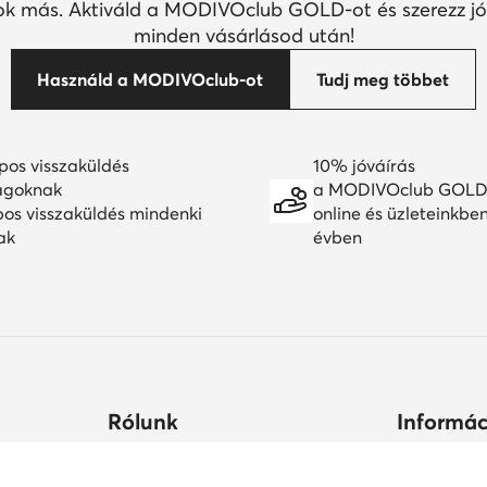
k más. Aktiváld a MODIVOclub GOLD-ot és szerezz jó
minden vásárlásod után!
Használd a MODIVOclub-ot
Tudj meg többet
pos visszaküldés
10% jóváírás
agoknak
a MODIVOclub GOLD
pos visszaküldés mindenki
online és üzleteinkbe
ak
évben
Rólunk
Informác
ltségek
Céginformációk
Hogyan vás