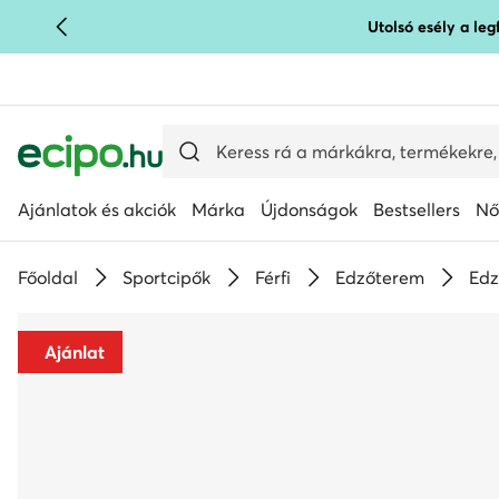
Utolsó esély a le
UGRÁS A FŐ TARTALOMRA
UGRÁS A KERESÉSHEZ
Ajánlatok és akciók
Márka
Újdonságok
Bestsellers
Nő
Főoldal
Sportcipők
Férfi
Edzőterem
Edz
Ajánlat