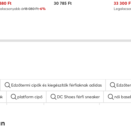
uális ár
Aktuális 
 880
Ft
30 785
Ft
33 300
F
alacsonyabb ár
18 080 Ft
-6%
Legalacso
Edzőtermi cipők és kiegészítők férfiaknak adidas
Edzőter
ak
platform cipő
DC Shoes férfi sneaker
női base
 1
férfi papucs
női éksarkú szandálok
női magass
érfi cipő
DC Shoes férfi cipő
női lapos talpú szandálok
an