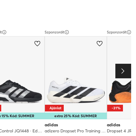
lt
Szponzorált
Szponzorált
Ajánlat
-31%
ra 15% Kód: SUMMER
extra 25% Kód: SUMMER
adidas
adidas
Dropset Control JQ1448 · Edzőtermi cipők
adizero Dropset Pro Training Shoes KK1551 · Edzőtermi cipők