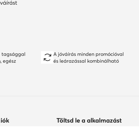
váírást
 tagsággal
A jóváírás minden promócióval
n, egész
és leárazással kombinálható
iók
Töltsd le a alkalmazást
árolhatok?