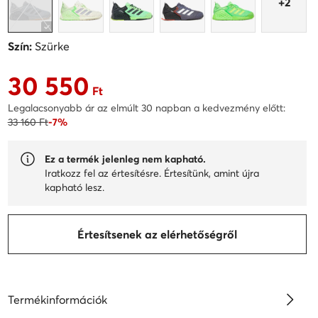
+2
Szín:
Szürke
30 550
Aktuális ár 30 550 Ft
Ft
Legalacsonyabb ár az elmúlt 30 napban a kedvezmény előtt:
33 160 Ft
-7%
Ez a termék jelenleg nem kapható.
Iratkozz fel az értesítésre. Értesítünk, amint újra
kapható lesz.
Értesítsenek az elérhetőségről
Termékinformációk