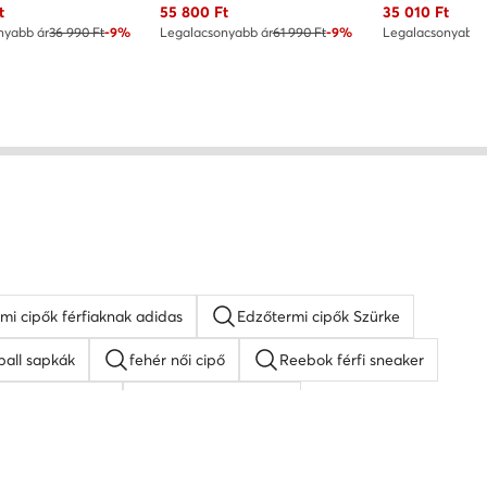
ár
Aktuális ár
Aktuális ár
t
55 800
Ft
35 010
Ft
nyabb ár
36 990 Ft
-9%
Legalacsonyabb ár
61 990 Ft
-9%
Legalacsonyabb 
mi cipők férfiaknak adidas
Edzőtermi cipők Szürke
ball sapkák
fehér női cipő
Reebok férfi sneaker
zárú tornacipők
fehér magassarkú
Guess női cipő
fekete férfi cipő