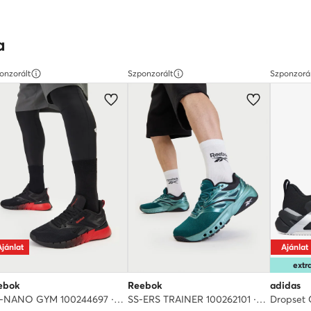
a
onzorált
Szponzorált
Szponzorá
Ajánlat
Ajánlat
ext
ebok
Reebok
adidas
EO-NANO GYM 100244697 · Edzőtermi cipők
SS-ERS TRAINER 100262101 · Edzőtermi cipők