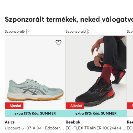
Szponzorált termékek, neked válogatv
Szponzorált
Szponzorált
Szp
Ajánlat
Ajánlat
extra 15% Kód: SUMMER
extra 15% Kód: SUMMER
Asics
Reebok
Re
Upcourt 6 1071A104 · Edzőtermi cipők
EO-FLEX TRAINER 100244444 · Edzőtermi cipők