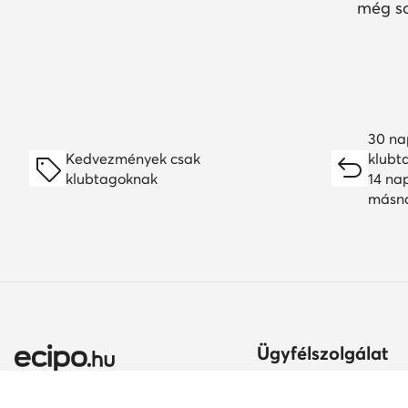
még so
30 na
Kedvezmények csak
klubt
klubtagoknak
14 na
másn
Ügyfélszolgálat
Szállítási módok és kö