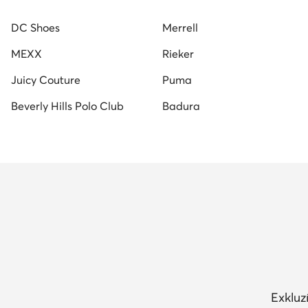
fehér férfi cipő
Reebok női cipő
DC Shoes
Merrell
MEXX
Rieker
Juicy Couture
Puma
Beverly Hills Polo Club
Badura
Exkluz