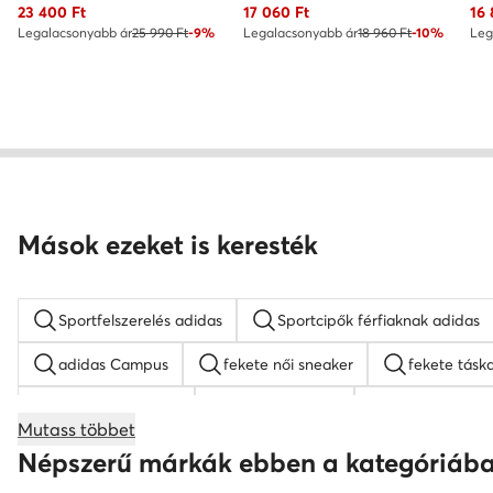
Aktuális ár
Aktuális ár
Akt
23 400
Ft
17 060
Ft
16
Legalacsonyabb ár
25 990 Ft
-9%
Legalacsonyabb ár
18 960 Ft
-10%
Leg
Mások ezeket is keresték
Sportfelszerelés adidas
Sportcipők férfiaknak adidas
adidas Campus
fekete női sneaker
fekete tásk
fehér női sneaker
fekete női cipő
Nike Air Force
Mutass többet
napszemüveg férfi
platform szandálok
Reebok f
Népszerű márkák ebben a kategóriáb