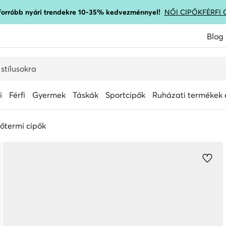
gforróbb nyári trendekre 10-35% kedvezménnyel!
NŐI CIPŐK
FÉRFI 
Blog
i
Férfi
Gyermek
Táskák
Sportcipők
Ruházati termékek é
őtermi cipők