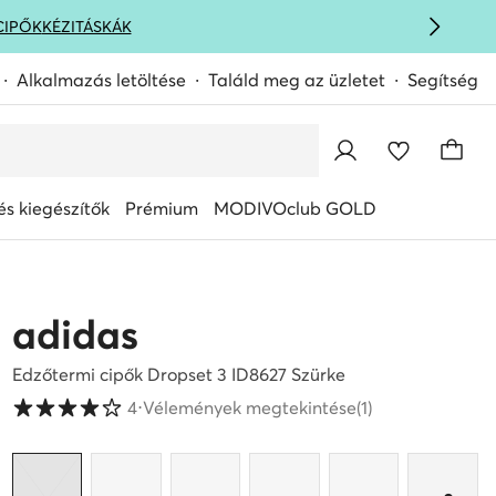
CIPŐK
KÉZITÁSKÁK
Alkalmazás letöltése
Találd meg az üzletet
Segítség
s kiegészítők
Prémium
MODIVOclub GOLD
adidas
Edzőtermi cipők Dropset 3 ID8627 Szürke
Vásárlói értékelések 1-5 skálán
4
⋅
Vélemények megtekintése
(1)