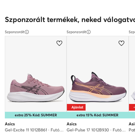
Szponzorált termékek, neked válogatv
Szponzorált
Szponzorált
Szp
Ajánlat
extra 25% Kód: SUMMER
extra 15% Kód: SUMMER
Asics
Asics
Asi
Gel-Excite 11 1012B861 · Futócipő
Gel-Pulse 17 1012B930 · Futócipő
Pat