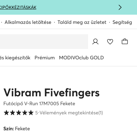
CIPŐK
KÉZITÁSKÁK
Alkalmazás letöltése
Találd meg az üzletet
Segítség
s kiegészítők
Prémium
MODIVOclub GOLD
Vibram Fivefingers
Futócipő V-Run 17M7005 Fekete
Vásárlói értékelések 1-5 skálán
5
⋅
Vélemények megtekintése
(1)
Szín:
Fekete