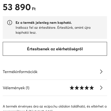
53 890
53 890 Ft
Ft
Ez a termék jelenleg nem kapható.
Iratkozz fel az értesítésre. Értesítünk, amint újra
kapható lesz.
Értesítsenek az elérhetőségről
Termékinformációk
Vélemények (1)
A termék érvényes ára az ecipo.hu oldalon található, és eltérhet a