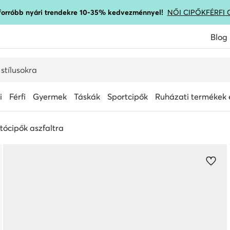
gforróbb nyári trendekre 10-35% kedvezménnyel!
NŐI CIPŐK
FÉRFI 
Blog
i
Férfi
Gyermek
Táskák
Sportcipők
Ruházati termékek é
tócipők aszfaltra