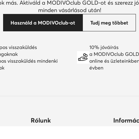
k más. Aktiváld a MODIVOclub GOLD-ot és szerezz jó
minden vásárlásod után!
Használd a MODIVOclub-ot
Tudj meg többet
pos visszaküldés
10% jóváírás
agoknak
a MODIVOclub GOLD
pos visszaküldés mindenki
online és üzleteinkbe
ak
évben
Rólunk
Informác
ltségek
Céginformációk
Hogyan vás