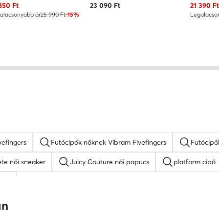
uális ár
Aktuális 
850
Ft
23 090
Ft
21 390
F
alacsonyabb ár
25 990 Ft
-15%
Legalacso
vefingers
Futócipők nőknek Vibram Fivefingers
Futócipő
ete női sneaker
Juicy Couture női papucs
platform cipő
ndál
 éksarkú szandálok
női magasszárú tornacipők
Nine West
an