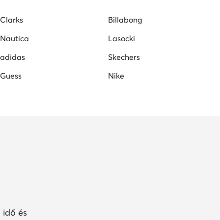
fekete mokaszin női
G-Star RAW női cipők
Clarks
Billabong
Nautica
Lasocki
adidas
Skechers
Guess
Nike
 idő és