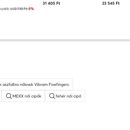
ár
t
31 405
Ft
23 545
Ft
nyabb ár
22 730 Ft
-5%
k aszfaltra nőknek Vibram Fivefingers
MEXX női cipők
fehér női cipő
 női cipők
platform szandálok