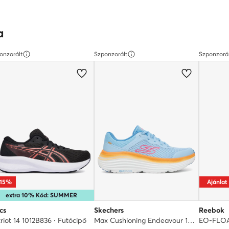
a
onzorált
Szponzorált
Szponzorá
-15%
Ajánlat
extra 10% Kód: SUMMER
cs
Skechers
Reebok
riot 14 1012B836 · Futócipő
Max Cushioning Endeavour 129470/BLOR · Futócipő