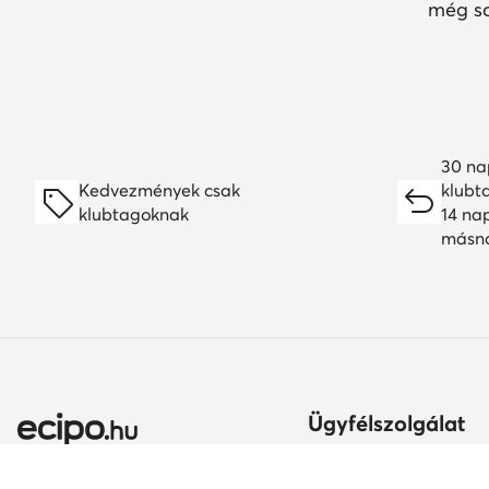
még so
30 na
Kedvezmények csak
klubt
klubtagoknak
14 na
másn
Ügyfélszolgálat
Szállítási módok és kö