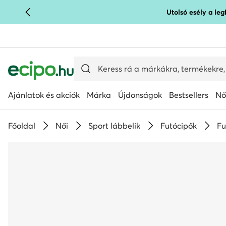
Utolsó esély a le
UGRÁS A FŐ TARTALOMRA
UGRÁS A KERESÉSHEZ
Ajánlatok és akciók
Márka
Újdonságok
Bestsellers
Nő
Főoldal
Női
Sport lábbelik
Futócipők
Fu