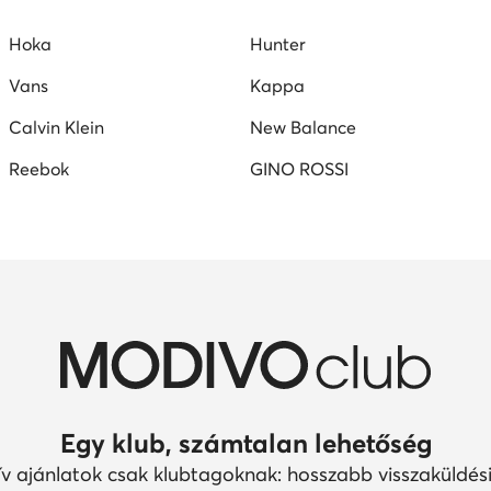
e női cipő
Nine West női szandál
Reebok női cipő
Hoka
Hunter
Vans
Kappa
Calvin Klein
New Balance
Reebok
GINO ROSSI
Egy klub, számtalan lehetőség
ív ajánlatok csak klubtagoknak: hosszabb visszaküldési