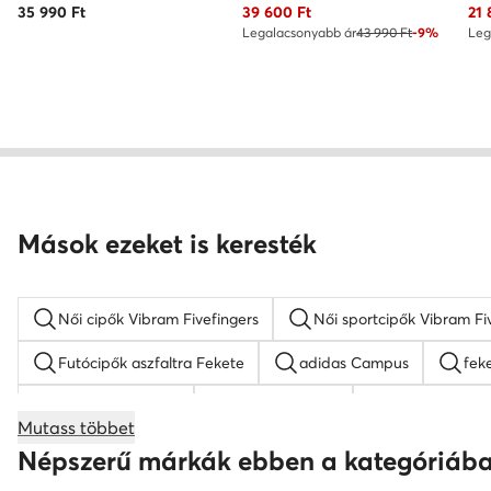
Aktuális ár
Akt
35 990
Ft
39 600
Ft
21 
Legalacsonyabb ár
43 990 Ft
-9%
Leg
Mások ezeket is keresték
Női cipők Vibram Fivefingers
Női sportcipők Vibram Fi
Futócipők aszfaltra Fekete
adidas Campus
fek
fehér női sneaker
fekete női cipő
fehér női sza
Mutass többet
Nike Air Force 1
KARL LAGERFELD női cipő
női
Népszerű márkák ebben a kategóriáb