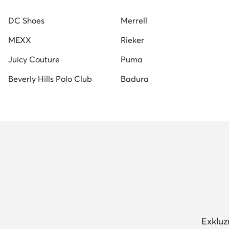
női lapos talpú szandálok
Guess női cipő
Lacost
DC Shoes
Merrell
Juicy Couture női cipők
Vans női tornacipők
MEXX
Rieker
Juicy Couture
Puma
Beverly Hills Polo Club
Badura
Exkluz