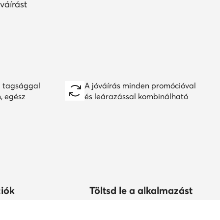
váírást
 tagsággal
A jóváírás minden promócióval
n, egész
és leárazással kombinálható
iók
Töltsd le a alkalmazást
árolhatok?