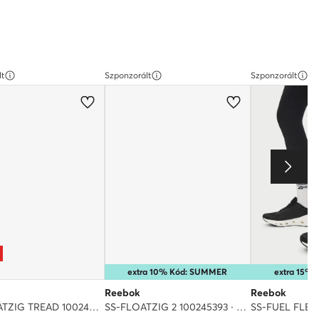
lt
Szponzorált
Szponzorált
extra 10% Kód: SUMMER
extra 15%
Reebok
Reebok
EO-FLOATZIG TREAD 100247798 · Futócipő
SS-FLOATZIG 2 100245393 · Futócipő