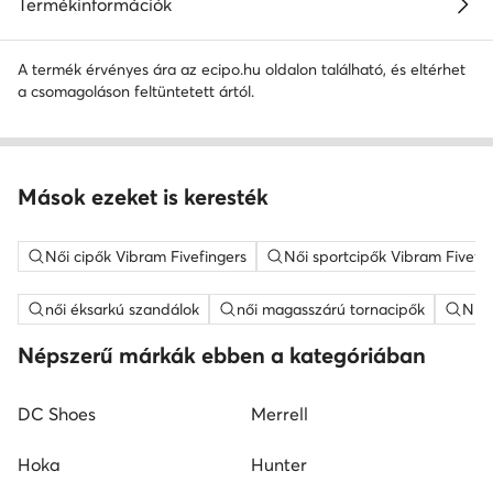
Termékinformációk
A termék érvényes ára az ecipo.hu oldalon található, és eltérhet
a csomagoláson feltüntetett ártól.
Mások ezeket is keresték
Női cipők Vibram Fivefingers
Női sportcipők Vibram Fivefin
női éksarkú szandálok
női magasszárú tornacipők
Nine
Népszerű márkák ebben a kategóriában
DC Shoes
Merrell
Hoka
Hunter