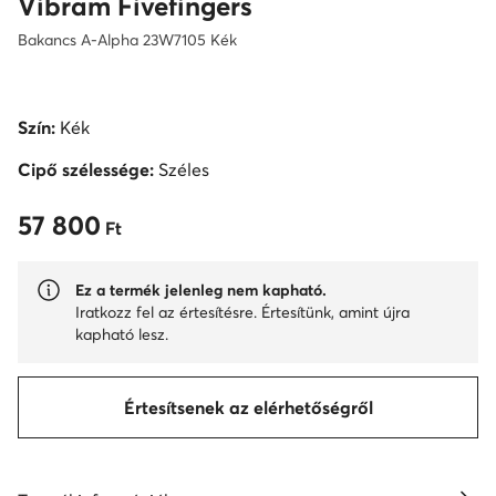
Vibram Fivefingers
Bakancs A-Alpha 23W7105 Kék
Szín:
Kék
Cipő szélessége:
Széles
57 800
57 800 Ft
Ft
Ez a termék jelenleg nem kapható.
Iratkozz fel az értesítésre. Értesítünk, amint újra
kapható lesz.
Értesítsenek az elérhetőségről