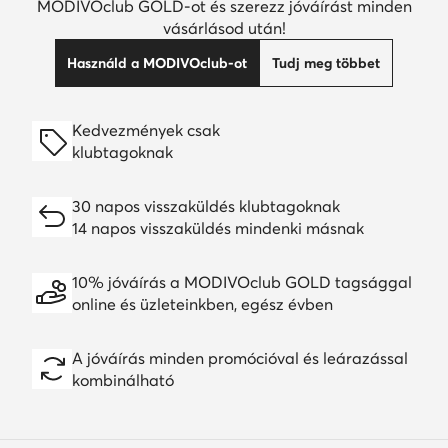
MODIVOclub GOLD-ot és szerezz jóváírást minden
vásárlásod után!
Használd a MODIVOclub-ot
Tudj meg többet
Kedvezmények csak
klubtagoknak
30 napos visszaküldés klubtagoknak
14 napos visszaküldés mindenki másnak
10% jóváírás a MODIVOclub GOLD tagsággal
online és üzleteinkben, egész évben
A jóváírás minden promócióval és leárazással
kombinálható