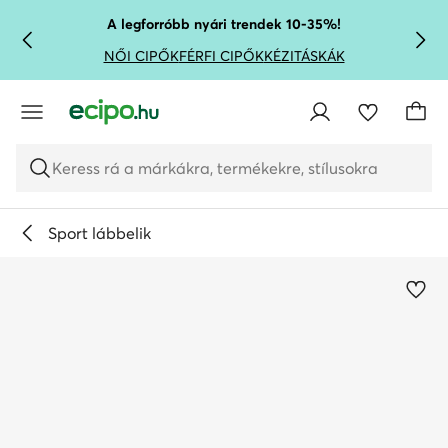
UGRÁS A FŐ TARTALOMRA
UGRÁS A KERESÉSHEZ
A legforróbb nyári trendek 10-35%!
NŐI CIPŐK
FÉRFI CIPŐK
KÉZITÁSKÁK
Keress rá a márkákra, termékekre, stílusokra
Sport lábbelik