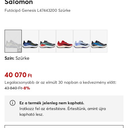
Salomon
Futócipő Genesis L47443200 Szürke
Szín:
Szürke
40 070
Aktuális ár 40 070 Ft
Ft
Legalacsonyabb ár az elmúlt 30 napban a kedvezmény előtt:
43 840 Ft
-8%
Ez a termék jelenleg nem kapható.
Iratkozz fel az értesítésre. Értesítünk, amint újra
kapható lesz.