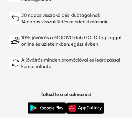
30 napos visszaküldés klubtagoknak
14 napos visszaküldés mindenki másnak
10% jóváírás a MODIVOclub GOLD tagsággal
online és üzleteinkben, egész évben
A jóváírás minden promócióval és leárazással
kombinálható
Töltsd le a alkalmazást
Ügyfélszolgálat