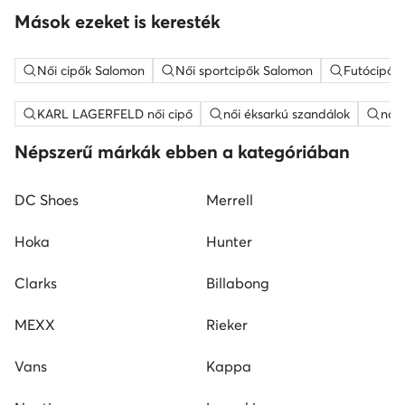
Mások ezeket is keresték
Női cipők Salomon
Női sportcipők Salomon
Futócipők
KARL LAGERFELD női cipő
női éksarkú szandálok
női
Népszerű márkák ebben a kategóriában
DC Shoes
Merrell
Hoka
Hunter
Clarks
Billabong
MEXX
Rieker
Vans
Kappa