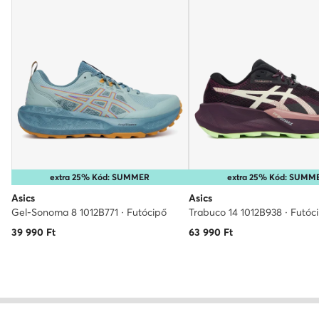
extra 25% Kód: SUMMER
extra 25% Kód: SUMM
Asics
Asics
Gel-Sonoma 8 1012B771 · Futócipő
Trabuco 14 1012B938 · Futóc
39 990
Ft
63 990
Ft