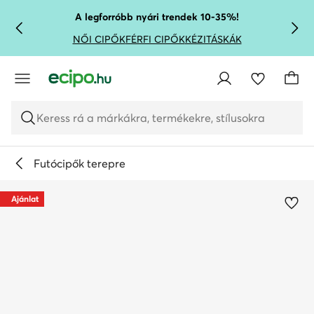
UGRÁS A FŐ TARTALOMRA
UGRÁS A KERESÉSHEZ
A legforróbb nyári trendek 10-35%!
NŐI CIPŐK
FÉRFI CIPŐK
KÉZITÁSKÁK
Keress rá a márkákra, termékekre, stílusokra
Futócipők terepre
Ajánlat