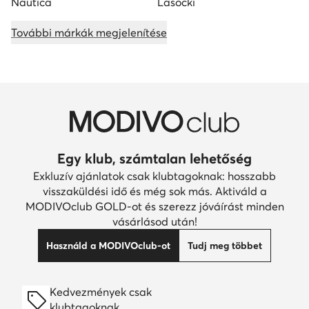
Nautica
Lasocki
További márkák megjelenítése
Egy klub, számtalan lehetőség
Exkluzív ajánlatok csak klubtagoknak: hosszabb
visszaküldési idő és még sok más. Aktiváld a
MODIVOclub GOLD-ot és szerezz jóváírást minden
vásárlásod után!
Használd a MODIVOclub-ot
Tudj meg többet
Kedvezmények csak
klubtagoknak