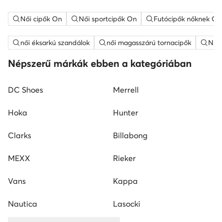
Női cipők On
Női sportcipők On
Futócipők nőknek On
női éksarkú szandálok
női magasszárú tornacipők
Nine
Népszerű márkák ebben a kategóriában
DC Shoes
Merrell
Hoka
Hunter
Clarks
Billabong
MEXX
Rieker
Vans
Kappa
Nautica
Lasocki