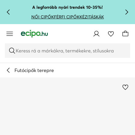
UGRÁS A FŐ TARTALOMRA
UGRÁS A KERESÉSHEZ
A legforróbb nyári trendek 10-35%!
NŐI CIPŐK
FÉRFI CIPŐK
KÉZITÁSKÁK
Keress rá a márkákra, termékekre, stílusokra
Futócipők terepre