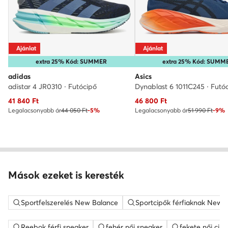
Ajánlat
Ajánlat
extra 25% Kód: SUMMER
extra 25% Kód: SUMM
adidas
Asics
adistar 4 JR0310 · Futócipő
Dynablast 6 1011C245 · Futó
Aktuális ár
Aktuális ár
41 840
Ft
46 800
Ft
Legalacsonyabb ár
44 050 Ft
-5%
Legalacsonyabb ár
51 990 Ft
-9%
Mások ezeket is keresték
Sportfelszerelés New Balance
Sportcipők férfiaknak New 
Reebok férfi sneaker
fehér női sneaker
fekete női cipő