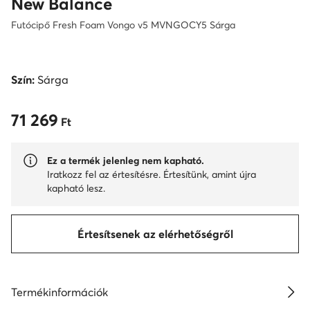
New Balance
Futócipő Fresh Foam Vongo v5 MVNGOCY5 Sárga
Szín:
Sárga
71 269
71 269 Ft
Ft
Ez a termék jelenleg nem kapható.
Iratkozz fel az értesítésre. Értesítünk, amint újra
kapható lesz.
Értesítsenek az elérhetőségről
Termékinformációk