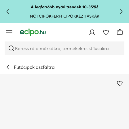
UGRÁS A FŐ TARTALOMRA
UGRÁS A KERESÉSHEZ
A legforróbb nyári trendek 10-35%!
NŐI CIPŐK
FÉRFI CIPŐK
KÉZITÁSKÁK
Keress rá a márkákra, termékekre, stílusokra
Futócipők aszfaltra