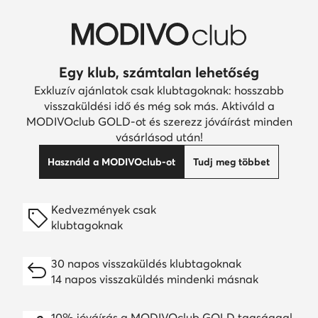
Egy klub, számtalan lehetőség
Exkluzív ajánlatok csak klubtagoknak: hosszabb
visszaküldési idő és még sok más. Aktiváld a
MODIVOclub GOLD-ot és szerezz jóváírást minden
vásárlásod után!
Használd a MODIVOclub-ot
Tudj meg többet
Kedvezmények csak
klubtagoknak
30 napos visszaküldés klubtagoknak
14 napos visszaküldés mindenki másnak
10% jóváírás a MODIVOclub GOLD tagsággal