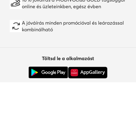
online és üzleteinkben, egész évben
A jóváírás minden promócióval és leárazással
kombinálható
Töltsd le a alkalmazást
Ügyfélszolgálat
Rólunk
Információk