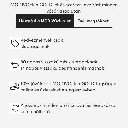
MODIVOclub GOLD-ot és szerezz jóváírást minden
vásárlásod után!
Használd a MODIVOclub-ot
Tudj meg többet
Kedvezmények csak
klubtagoknak
30 napos visszaküldés klubtagoknak
14 napos visszaküldés mindenki másnak
10% jóváírás a MODIVOclub GOLD tagsággal
online és üzleteinkben, egész évben
A jóváírás minden promócióval és leárazással
kombinálható