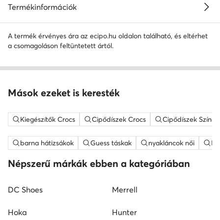
Termékinformációk
A termék érvényes ára az ecipo.hu oldalon található, és eltérhet
a csomagoláson feltüntetett ártól.
Mások ezeket is keresték
Kiegészítők Crocs
Cipődíszek Crocs
Cipődíszek Színes
barna hátizsákok
Guess táskak
nyakláncok női
ME
Népszerű márkák ebben a kategóriában
DC Shoes
Merrell
Hoka
Hunter