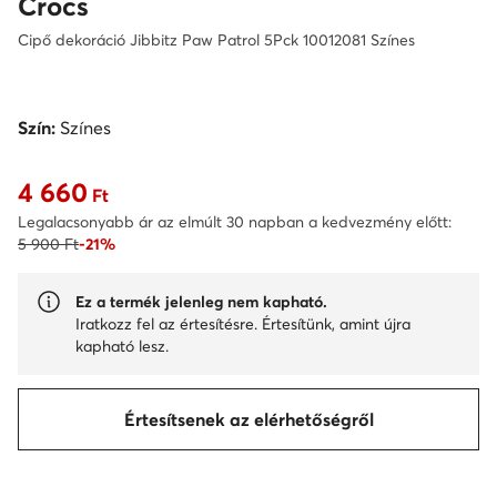
Crocs
Cipő dekoráció Jibbitz Paw Patrol 5Pck 10012081 Színes
Szín:
Színes
4 660
Aktuális ár 4 660 Ft
Ft
Legalacsonyabb ár az elmúlt 30 napban a kedvezmény előtt:
5 900 Ft
-21%
Ez a termék jelenleg nem kapható.
Iratkozz fel az értesítésre. Értesítünk, amint újra
kapható lesz.
Értesítsenek az elérhetőségről