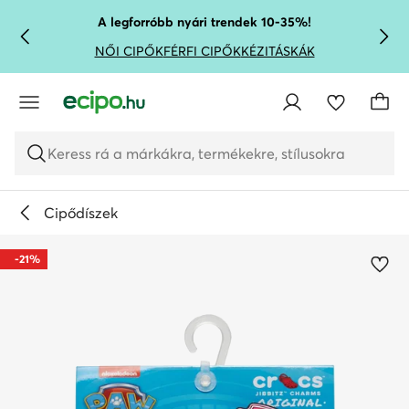
UGRÁS A FŐ TARTALOMRA
UGRÁS A KERESÉSHEZ
A legforróbb nyári trendek 10-35%!
NŐI CIPŐK
FÉRFI CIPŐK
KÉZITÁSKÁK
Keress rá a márkákra, termékekre, stílusokra
Cipődíszek
-21%